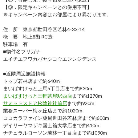
【③．限定キャンペーンとの併用不可】
※キャンペーン内容はお部屋により異なります。
住 所 東京都世田谷区若林4-33-14
概 要 地上8階 RC造
駐車場 有
■物件名フリガナ
エイチエフワカバヤシコウエンレジデンス
■近隣周辺施設情報
トップ若林店まで約640m
まいばすけっと上馬5丁目店まで約830m
まいばすけっと三軒茶屋駅西店
まで約1270m
サミットストア松陰神社前店
まで約920m
業務スーパー梅ヶ丘店まで約1020m
ココカラファイン薬局世田谷若林店まで約600m
デイリーヤマザキ国士舘大学店まで約410m
ナチュラルローソン若林一丁目店まで約1090m