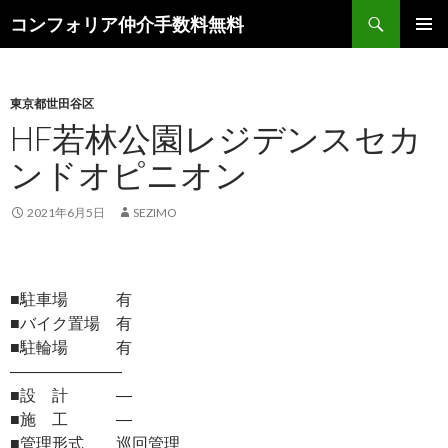
検
コンフォリア仲介手数料無料
索
コ
メインメ
ン
ニュー
テ
ン
東京都世田谷区
ツ
HF若林公園レジデンスセカ
へ
ンドオピニオン
ス
キ
ッ
2021年6月5日
SEZIMO
プ
■駐車場 有
■バイク置場 有
■駐輪場 有
―――――――
■設 計 ―
■施 工 ―
■管理形式 巡回管理