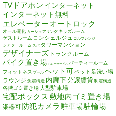
TVドアホン
インターネット
インターネット無料
エレベーター
オートロック
オール電化
キッズルーム
カーシェアリング
コンシェルジュ
ゲストルーム
ゴルフレンジ
タワーマンション
シアタールーム
スパ
デザイナーズ
トランクルーム
バイク置き場
パーティールーム
バレーサービス
ペット可
ペット足洗い場
フィットネス
プール
内廊下
分譲賃貸
ラウンジ
免震構造
制震構造
大型駐車場
各階ゴミ置き場
宅配ボックス
敷地内ゴミ置き場
防犯カメラ
駐輪場
駐車場
楽器可