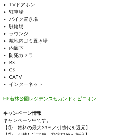
TVドアホン
駐車場
バイク置き場
駐輪場
ラウンジ
敷地内ゴミ置き場
内廊下
防犯カメラ
BS
CS
CATV
インターネット
HF若林公園レジデンスセカンドオピニオン
キャンペーン情報
キャンペーン中です。
【①．賃料の最大33％／引越代を還元】
【②．引越し完了後→指定口座へ振込】