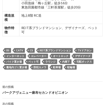
小田急線「梅ヶ丘駅」徒歩16分
東急田園都市線「三軒茶屋駅」徒歩20分
構造規
地上8階 RC造
模
物件特
REIT系ブランドマンション、デザイナーズ、ペット
徴
可
BS
CATV
CS
REIT系ブランドマンション
TVドアホン
インターネット
エレベーター
オートロック
デザイナーズ
バイク置き場
ペット可
ラウンジ
内廊下
宅配ボックス
敷地内ゴミ置き場
防犯カメラ
駐車場
駐輪場
投
前の投稿
稿
パークアヴェニュー麻布セカンドオピニオン
ナ
次の投稿