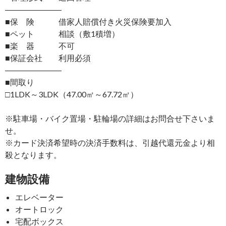
―――――――
■保 険 借家人賠償付き火災保険要加入
■ペット 相談（敷1積増）
■楽 器 不可
■保証会社 利用必須
―――――――
■間取り
□1LDK～3LDK（47.00㎡～67.72㎡）
※駐車場・バイク置場・駐輪場の詳細はお問合せ下さいま
せ。
※カード決済希望時の決済手数料は、引越代還元金より相
殺となります。
建物設備
エレベーター
オートロック
宅配ボックス