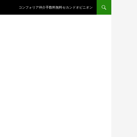
コンテンツへスキップ
コンフォリア仲介手数料無料セカンドオピニオン
オン