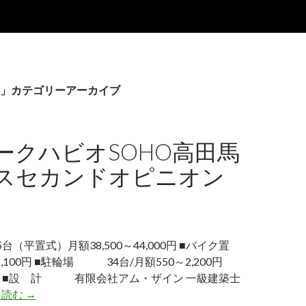
」カテゴリーアーカイブ
ークハビオSOHO高田馬
スセカンドオピニオン
平置式）月額38,500～44,000円 ■バイク置
,100円 ■駐輪場 34台/月額550～2,200円
 ■設 計 有限会社アム・ザイン 一級建築士
ザ・パークハビオSOHO高田馬場テラスセカンドオピニ
を読む
→