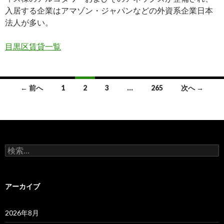
入居する企業はアマゾン・ジャパンなどの外資系企業日本
法人が多い。
目黒区賃貸一覧
投
← 前へ
1
2
3
…
265
次へ →
稿
ナ
ビ
検
ゲ
索:
ー
アーカイブ
シ
ョ
2026年8月