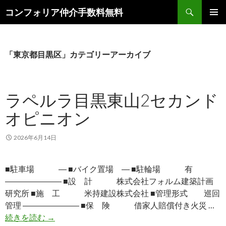
検
コンフォリア仲介手数料無料
索
コ
メインメ
ン
ニュー
テ
ン
「東京都目黒区」カテゴリーアーカイブ
ツ
へ
ス
ラペルラ目黒東山2セカンド
キ
ッ
オピニオン
プ
2026年6月14日
■駐車場 ― ■バイク置場 ― ■駐輪場 有
――――――― ■設 計 株式会社フォルム建築計画
研究所 ■施 工 米持建設株式会社 ■管理形式 巡回
管理 ――――――― ■保 険 借家人賠償付き火災 …
ラペルラ目黒東山2セカンドオピニオン
続きを読む
→