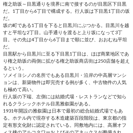
権之助坂～目黒通りを境界に南で接するのが目黒区下目黒
だ。1丁目から6丁目で構成する。行人坂は下目黒1丁目の坂
だ。
坂の町である1丁目を下ると目黒川にぶつかる。目黒川を越
すと平坦な2丁目。山手通りを渡ると上り坂になって3丁
目。その先は4丁目から6丁目まで順に並び、おおむね平坦
だ。
目黒駅から目黒川に至る下目黒1丁目は、ほぼ商業地区であ
り権之助坂の両側に拡がる権之助坂商店街は250店舗を超え
るという。
ソメイヨシノの名所でもある目黒川・沿岸の中高層マンシ
ョンは、新築物件は即完売する例が多く、中古物件の人気
も極めて高い。
行人坂の下端、左側には結婚式場・レストランなどで知ら
れるクラシックホテル目黒雅叙園がある。
1931年開設の雅叙園は日本で最初の総合結婚式場でもあ
る。ホテル内で現存する木造建築百段階段は、東京都の指
定有形文化財に認定されている。同敷地内には、高層オフ
ィス棟のアルコタワーおよびそのアネックスが整備され、