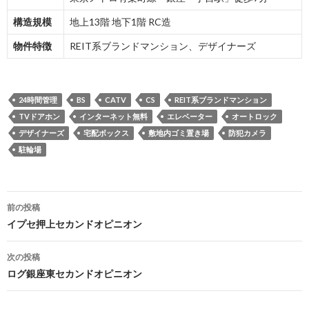
構造規模
地上13階 地下1階 RC造
物件特徴
REIT系ブランドマンション、デザイナーズ
24時間管理
BS
CATV
CS
REIT系ブランドマンション
TVドアホン
インターネット無料
エレベーター
オートロック
デザイナーズ
宅配ボックス
敷地内ゴミ置き場
防犯カメラ
駐輪場
投
前の投稿
稿
イプセ押上セカンドオピニオン
ナ
次の投稿
ビ
ログ銀座東セカンドオピニオン
ゲ