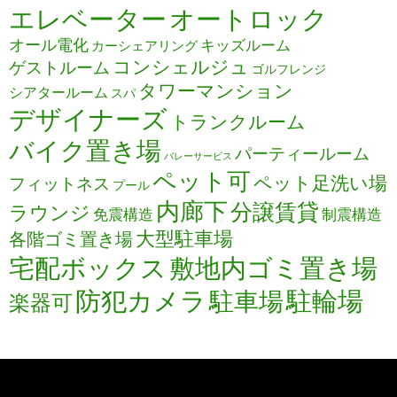
エレベーター
オートロック
オール電化
キッズルーム
カーシェアリング
コンシェルジュ
ゲストルーム
ゴルフレンジ
タワーマンション
シアタールーム
スパ
デザイナーズ
トランクルーム
バイク置き場
パーティールーム
バレーサービス
ペット可
ペット足洗い場
フィットネス
プール
内廊下
分譲賃貸
ラウンジ
免震構造
制震構造
大型駐車場
各階ゴミ置き場
宅配ボックス
敷地内ゴミ置き場
防犯カメラ
駐輪場
駐車場
楽器可