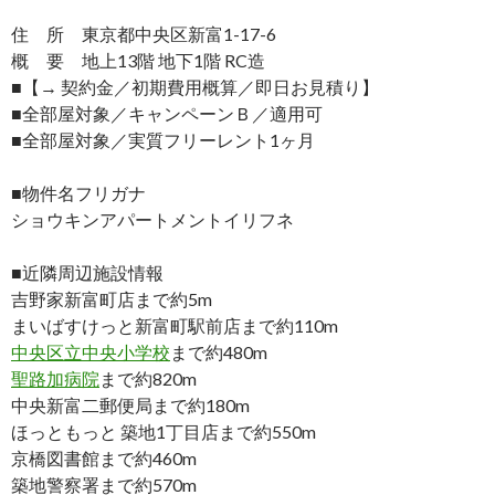
住 所 東京都中央区新富1-17-6
概 要 地上13階 地下1階 RC造
■【→ 契約金／初期費用概算／即日お見積り】
■全部屋対象／キャンペーンＢ／適用可
■全部屋対象／実質フリーレント1ヶ月
■物件名フリガナ
ショウキンアパートメントイリフネ
■近隣周辺施設情報
吉野家新富町店まで約5m
まいばすけっと新富町駅前店まで約110m
中央区立中央小学校
まで約480m
聖路加病院
まで約820m
中央新富二郵便局まで約180m
ほっともっと 築地1丁目店まで約550m
京橋図書館まで約460m
築地警察署まで約570m