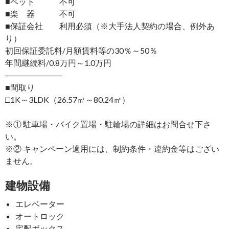
■ペット 不可
■楽 器 不可
■保証会社 利用必須（※大手法人契約の場合、例外あ
り）
初回保証委託料/月額賃料等の30％～50％
年間継続料/0.8万円～1.0万円
―――――――
■間取り
□1K～3LDK（26.57㎡～80.24㎡）
※① 駐車場・バイク置場・駐輪場の詳細はお問合せ下さ
い。
※② キャンペーン適用には、制約条件・違約金等はござい
ません。
建物設備
エレベーター
オートロック
宅配ボックス