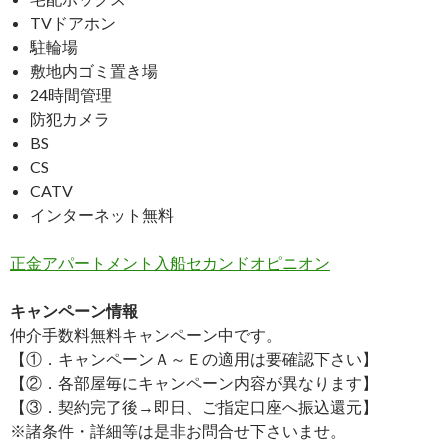
TVドアホン
駐輪場
敷地内ゴミ置き場
24時間管理
防犯カメラ
BS
CS
CATV
インターネット無料
正金アパートメント入船セカンドオピニオン
キャンペーン情報
仲介手数料無料
キャンペーン中です。
【①．キャンペーンＡ～Ｅの適用は要確認下さい】
【②．各部屋毎にキャンペーン内容が異なります】
【③．契約完了後→即日、ご指定口座へ振込還元】
※諸条件・詳細等は是非お問合せ下さいませ。