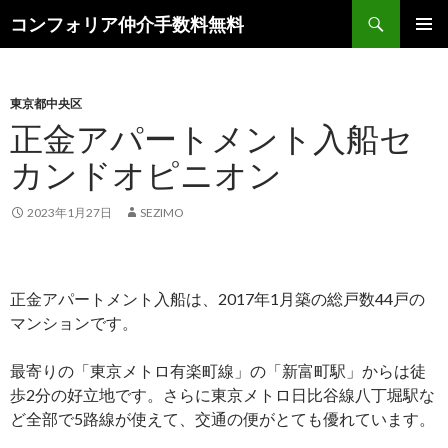
検
コンフォリア仲介手数料無料
索
コ
メインメ
ン
ニュー
テ
ン
東京都中央区
ツ
正金アパートメント入船セ
へ
カンドオピニオン
ス
キ
ッ
2023年1月27日
SEZIMO
プ
正金アパートメント入船は、2017年1月築の総戸数44戸の
マンションです。
最寄りの「東京メトロ有楽町線」の「新富町駅」からは徒
歩2分の好立地です。さらに東京メトロ日比谷線八丁堀駅な
ど全部で5路線が使えて、交通の便がとても優れています。