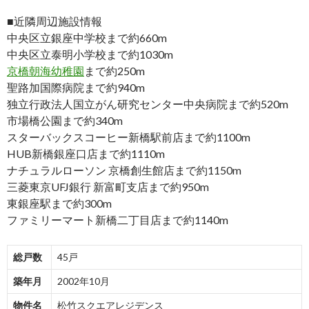
■近隣周辺施設情報
中央区立銀座中学校まで約660m
中央区立泰明小学校まで約1030m
京橋朝海幼稚園
まで約250m
聖路加国際病院まで約940m
独立行政法人国立がん研究センター中央病院まで約520m
市場橋公園まで約340m
スターバックスコーヒー新橋駅前店まで約1100m
HUB新橋銀座口店まで約1110m
ナチュラルローソン 京橋創生館店まで約1150m
三菱東京UFJ銀行 新富町支店まで約950m
東銀座駅まで約300m
ファミリーマート新橋二丁目店まで約1140m
総戸数
45戸
築年月
2002年10月
物件名
松竹スクエアレジデンス