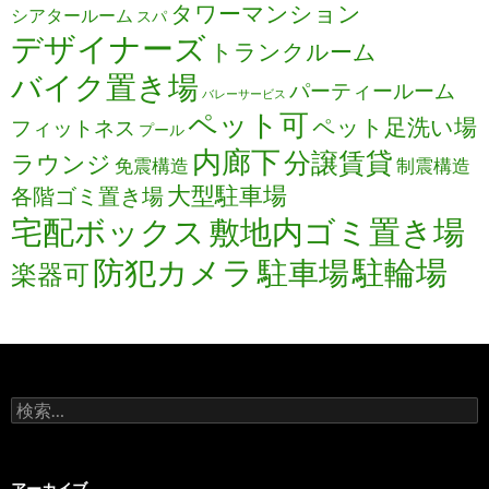
タワーマンション
シアタールーム
スパ
デザイナーズ
トランクルーム
バイク置き場
パーティールーム
バレーサービス
ペット可
ペット足洗い場
フィットネス
プール
内廊下
分譲賃貸
ラウンジ
免震構造
制震構造
大型駐車場
各階ゴミ置き場
宅配ボックス
敷地内ゴミ置き場
防犯カメラ
駐輪場
駐車場
楽器可
検
索:
アーカイブ