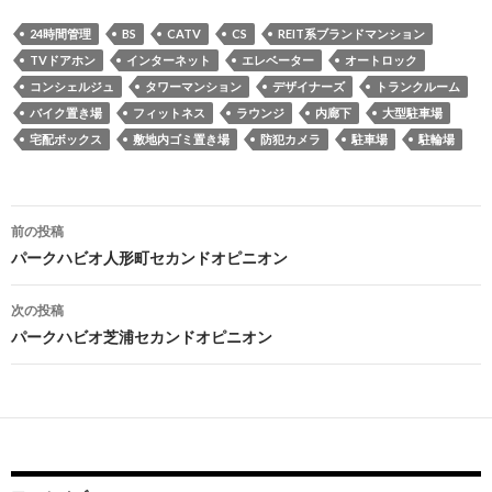
24時間管理
BS
CATV
CS
REIT系ブランドマンション
TVドアホン
インターネット
エレベーター
オートロック
コンシェルジュ
タワーマンション
デザイナーズ
トランクルーム
バイク置き場
フィットネス
ラウンジ
内廊下
大型駐車場
宅配ボックス
敷地内ゴミ置き場
防犯カメラ
駐車場
駐輪場
投
前の投稿
稿
パークハビオ人形町セカンドオピニオン
ナ
次の投稿
ビ
パークハビオ芝浦セカンドオピニオン
ゲ
ー
シ