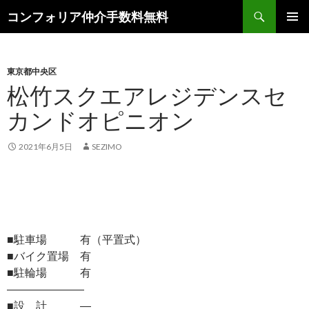
検
コンフォリア仲介手数料無料
索
コ
メインメ
ン
ニュー
テ
ン
東京都中央区
ツ
松竹スクエアレジデンスセ
へ
カンドオピニオン
ス
キ
ッ
2021年6月5日
SEZIMO
プ
■駐車場 有（平置式）
■バイク置場 有
■駐輪場 有
―――――――
■設 計 ―