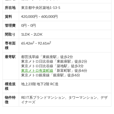
所在地
東京都中央区築地1-13-5
賃料
420,000円 – 600,000円
管理費
0円 – 0円
間取り
1LDK – 2LDK
2
2
専有面
65.42m
– 92.61m
積
最寄駅
都営浅草線「東銀座駅」徒歩2分
東京メトロ日比谷線「東銀座駅」徒歩2分
東京メトロ日比谷線「築地駅」徒歩3分
東京メトロ有楽町線
「新富町駅」徒歩6分
東京メトロ銀座線「銀座駅」徒歩6分
構造規
地上23階 地下2階 RC造
模
物件特
REIT系ブランドマンション、タワーマンション、デザ
徴
イナーズ