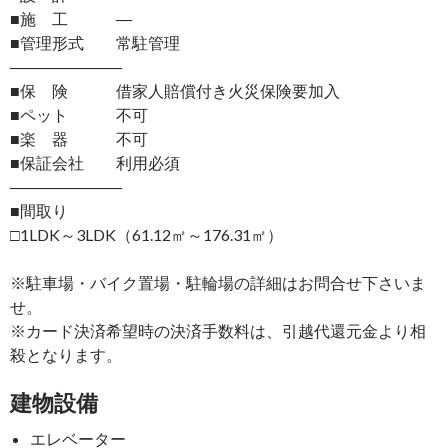
■施 工 ―
■管理形式 常駐管理
―――――――
■保 険 借家人賠償付き火災保険要加入
■ペット 不可
■楽 器 不可
■保証会社 利用必須
―――――――
■間取り
□1LDK～3LDK（61.12㎡～176.31㎡）
※駐車場・バイク置場・駐輪場の詳細はお問合せ下さいま
せ。
※カード決済希望時の決済手数料は、引越代還元金より相
殺となります。
建物設備
エレベーター