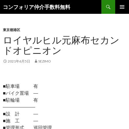
検
コンフォリア仲介手数料無料
索
コ
メインメ
ン
ニュー
テ
ン
東京都港区
ツ
ロイヤルヒル元麻布セカン
へ
ドオピニオン
ス
キ
ッ
2021年6月5日
SEZIMO
プ
■駐車場 有
■バイク置場 ―
■駐輪場 有
―――――――
■設 計 ―
■施 工 ―
■管理形式 巡回管理