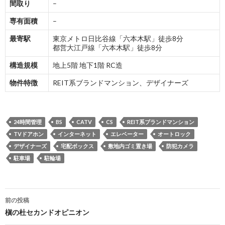
間取り
–
専有面積
–
最寄駅
東京メトロ日比谷線「六本木駅」徒歩8分
都営大江戸線「六本木駅」徒歩8分
構造規模
地上5階 地下1階 RC造
物件特徴
REIT系ブランドマンション、デザイナーズ
24時間管理
BS
CATV
CS
REIT系ブランドマンション
TVドアホン
インターネット
エレベーター
オートロック
デザイナーズ
宅配ボックス
敷地内ゴミ置き場
防犯カメラ
駐車場
駐輪場
投
前の投稿
稿
槇の杜セカンドオピニオン