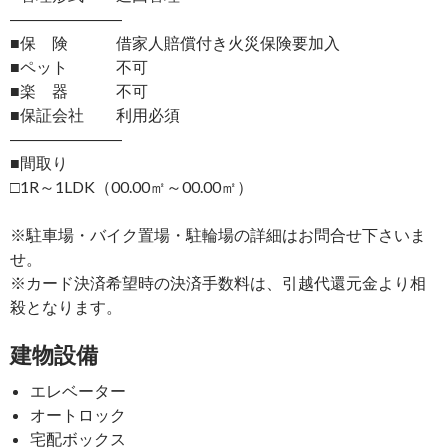
―――――――
■保 険 借家人賠償付き火災保険要加入
■ペット 不可
■楽 器 不可
■保証会社 利用必須
―――――――
■間取り
□1R～1LDK（00.00㎡～00.00㎡）
※駐車場・バイク置場・駐輪場の詳細はお問合せ下さいま
せ。
※カード決済希望時の決済手数料は、引越代還元金より相
殺となります。
建物設備
エレベーター
オートロック
宅配ボックス