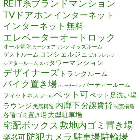
REIT系ブランドマンション
TVドアホン
インターネット
インターネット無料
エレベーター
オートロック
オール電化
キッズルーム
カーシェアリング
コンシェルジュ
ゲストルーム
ゴルフレンジ
タワーマンション
シアタールーム
スパ
デザイナーズ
トランクルーム
バイク置き場
パーティールーム
バレーサービス
ペット可
ペット足洗い場
フィットネス
プール
内廊下
分譲賃貸
ラウンジ
免震構造
制震構造
大型駐車場
各階ゴミ置き場
宅配ボックス
敷地内ゴミ置き場
防犯カメラ
駐輪場
駐車場
楽器可