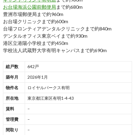
お台場海浜公園前郵便局
まで約680m
豊洲市場郵便局まで約960m
お台場クリニックまで約600m
台場フロンティアデンタルクリニックまで約840m
デンタルオフィス東京ベイまで約930m
港区立港陽小学校まで約450m
学校法人武蔵野大学有明キャンパスまで約690m
総戸数
642戸
築年月
2026年1月
物件名
ロイヤルパークス有明
所在地
東京都江東区有明1-4-43
賃料
–
管理費
–
間取り
–