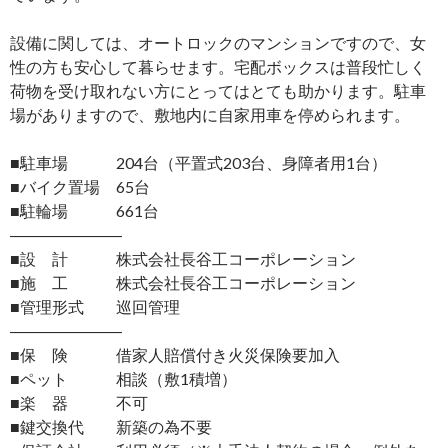
設備に関しては、オートロックのマンションですので、女
性の方も安心して暮らせます。宅配ボックスは普段忙しく
荷物を受け取れない方にとってはとても助かります。駐車
場がありますので、敷地内に自家用車を停められます。
■駐車場 204台（平置式203台、身障者用1台）
■バイク置場 65台
■駐輪場 661台
―――――――
■設 計 株式会社長谷工コーポレーション
■施 工 株式会社長谷工コーポレーション
■管理形式 巡回管理
―――――――
■保 険 借家人賠償付き火災保険要加入
■ペット 相談（敷1積増）
■楽 器 不可
■鍵交換代 新築の為不要