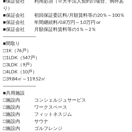
■保証会社 利用必須（※大手法人契約の場合、例外あ
り）
■保証会社 初回保証委託料/月額賃料等の20％～100％
■保証会社 年間継続料/0.8万円～1.0万円 or
■保証会社 月額保証料賃料等の1％～2％
―――――――
■間取り
□1K（76戸）
□1LDK（547戸）
□3LDK（9戸）
□4LDK（10戸）
□39.84㎡～119.52㎡
―――――――
■共用施設
□施設内 コンシェルジュサービス
□施設内 ワークスペース
□施設内 フィットネスジム
□施設内 サウナ
□施設内 ゴルフレンジ