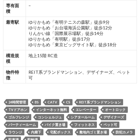
専有面
–
積
最寄駅
ゆりかもめ「有明テニスの森駅」徒歩9分
ゆりかもめ「お台場海浜公園駅」徒歩12分
りんかい線「国際展示場駅」徒歩14分
ゆりかもめ「有明駅」徒歩17分
ゆりかもめ「東京ビッグサイト駅」徒歩18分
構造規
地上15階 RC造
模
物件特
REIT系ブランドマンション、デザイナーズ、ペット
徴
可
24時間管理
BS
CATV
CS
REIT系ブランドマンション
TVドアホン
インターネット無料
エレベーター
オートロック
ゴルフレンジ
コンシェルジュ
シアタールーム
デザイナーズ
パーティールーム
バイク置き場
フィットネス
ペット可
ラウンジ
内廊下
宅配ボックス
敷地内ゴミ置き場
防犯カメラ
駐車場
駐輪場