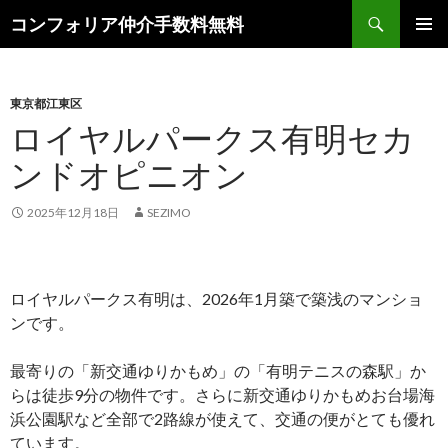
検
コンフォリア仲介手数料無料
索
コ
メインメ
ン
ニュー
テ
ン
東京都江東区
ツ
ロイヤルパークス有明セカ
へ
ンドオピニオン
ス
キ
ッ
2025年12月18日
SEZIMO
プ
ロイヤルパークス有明は、2026年1月築で築浅のマンショ
ンです。
最寄りの「新交通ゆりかもめ」の「有明テニスの森駅」か
らは徒歩9分の物件です。さらに新交通ゆりかもめお台場海
浜公園駅など全部で2路線が使えて、交通の便がとても優れ
ています。