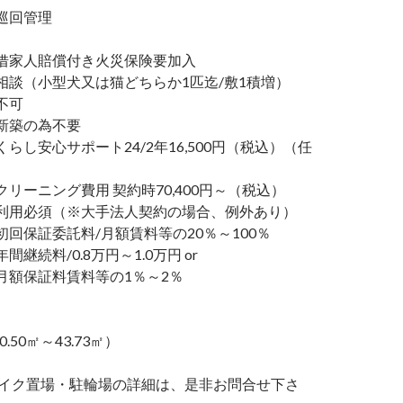
巡回管理
家人賠償付き火災保険要加入
談（小型犬又は猫どちらか1匹迄/敷1積増）
不可
新築の為不要
し安心サポート24/2年16,500円（税込）（任
リーニング費用 契約時70,400円～（税込）
利用必須（※大手法人契約の場合、例外あり）
回保証委託料/月額賃料等の20％～100％
継続料/0.8万円～1.0万円 or
額保証料賃料等の1％～2％
0.50㎡～43.73㎡）
バイク置場・駐輪場の詳細は、是非お問合せ下さ