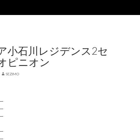
ア小石川レジデンス2セ
オピニオン
SEZIMO
―
―
―
―
―