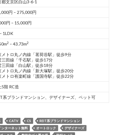
都文京区白山3-6-1
,000円 – 275,000円
000円 – 15,000円
– 1LDK
2
2
50m
– 43.73m
京メトロ丸ノ内線「茗荷谷駅」徒歩9分
営三田線「千石駅」徒歩17分
営三田線「白山駅」徒歩18分
京メトロ丸ノ内線「新大塚駅」徒歩20分
京メトロ有楽町線「護国寺駅」徒歩22分
5階 RC造
EIT系ブランドマンション、デザイナーズ、ペット可
S
CATV
CS
REIT系ブランドマンション
インターネット無料
オートロック
デザイナーズ