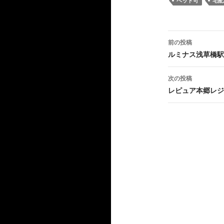
ペット可
宅配
投
前の投稿
稿
ルミナス浅草橋駅
ナ
次の投稿
ビ
レピュア本郷レジ
ゲ
ー
シ
ョ
ン