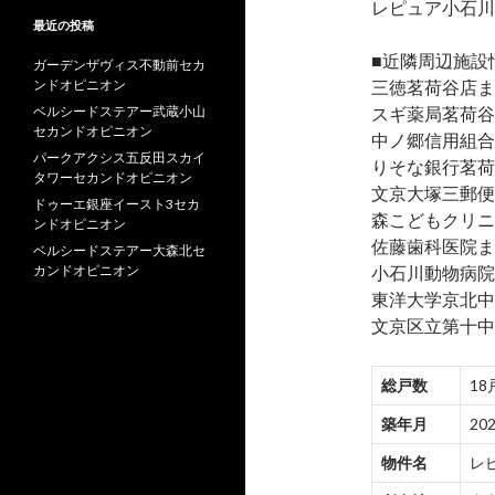
レピュア小石川
最近の投稿
■近隣周辺施設
ガーデンザヴィス不動前セカ
ンドオピニオン
三徳茗荷谷店ま
ベルシードステアー武蔵小山
スギ薬局茗荷谷
セカンドオピニオン
中ノ郷信用組合
パークアクシス五反田スカイ
りそな銀行茗荷
タワーセカンドオピニオン
文京大塚三郵便
ドゥーエ銀座イースト3セカ
森こどもクリニ
ンドオピニオン
佐藤歯科医院ま
ベルシードステアー大森北セ
カンドオピニオン
小石川動物病院
東洋大学京北中
文京区立第十中
総戸数
18
築年月
20
物件名
レ