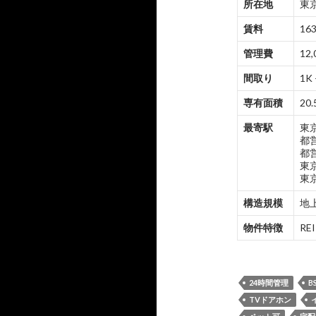
所在地
東京
賃料
163
管理費
12,
間取り
1K 
専有面積
20.
最寄駅
東
都
都
東
東
構造規模
地上
物件特徴
R
24時間管理
B
TVドアホン