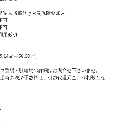
家人賠償付き火災保険要加入
不可
不可
利用必須
5.14㎡～58.30㎡）
ク置場・駐輪場の詳細はお問合せ下さいませ。
望時の決済手数料は、引越代還元金より相殺とな
ー
ク
ス