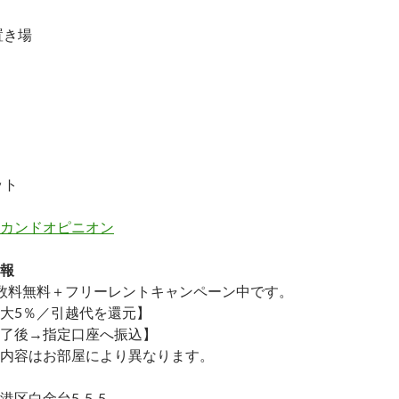
置き場
ット
カンドオピニオン
報
数料無料
＋
フリーレント
キャンペーン中です。
大5％／引越代を還元】
了後→指定口座へ振込】
内容はお部屋により異なります。
区白金台5-5-5