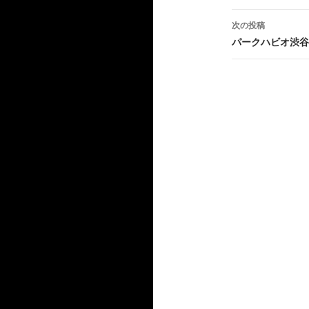
ナ
次の投稿
ビ
パークハビオ渋谷
ゲ
ー
シ
ョ
ン