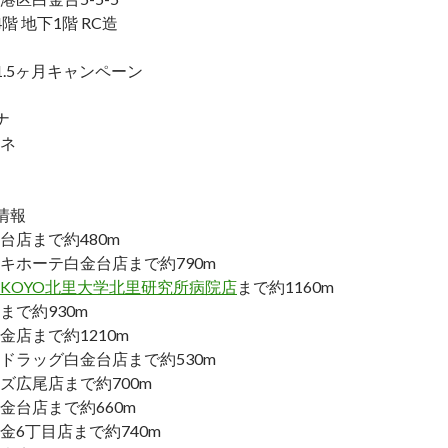
階 地下1階 RC造
1.5ヶ月キャンペーン
ナ
ネ
情報
台店まで約480m
キホーテ白金台店まで約790m
KOYO北里大学北里研究所病院店
まで約1160m
まで約930m
金店まで約1210m
ドラッグ白金台店まで約530m
ズ広尾店まで約700m
金台店まで約660m
金6丁目店まで約740m