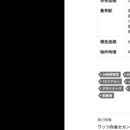
専有面積
2
最寄駅
構造規模
物件特徴
24時間管理
B
TVドアホン
デザイナーズ
駐輪場
投
前の投稿
稿
ワッツ白金セカン