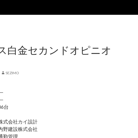
ス白金セカンドオピニオ
SEZIMO
―
―
6台
式会社カイ設計
野建設株式会社
通勤管理