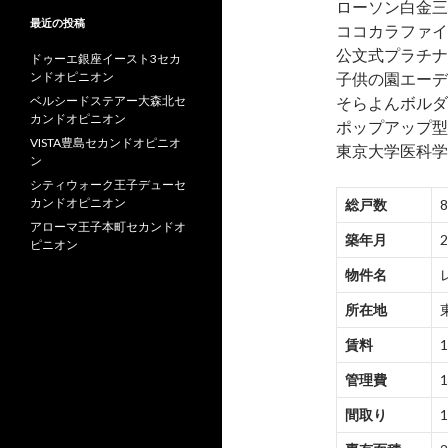
ローソン白金三
最近の投稿
ココカラファイ
公文式プラチナ
ドゥーエ銀座イースト3セカ
ンドオピニオン
子供の園エーデ
ベルシードステアー大森北セ
そらよんボルダ
カンドオピニオン
ポップアップ型シ
VISTA豊島セカンドオピニオ
東京大学医科学
ン
シティウォーク王子デューセ
カンドオピニオン
総戸数
アローマ王子本町セカンドオ
築年月
ピニオン
物件名
所在地
賃料
管理費
間取り