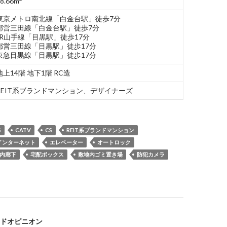
8.66m
東京メトロ南北線「白金台駅」徒歩7分
都営三田線「白金台駅」徒歩7分
JR山手線「目黒駅」徒歩17分
都営三田線「目黒駅」徒歩17分
東急目黒線「目黒駅」徒歩17分
地上14階 地下1階 RC造
REIT系ブランドマンション、デザイナーズ
S
CATV
CS
REIT系ブランドマンション
インターネット
エレベーター
オートロック
内廊下
宅配ボックス
敷地内ゴミ置き場
防犯カメラ
ドオピニオン