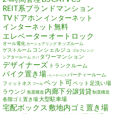
REIT系ブランドマンション
TVドアホン
インターネット
インターネット無料
エレベーター
オートロック
オール電化
キッズルーム
カーシェアリング
コンシェルジュ
ゲストルーム
ゴルフレンジ
タワーマンション
シアタールーム
スパ
デザイナーズ
トランクルーム
バイク置き場
パーティールーム
バレーサービス
ペット可
ペット足洗い場
フィットネス
プール
内廊下
分譲賃貸
ラウンジ
免震構造
制震構造
大型駐車場
各階ゴミ置き場
宅配ボックス
敷地内ゴミ置き場