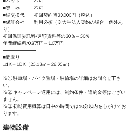
■ペット 不可
■楽 器 不可
■鍵交換代 初回契約時33,000円（税込）
■保証会社 利用必須（※大手法人契約の場合、例外あ
り）
初回保証委託料/月額賃料等の30％～50％
年間継続料/0.8万円～1.0万円
―――――――
■間取り
□1K～1DK（25.13㎡～26.95㎡）
※① 駐車場・バイク置場・駐輪場の詳細はお問合せ下さ
い。
※② キャンペーン適用には、制約条件・違約金等はござい
ません。
※③ 初期費用概算は日中の時間では10分以内を心がけてお
ります。
建物設備