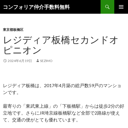
検
コンフォリア仲介手数料無料
索
コ
メインメ
ン
ニュー
テ
ン
東京都板橋区
ツ
レジディア板橋セカンドオ
へ
ピニオン
ス
キ
ッ
2024年6月19日
SEZIMO
プ
レジディア板橋は、2017年4月築の総戸数59戸のマンショ
ンです。
最寄りの「東武東上線」の「下板橋駅」からは徒歩2分の好
立地です。さらにJR埼京線板橋駅など全部で2路線が使え
て、交通の便がとても優れています。