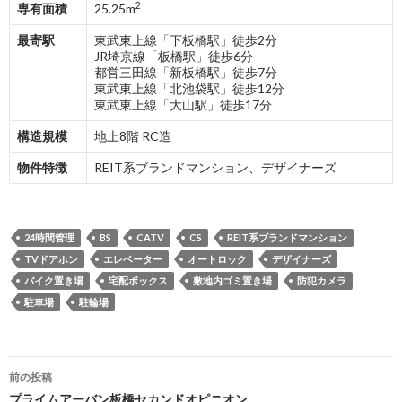
2
専有面積
25.25m
最寄駅
東武東上線「下板橋駅」徒歩2分
JR埼京線「板橋駅」徒歩6分
都営三田線「新板橋駅」徒歩7分
東武東上線「北池袋駅」徒歩12分
東武東上線「大山駅」徒歩17分
構造規模
地上8階 RC造
物件特徴
REIT系ブランドマンション、デザイナーズ
24時間管理
BS
CATV
CS
REIT系ブランドマンション
TVドアホン
エレベーター
オートロック
デザイナーズ
バイク置き場
宅配ボックス
敷地内ゴミ置き場
防犯カメラ
駐車場
駐輪場
投
前の投稿
プライムアーバン板橋セカンドオピニオン