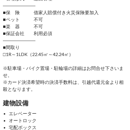
―――――――
■保 険 借家人賠償付き火災保険要加入
■ペット 不可
■楽 器 不可
■保証会社 利用必須
―――――――
■間取り
□1R～1LDK（22.45㎡～42.24㎡）
※駐車場・バイク置場・駐輪場の詳細はお問合せ下さいま
せ。
※カード決済希望時の決済手数料は、引越代還元金より相
殺となります。
建物設備
エレベーター
オートロック
宅配ボックス