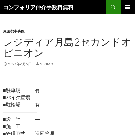
検
コンフォリア仲介手数料無料
索
コ
メインメ
ン
ニュー
テ
ン
東京都中央区
ツ
レジディア月島2セカンドオ
へ
ピニオン
ス
キ
ッ
2021年6月5日
SEZIMO
プ
■駐車場 有
■バイク置場 ―
■駐輪場 有
―――――――
■設 計 ―
■施 工 ―
■管理形式 巡回管理