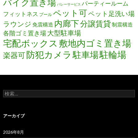
バイク置き場
パーティールーム
バレーサービス
ペット可
ペット足洗い場
フィットネス
プール
内廊下
分譲賃貸
ラウンジ
免震構造
制震構造
大型駐車場
各階ゴミ置き場
宅配ボックス
敷地内ゴミ置き場
防犯カメラ
駐輪場
駐車場
楽器可
検
索:
アーカイブ
2026年8月