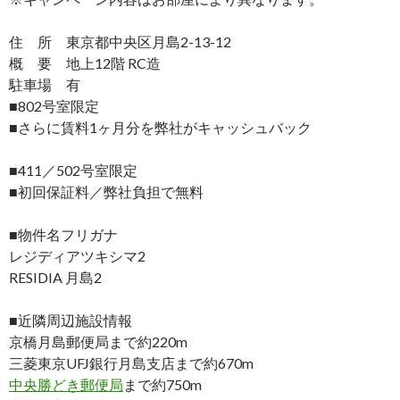
住 所 東京都中央区月島2-13-12
概 要 地上12階 RC造
駐車場 有
■802号室限定
■さらに賃料1ヶ月分を弊社がキャッシュバック
■411／502号室限定
■初回保証料／弊社負担で無料
■物件名フリガナ
レジディアツキシマ2
RESIDIA 月島2
■近隣周辺施設情報
京橋月島郵便局まで約220m
三菱東京UFJ銀行月島支店まで約670m
中央勝どき郵便局
まで約750m