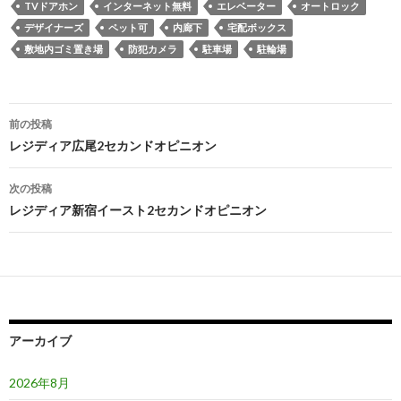
TVドアホン
インターネット無料
エレベーター
オートロック
デザイナーズ
ペット可
内廊下
宅配ボックス
敷地内ゴミ置き場
防犯カメラ
駐車場
駐輪場
投
前の投稿
稿
レジディア広尾2セカンドオピニオン
ナ
次の投稿
ビ
レジディア新宿イースト2セカンドオピニオン
ゲ
ー
シ
ョ
アーカイブ
ン
2026年8月