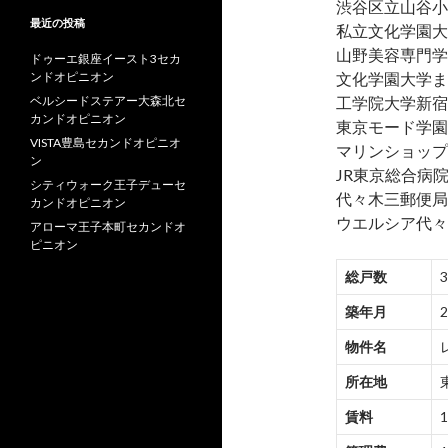
渋谷区立山谷小
最近の投稿
私立文化学園大
山野美容専門学
ドゥーエ銀座イースト3セカ
ンドオピニオン
文化学園大学ま
ベルシードステアー大森北セ
工学院大学新宿
カンドオピニオン
東京モード学園
VISTA豊島セカンドオピニオ
マリンショップ
ン
JR東京総合病院
シティウォーク王子デューセ
代々木三郵便局
カンドオピニオン
ウエルシア代々
アローマ王子本町セカンドオ
ピニオン
総戸数
築年月
物件名
所在地
賃料
1