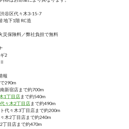
谷区代々木3-15-7
 地下1階 RC造
火災保険料／弊社負担で無料
ナ
ギ2
木Ⅱ
情報
290m
南新宿店まで約700m
々木1丁目店
まで約540m
代々木2丁目店
まで約490m
ト代々木3丁目店まで約200m
々木2丁目店まで約240m
2丁目店まで約470m