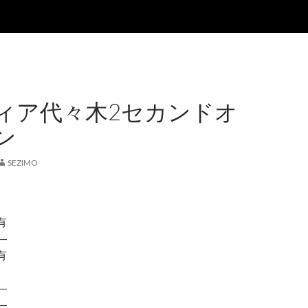
ィア代々木2セカンドオ
ン
SEZIMO
有
―
有
―
―