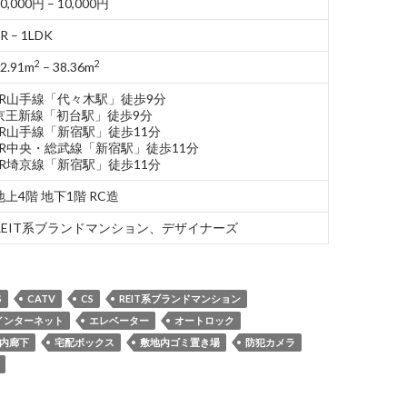
0,000円 – 10,000円
R – 1LDK
2
2
2.91m
– 38.36m
JR山手線「代々木駅」徒歩9分
京王新線「初台駅」徒歩9分
JR山手線「新宿駅」徒歩11分
JR中央・総武線「新宿駅」徒歩11分
JR埼京線「新宿駅」徒歩11分
地上4階 地下1階 RC造
REIT系ブランドマンション、デザイナーズ
S
CATV
CS
REIT系ブランドマンション
インターネット
エレベーター
オートロック
内廊下
宅配ボックス
敷地内ゴミ置き場
防犯カメラ