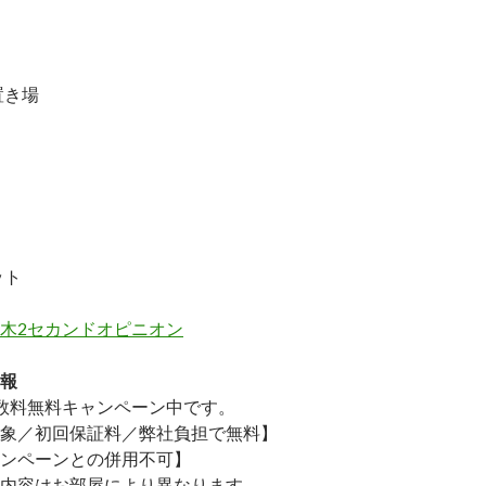
置き場
ット
木2セカンドオピニオン
報
数料無料
キャンペーン中です。
象／初回保証料／弊社負担で無料】
ンペーンとの併用不可】
内容はお部屋により異なります。