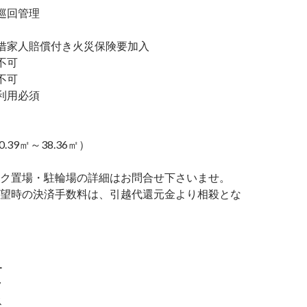
巡回管理
家人賠償付き火災保険要加入
不可
不可
利用必須
0.39㎡～38.36㎡）
ク置場・駐輪場の詳細はお問合せ下さいませ。
望時の決済手数料は、引越代還元金より相殺とな
ー
ク
ス