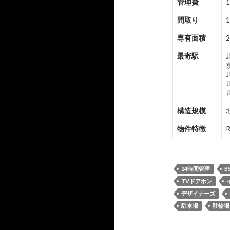
管理費
1
間取り
1
専有面積
2
最寄駅
構造規模
物件特徴
24時間管理
B
TVドアホン
デザイナーズ
駐車場
駐輪場