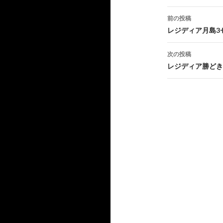
投
前の投稿
稿
レジディア月島3
ナ
次の投稿
ビ
レジディア勝どき
ゲ
ー
シ
ョ
ン