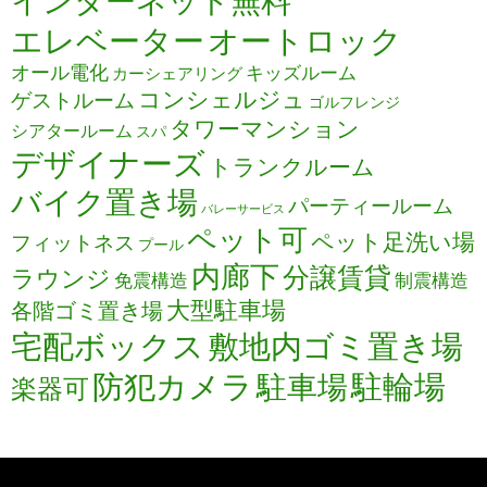
インターネット無料
エレベーター
オートロック
オール電化
キッズルーム
カーシェアリング
コンシェルジュ
ゲストルーム
ゴルフレンジ
タワーマンション
シアタールーム
スパ
デザイナーズ
トランクルーム
バイク置き場
パーティールーム
バレーサービス
ペット可
ペット足洗い場
フィットネス
プール
内廊下
分譲賃貸
ラウンジ
免震構造
制震構造
大型駐車場
各階ゴミ置き場
宅配ボックス
敷地内ゴミ置き場
防犯カメラ
駐輪場
駐車場
楽器可