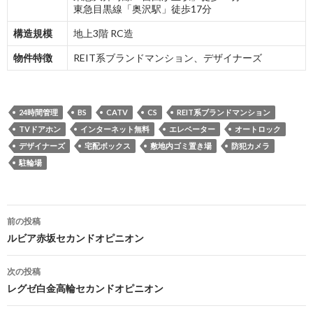
東急目黒線「奥沢駅」徒歩17分
構造規模
地上3階 RC造
物件特徴
REIT系ブランドマンション、デザイナーズ
24時間管理
BS
CATV
CS
REIT系ブランドマンション
TVドアホン
インターネット無料
エレベーター
オートロック
デザイナーズ
宅配ボックス
敷地内ゴミ置き場
防犯カメラ
駐輪場
投
前の投稿
稿
ルビア赤坂セカンドオピニオン
ナ
次の投稿
ビ
レグゼ白金高輪セカンドオピニオン