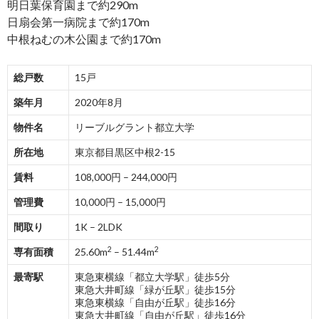
明日葉保育園まで約290m
日扇会第一病院まで約170m
中根ねむの木公園まで約170m
総戸数
15戸
築年月
2020年8月
物件名
リーブルグラント都立大学
所在地
東京都目黒区中根2-15
賃料
108,000円 – 244,000円
管理費
10,000円 – 15,000円
間取り
1K – 2LDK
2
2
専有面積
25.60m
– 51.44m
最寄駅
東急東横線「都立大学駅」徒歩5分
東急大井町線「緑が丘駅」徒歩15分
東急東横線「自由が丘駅」徒歩16分
東急大井町線「自由が丘駅」徒歩16分