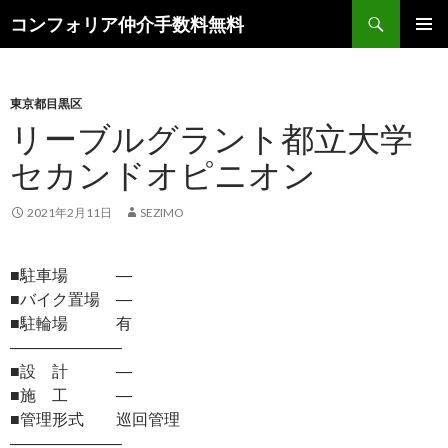
検
コンフォリア仲介手数料無料
索
コ
メインメ
ン
ニュー
テ
ン
東京都目黒区
ツ
リーブルグラント都立大学
へ
セカンドオピニオン
ス
キ
ッ
2021年2月11日
SEZIMO
プ
■駐車場 ―
■バイク置場 ―
■駐輪場 有
―――――――
■設 計 ―
■施 工 ―
■管理形式 巡回管理
―――――――