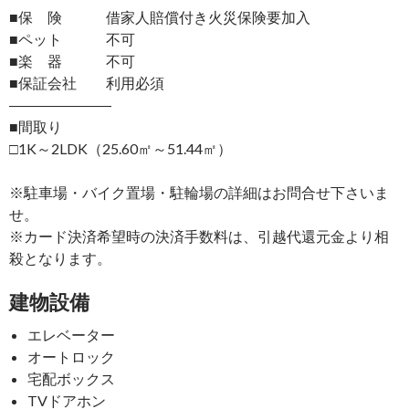
■保 険 借家人賠償付き火災保険要加入
■ペット 不可
■楽 器 不可
■保証会社 利用必須
―――――――
■間取り
□1K～2LDK（25.60㎡～51.44㎡）
※駐車場・バイク置場・駐輪場の詳細はお問合せ下さいま
せ。
※カード決済希望時の決済手数料は、引越代還元金より相
殺となります。
建物設備
エレベーター
オートロック
宅配ボックス
TVドアホン