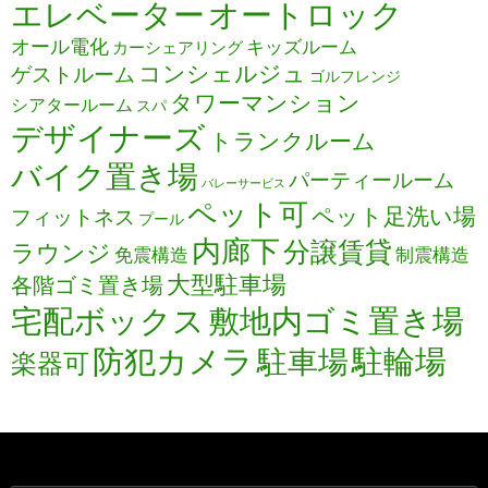
エレベーター
オートロック
オール電化
キッズルーム
カーシェアリング
コンシェルジュ
ゲストルーム
ゴルフレンジ
タワーマンション
シアタールーム
スパ
デザイナーズ
トランクルーム
バイク置き場
パーティールーム
バレーサービス
ペット可
ペット足洗い場
フィットネス
プール
内廊下
分譲賃貸
ラウンジ
免震構造
制震構造
大型駐車場
各階ゴミ置き場
宅配ボックス
敷地内ゴミ置き場
防犯カメラ
駐輪場
駐車場
楽器可