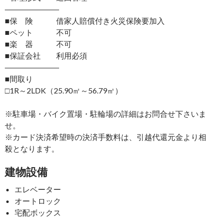
―――――――
■保 険 借家人賠償付き火災保険要加入
■ペット 不可
■楽 器 不可
■保証会社 利用必須
―――――――
■間取り
□1R～2LDK（25.90㎡～56.79㎡）
※駐車場・バイク置場・駐輪場の詳細はお問合せ下さいま
せ。
※カード決済希望時の決済手数料は、引越代還元金より相
殺となります。
建物設備
エレベーター
オートロック
宅配ボックス