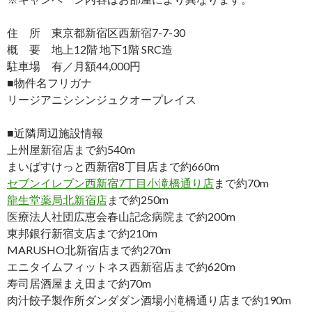
住 所 東京都新宿区西新宿7-7-30
概 要 地上12階 地下1階 SRC造
駐車場 有／月額44,000円
■物件名フリガナ
リージアニシシンジュクオープレイス
■近隣周辺施設情報
上州屋新宿店まで約540m
まいばすけっと西新宿8丁目店まで約660m
セブンイレブン西新宿7丁目小滝橋通り店
まで約70m
龍生堂薬局北新宿店
まで約250m
医療法人社団広恵会春山記念病院まで約200m
東邦銀行新宿支店まで約210m
MARUSHO北新宿店まで約270m
エニタイムフィットネス西新宿店まで約620m
寿司居酒屋まえ田まで約70m
肉汁餃子製作所ダンダダン酒場小滝橋通り店まで約190m