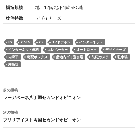
構造規模
地上12階 地下1階 SRC造
物件特徴
デザイナーズ
BS
CATV
CS
TVドアホン
インターネット
インターネット無料
エレベーター
オートロック
デザイナーズ
内廊下
宅配ボックス
敷地内ゴミ置き場
防犯カメラ
駐車場
駐輪場
投
前の投稿
稿
レーガベーネ八丁堀セカンドオピニオン
ナ
次の投稿
ビ
ブリリアイスト両国セカンドオピニオン
ゲ