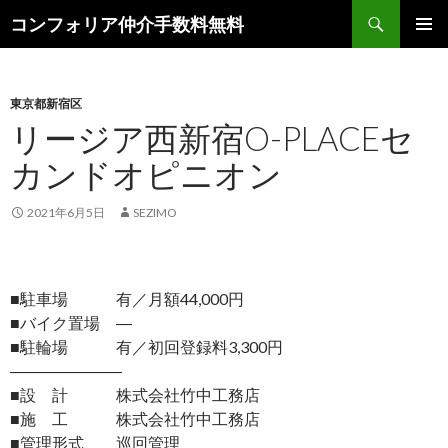
検
コンフォリア仲介手数料無料
索
コ
メインメ
ン
ニュー
テ
ン
東京都新宿区
ツ
リージア西新宿O-PLACEセ
へ
カンドオピニオン
ス
キ
ッ
2021年6月5日
SEZIMO
プ
■駐車場 有／月額44,000円
■バイク置場 ―
■駐輪場 有／初回登録料3,300円
―――――――
■設 計 株式会社竹中工務店
■施 工 株式会社竹中工務店
■管理形式 巡回管理