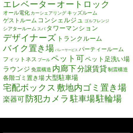
エレベーター
オートロック
オール電化
キッズルーム
カーシェアリング
コンシェルジュ
ゲストルーム
ゴルフレンジ
タワーマンション
シアタールーム
スパ
デザイナーズ
トランクルーム
バイク置き場
パーティールーム
バレーサービス
ペット可
ペット足洗い場
フィットネス
プール
内廊下
分譲賃貸
ラウンジ
免震構造
制震構造
大型駐車場
各階ゴミ置き場
宅配ボックス
敷地内ゴミ置き場
防犯カメラ
駐輪場
駐車場
楽器可