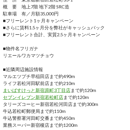
概 要 地上7階 地下2階 SRC造
駐車場 有／月額35,000円
■フリーレント1ヶ月キャンペーン
■さらに賃料1.5ヶ月分を弊社がキャッシュバック
■フリーレント合計、実質2.5ヶ月キャンペーン
■物件名フリガナ
リエールワカマツチョウ
■近隣周辺施設情報
マルエツプチ早稲田店まで約490m
ライフ若松河田駅前店まで約210m
まいばすけっと新宿原町3丁目店
まで約120m
セブンイレブン新宿若松町店
まで約120m
タリーズコーヒー新宿若松河田店まで約300m
牛込若松町郵便局まで約110m
牛込警察署河田町交番まで約450m
業務スーパー新宿榎店まで約1200m