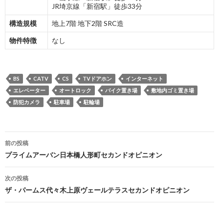
JR埼京線「新宿駅」徒歩33分
構造規模
地上7階 地下2階 SRC造
物件特徴
なし
BS
CATV
CS
TVドアホン
インターネット
エレベーター
オートロック
バイク置き場
敷地内ゴミ置き場
防犯カメラ
駐車場
駐輪場
投
前の投稿
稿
プライムアーバン日本橋人形町セカンドオピニオン
ナ
次の投稿
ビ
ザ・パームス代々木上原ヴェールテラスセカンドオピニオン
ゲ