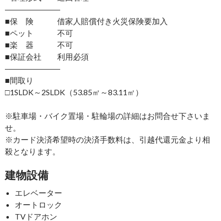
―――――――
■保 険 借家人賠償付き火災保険要加入
■ペット 不可
■楽 器 不可
■保証会社 利用必須
―――――――
■間取り
□1SLDK～2SLDK（53.85㎡～83.11㎡）
※駐車場・バイク置場・駐輪場の詳細はお問合せ下さいま
せ。
※カード決済希望時の決済手数料は、引越代還元金より相
殺となります。
建物設備
エレベーター
オートロック
TVドアホン