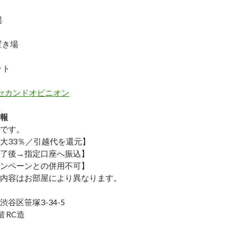
場
置き場
ット
セカンドオピニオン
報
です。
大33％／引越代を還元】
了後→指定口座へ振込】
ンペーンとの併用不可】
内容はお部屋により異なります。
谷区笹塚3-34-5
 RC造