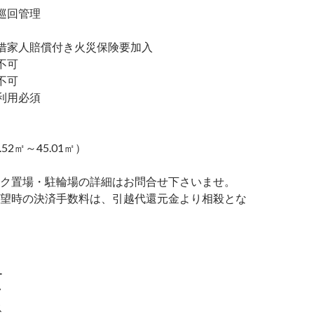
巡回管理
家人賠償付き火災保険要加入
不可
不可
利用必須
.52㎡～45.01㎡）
ク置場・駐輪場の詳細はお問合せ下さいませ。
望時の決済手数料は、引越代還元金より相殺とな
ー
ク
ス