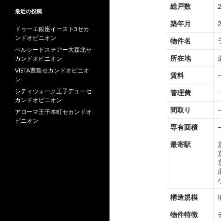
総戸数
最近の投稿
築年月
ドゥーエ銀座イースト3セカ
ンドオピニオン
物件名
ベルシードステアー大森北セ
所在地
カンドオピニオン
VISTA豊島セカンドオピニオ
賃料
ン
シティウォーク王子デューセ
管理費
カンドオピニオン
間取り
アローマ王子本町セカンドオ
ピニオン
専有面積
最寄駅
構造規模
物件特徴