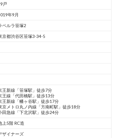
29戸
2019年9月
ラペルラ笹塚2
東京都渋谷区笹塚3-34-5
–
–
–
–
京王新線「笹塚駅」徒歩7分
京王線「代田橋駅」徒歩13分
京王新線「幡ヶ谷駅」徒歩17分
東京メトロ丸ノ内線「方南町駅」徒歩18分
小田急線「下北沢駅」徒歩24分
地上5階 RC造
デザイナーズ