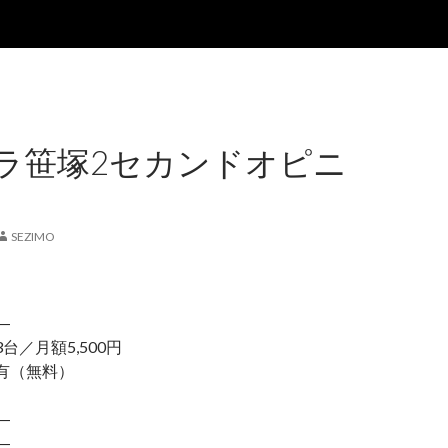
ラ笹塚2セカンドオピニ
SEZIMO
―
台／月額5,500円
（無料）
―
―