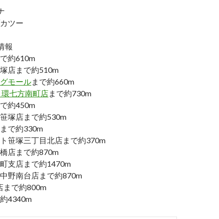
ナ
カツー
情報
で約610m
塚店まで約510m
グモール
まで約660m
 環七方南町店
まで約730m
で約450m
笹塚店まで約530m
まで約330m
ト笹塚三丁目北店まで約370m
橋店まで約870m
町支店まで約1470m
中野南台店まで約870m
店まで約800m
4340m