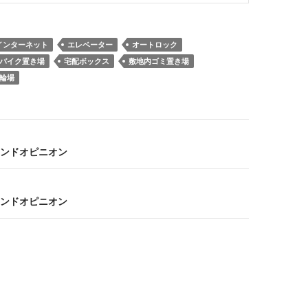
インターネット
エレベーター
オートロック
バイク置き場
宅配ボックス
敷地内ゴミ置き場
輪場
ンドオピニオン
ンドオピニオン