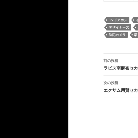
TVドアホン
デザイナーズ
防犯カメラ
駐
投
前の投稿
稿
ラピス南麻布セカ
ナ
次の投稿
ビ
エクサム用賀セカ
ゲ
ー
シ
ョ