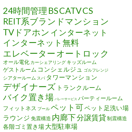
24時間管理
BS
CATV
CS
REIT系ブランドマンション
TVドアホン
インターネット
インターネット無料
エレベーター
オートロック
オール電化
キッズルーム
カーシェアリング
コンシェルジュ
ゲストルーム
ゴルフレンジ
タワーマンション
シアタールーム
スパ
デザイナーズ
トランクルーム
バイク置き場
パーティールーム
バレーサービス
ペット可
ペット足洗い場
フィットネス
プール
内廊下
分譲賃貸
ラウンジ
免震構造
制震構造
大型駐車場
各階ゴミ置き場