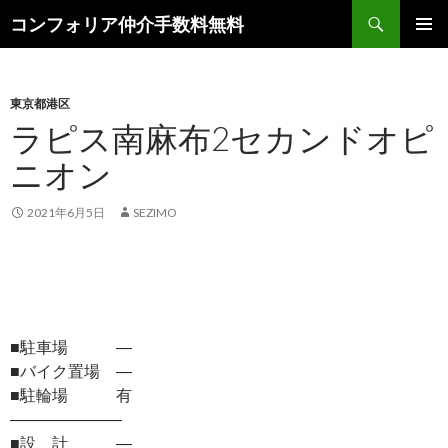
検
コンフォリア仲介手数料無料
索
コ
メインメ
ン
ニュー
テ
ン
東京都港区
ツ
ラピス南麻布2セカンドオピ
へ
ニオン
ス
キ
ッ
2021年6月5日
SEZIMO
プ
■駐車場 ―
■バイク置場 ―
■駐輪場 有
―――――――
■設 計 ―