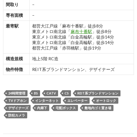
間取り
–
専有面積
–
最寄駅
都営大江戸線「麻布十番駅」徒歩8分
東京メトロ南北線「
麻布十番駅
」徒歩8分
東京メトロ南北線「白金高輪駅」徒歩14分
東京メトロ南北線「白金高輪駅」徒歩14分
都営大江戸線「赤羽橋駅」徒歩19分
構造規模
地上5階 RC造
物件特徴
REIT系ブランドマンション、デザイナーズ
24時間管理
BS
CATV
CS
REIT系ブランドマンション
TVドアホン
インターネット
エレベーター
オートロック
デザイナーズ
内廊下
宅配ボックス
敷地内ゴミ置き場
防犯カメラ