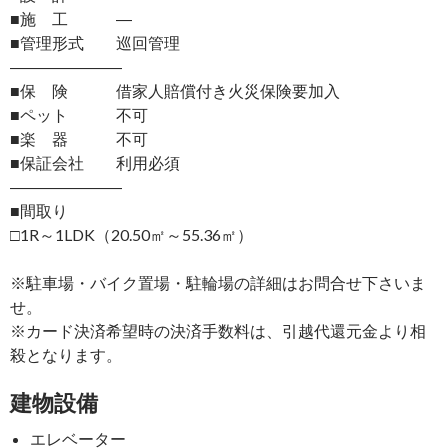
■施 工 ―
■管理形式 巡回管理
―――――――
■保 険 借家人賠償付き火災保険要加入
■ペット 不可
■楽 器 不可
■保証会社 利用必須
―――――――
■間取り
□1R～1LDK（20.50㎡～55.36㎡）
※駐車場・バイク置場・駐輪場の詳細はお問合せ下さいま
せ。
※カード決済希望時の決済手数料は、引越代還元金より相
殺となります。
建物設備
エレベーター