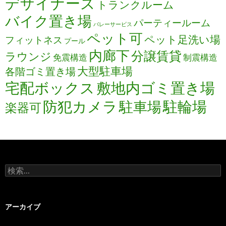
デザイナーズ
トランクルーム
バイク置き場
パーティールーム
バレーサービス
ペット可
ペット足洗い場
フィットネス
プール
内廊下
分譲賃貸
ラウンジ
免震構造
制震構造
大型駐車場
各階ゴミ置き場
宅配ボックス
敷地内ゴミ置き場
防犯カメラ
駐輪場
駐車場
楽器可
検
索:
アーカイブ