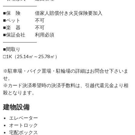
―――――――
■保 険 借家人賠償付き火災保険要加入
■ペット 不可
■楽 器 不可
■保証会社 利用必須
―――――――
■間取り
□1K（25.14㎡～25.78㎡）
※駐車場・バイク置場・駐輪場の詳細はお問合せ下さいま
せ。
※カード決済希望時の決済手数料は、引越代還元金より相
殺となります。
建物設備
エレベーター
オートロック
宅配ボックス