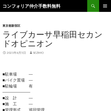
検
コンフォリア仲介手数料無料
索
コ
メインメ
ン
ニュー
テ
ン
東京都新宿区
ツ
ライブカーサ早稲田セカン
へ
ドオピニオン
ス
キ
ッ
2021年6月5日
SEZIMO
プ
■駐車場 ―
■バイク置場 ―
■駐輪場 有
―――――――
■設 計 ―
■施 工 ―
■管理形式 巡回管理