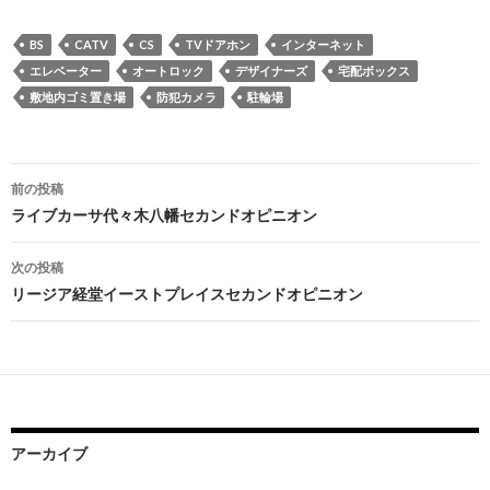
BS
CATV
CS
TVドアホン
インターネット
エレベーター
オートロック
デザイナーズ
宅配ボックス
敷地内ゴミ置き場
防犯カメラ
駐輪場
投
前の投稿
稿
ライブカーサ代々木八幡セカンドオピニオン
ナ
次の投稿
ビ
リージア経堂イーストプレイスセカンドオピニオン
ゲ
ー
シ
ョ
アーカイブ
ン