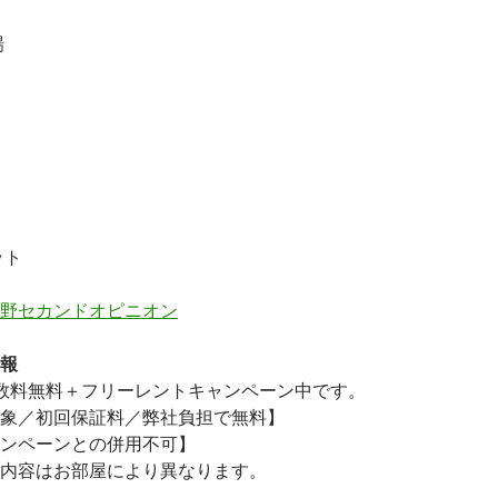
場
ット
野セカンドオピニオン
報
数料無料
＋
フリーレント
キャンペーン中です。
象／初回保証料／弊社負担で無料】
ンペーンとの併用不可】
内容はお部屋により異なります。