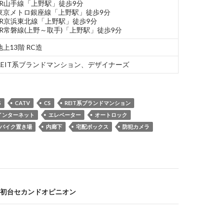
JR山手線「上野駅」徒歩9分
東京メトロ銀座線「上野駅」徒歩9分
JR京浜東北線「上野駅」徒歩9分
JR常磐線(上野～取手)「上野駅」徒歩9分
地上13階 RC造
REIT系ブランドマンション、デザイナーズ
S
CATV
CS
REIT系ブランドマンション
インターネット
エレベーター
オートロック
バイク置き場
内廊下
宅配ボックス
防犯カメラ
初台セカンドオピニオン