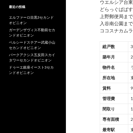
ウエルシア台東
最近の投稿
どらっぐぱぱす
上野郵便局まで約
エルファーロ目黒3セカンド
オピニオン
入谷南公園まで約
ガーデンザヴィス不動前セカ
ココスナカムラ
ンドオピニオン
ベルシードステアー武蔵小山
総戸数
セカンドオピニオン
パークアクシス五反田スカイ
築年月
タワーセカンドオピニオン
物件名
ドゥーエ銀座イースト3セカ
ンドオピニオン
所在地
賃料
9
管理費
1
間取り
1
専有面積
2
最寄駅