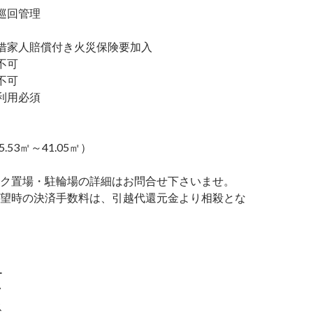
巡回管理
家人賠償付き火災保険要加入
不可
不可
利用必須
5.53㎡～41.05㎡）
ク置場・駐輪場の詳細はお問合せ下さいませ。
望時の決済手数料は、引越代還元金より相殺とな
ー
ク
ス