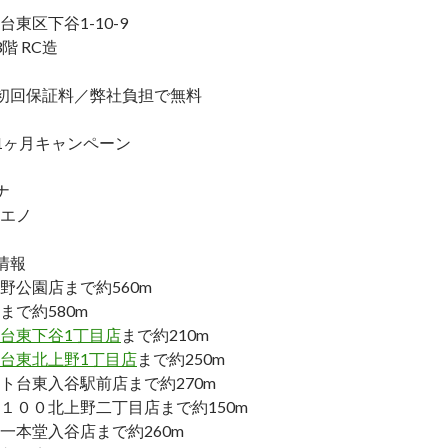
東区下谷1-10-9
階 RC造
初回保証料／弊社負担で無料
1ヶ月キャンペーン
ナ
エノ
情報
野公園店まで約560m
まで約580m
台東下谷1丁目店
まで約210m
台東北上野1丁目店
まで約250m
ト台東入谷駅前店まで約270m
１００北上野二丁目店まで約150m
一本堂入谷店まで約260m