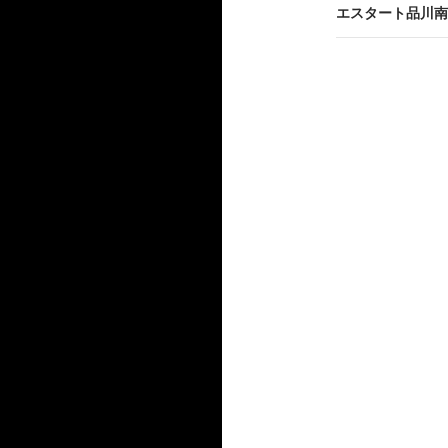
ビ
エスタート品川南
ゲ
ー
シ
ョ
ン