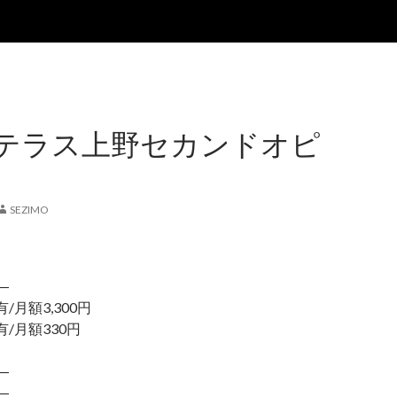
テラス上野セカンドオピ
SEZIMO
―
/月額3,300円
月額330円
―
―