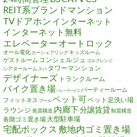
REIT系ブランドマンション
TVドアホン
インターネット
インターネット無料
エレベーター
オートロック
オール電化
キッズルーム
カーシェアリング
コンシェルジュ
ゲストルーム
ゴルフレンジ
タワーマンション
シアタールーム
スパ
デザイナーズ
トランクルーム
バイク置き場
パーティールーム
バレーサービス
ペット可
ペット足洗い場
フィットネス
プール
内廊下
分譲賃貸
ラウンジ
免震構造
制震構造
大型駐車場
各階ゴミ置き場
宅配ボックス
敷地内ゴミ置き場