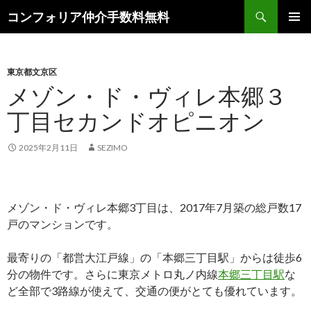
検
コンフォリア仲介手数料無料
索
コ
メインメ
ン
ニュー
テ
ン
東京都文京区
ツ
メゾン・ド・ヴィレ本郷３
へ
丁目セカンドオピニオン
ス
キ
ッ
2025年2月11日
SEZIMO
プ
メゾン・ド・ヴィレ本郷3丁目は、2017年7月築の総戸数17
戸のマンションです。
最寄りの「都営大江戸線」の「本郷三丁目駅」からは徒歩6
分の物件です。さらに東京メトロ丸ノ内線
本郷三丁目駅
な
ど全部で3路線が使えて、交通の便がとても優れています。