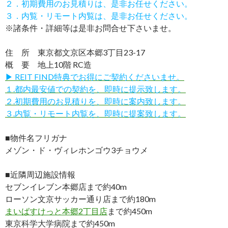
２．初期費用のお見積りは、是非お任せください。
３．内覧・リモート内覧は、是非お任せください。
※諸条件・詳細等は是非お問合せ下さいませ。
住 所 東京都文京区本郷3丁目23-17
概 要 地上10階 RC造
▶ REIT FIND特典でお得にご契約くださいませ。
１.都内最安値での契約を、即時に提示致します。
２.初期費用のお見積りを、即時に案内致します。
３.内覧・リモート内覧を、即時に提案致します。
■物件名フリガナ
メゾン・ド・ヴィレホンゴウ3チョウメ
■近隣周辺施設情報
セブンイレブン本郷店まで約40m
ローソン文京サッカー通り店まで約180m
まいばすけっと本郷2丁目店
まで約450m
東京科学大学病院まで約450m