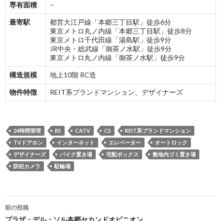
専有面積
–
最寄駅
都営大江戸線「本郷三丁目駅」徒歩6分
東京メトロ丸ノ内線「本郷三丁目駅」徒歩8分
東京メトロ千代田線「湯島駅」徒歩9分
JR中央・総武線「御茶ノ水駅」徒歩9分
東京メトロ丸ノ内線「御茶ノ水駅」徒歩9分
構造規模
地上10階 RC造
物件特徴
REIT系ブランドマンション、デザイナーズ
24時間管理
BS
CATV
CS
REIT系ブランドマンション
TVドアホン
インターネット
エレベーター
オートロック
デザイナーズ
バイク置き場
宅配ボックス
敷地内ゴミ置き場
防犯カメラ
駐輪場
投
前の投稿
プラザ・デル・ソル本郷セカンドオピニオン