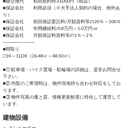
■鍵交換代 初回契約時33,000円（税込）
■保証会社 利用必須（※大手法人契約の場合、例外あ
り）
■保証会社 初回保証委託料/月額賃料等の20％～100％
■保証会社 年間継続料/0.8万円～1.0万円 or
■保証会社 月額保証料賃料等の1％～2％
―――――――
■間取り
□1K～1LDK（26.48㎡～48.50㎡）
■① 駐車場・バイク置場・駐輪場の詳細は、是非お問合せ
下さい。
■② 内覧のご希望時は、物件現地待ち合わせ対応をしてお
ります。
■③ 物件写真の量と質、情報更新鮮度に特化して運営して
います。
建物設備
エレベーター