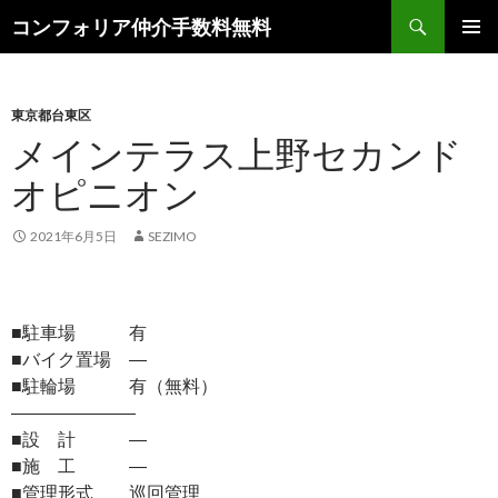
検
コンフォリア仲介手数料無料
索
コ
メインメ
ン
ニュー
テ
ン
東京都台東区
ツ
メインテラス上野セカンド
へ
オピニオン
ス
キ
ッ
2021年6月5日
SEZIMO
プ
■駐車場 有
■バイク置場 ―
■駐輪場 有（無料）
―――――――
■設 計 ―
■施 工 ―
■管理形式 巡回管理