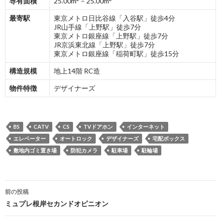
専有面積
25.00m
– 25.00m
最寄駅
東京メトロ日比谷線「入谷駅」徒歩4分
JR山手線「上野駅」徒歩7分
東京メトロ銀座線「上野駅」徒歩7分
JR京浜東北線「上野駅」徒歩7分
東京メトロ銀座線「稲荷町駅」徒歩15分
構造規模
地上14階 RC造
物件特徴
デザイナーズ
BS
CATV
CS
TVドアホン
インターネット
エレベーター
オートロック
デザイナーズ
宅配ボックス
敷地内ゴミ置き場
防犯カメラ
駐車場
駐輪場
投
前の投稿
稿
ミュプレ根岸セカンドオピニオン