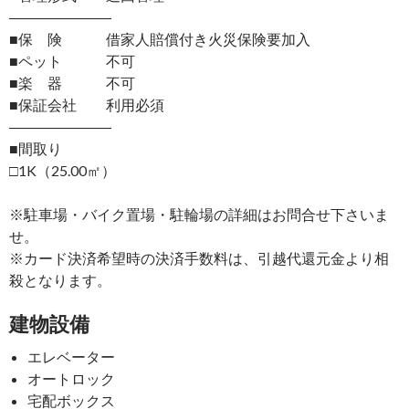
―――――――
■保 険 借家人賠償付き火災保険要加入
■ペット 不可
■楽 器 不可
■保証会社 利用必須
―――――――
■間取り
□1K（25.00㎡）
※駐車場・バイク置場・駐輪場の詳細はお問合せ下さいま
せ。
※カード決済希望時の決済手数料は、引越代還元金より相
殺となります。
建物設備
エレベーター
オートロック
宅配ボックス