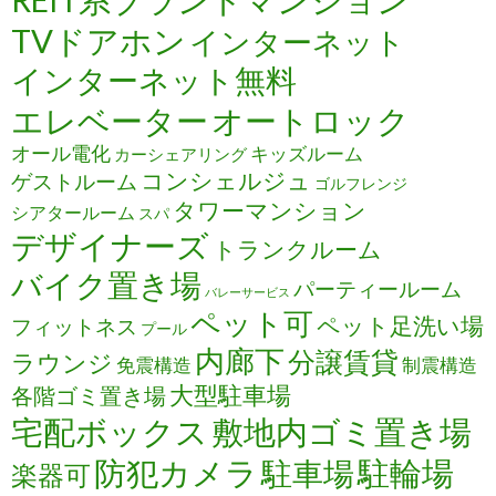
REIT系ブランドマンション
TVドアホン
インターネット
インターネット無料
エレベーター
オートロック
オール電化
キッズルーム
カーシェアリング
コンシェルジュ
ゲストルーム
ゴルフレンジ
タワーマンション
シアタールーム
スパ
デザイナーズ
トランクルーム
バイク置き場
パーティールーム
バレーサービス
ペット可
ペット足洗い場
フィットネス
プール
内廊下
分譲賃貸
ラウンジ
免震構造
制震構造
大型駐車場
各階ゴミ置き場
宅配ボックス
敷地内ゴミ置き場
防犯カメラ
駐輪場
駐車場
楽器可