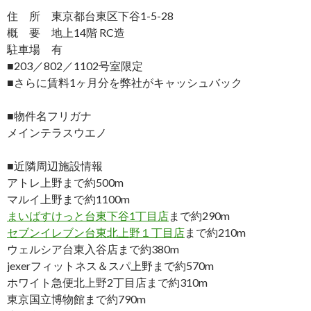
住 所 東京都台東区下谷1-5-28
概 要 地上14階 RC造
駐車場 有
■203／802／1102号室限定
■さらに賃料1ヶ月分を弊社がキャッシュバック
■物件名フリガナ
メインテラスウエノ
■近隣周辺施設情報
アトレ上野まで約500m
マルイ上野まで約1100m
まいばすけっと台東下谷1丁目店
まで約290m
セブンイレブン台東北上野１丁目店
まで約210m
ウェルシア台東入谷店まで約380m
jexerフィットネス＆スパ上野まで約570m
ホワイト急便北上野2丁目店まで約310m
東京国立博物館まで約790m