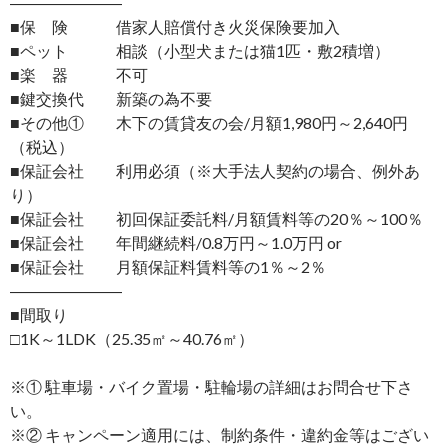
―――――――
■保 険 借家人賠償付き火災保険要加入
■ペット 相談（小型犬または猫1匹・敷2積増）
■楽 器 不可
■鍵交換代 新築の為不要
■その他① 木下の賃貸友の会/月額1,980円～2,640円
（税込）
■保証会社 利用必須（※大手法人契約の場合、例外あ
り）
■保証会社 初回保証委託料/月額賃料等の20％～100％
■保証会社 年間継続料/0.8万円～1.0万円 or
■保証会社 月額保証料賃料等の1％～2％
―――――――
■間取り
□1K～1LDK（25.35㎡～40.76㎡）
※① 駐車場・バイク置場・駐輪場の詳細はお問合せ下さ
い。
※② キャンペーン適用には、制約条件・違約金等はござい