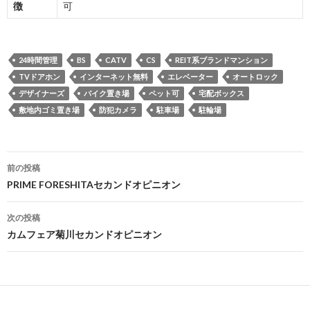
徴
可
24時間管理
BS
CATV
CS
REIT系ブランドマンション
TVドアホン
インターネット無料
エレベーター
オートロック
デザイナーズ
バイク置き場
ペット可
宅配ボックス
敷地内ゴミ置き場
防犯カメラ
駐車場
駐輪場
投
前の投稿
稿
PRIME FORESHITAセカンドオピニオン
ナ
次の投稿
ビ
カムフェア菊川セカンドオピニオン
ゲ
ー
シ