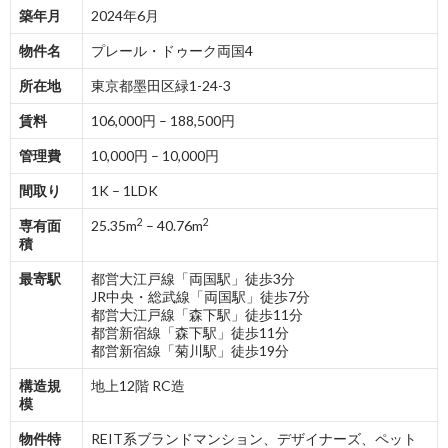
築年月
2024年6月
物件名
プレール・ドゥーク両国4
所在地
東京都墨田区緑1-24-3
賃料
106,000円 – 188,500円
管理費
10,000円 – 10,000円
間取り
1K – 1LDK
2
2
専有面
25.35m
– 40.76m
積
最寄駅
都営大江戸線「両国駅」徒歩3分
JR中央・総武線「両国駅」徒歩7分
都営大江戸線「森下駅」徒歩11分
都営新宿線「森下駅」徒歩11分
都営新宿線「菊川駅」徒歩19分
構造規
地上12階 RC造
模
物件特
REIT系ブランドマンション、デザイナーズ、ペット