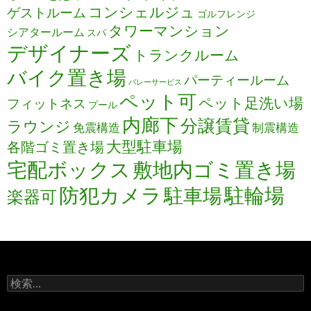
コンシェルジュ
ゲストルーム
ゴルフレンジ
タワーマンション
シアタールーム
スパ
デザイナーズ
トランクルーム
バイク置き場
パーティールーム
バレーサービス
ペット可
ペット足洗い場
フィットネス
プール
内廊下
分譲賃貸
ラウンジ
免震構造
制震構造
大型駐車場
各階ゴミ置き場
宅配ボックス
敷地内ゴミ置き場
防犯カメラ
駐輪場
駐車場
楽器可
検
索: