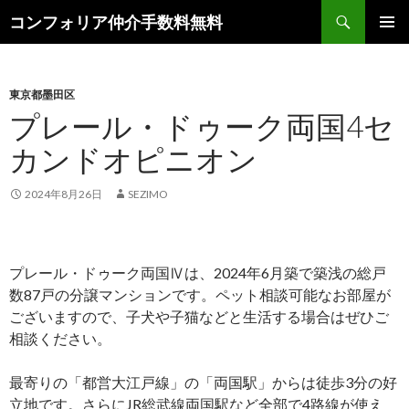
検
コンフォリア仲介手数料無料
索
コ
メインメ
ン
ニュー
テ
ン
東京都墨田区
ツ
プレール・ドゥーク両国4セ
へ
カンドオピニオン
ス
キ
ッ
2024年8月26日
SEZIMO
プ
プレール・ドゥーク両国Ⅳは、2024年6月築で築浅の総戸
数87戸の分譲マンションです。ペット相談可能なお部屋が
ございますので、子犬や子猫などと生活する場合はぜひご
相談ください。
最寄りの「都営大江戸線」の「両国駅」からは徒歩3分の好
立地です。さらにJR総武線両国駅など全部で4路線が使え