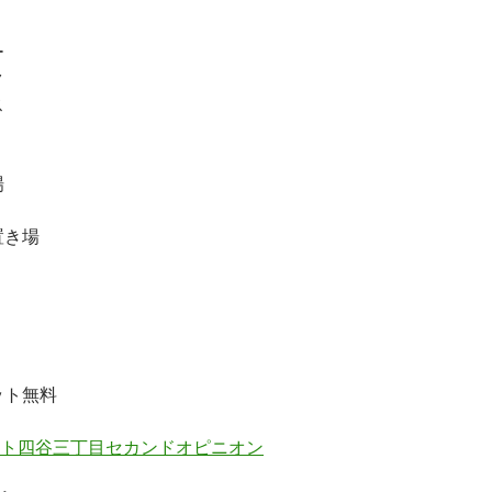
ー
ク
ス
場
置き場
ット無料
ト四谷三丁目セカンドオピニオン