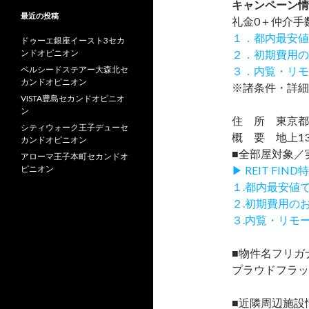
キャンペーン情
最近の投稿
礼金0
＋
仲介手
１．都内最安値
ドゥーエ銀座イースト3セカ
ンドオピニオン
２．初期費用の
ベルシードステアー大森北セ
３．内覧・リモ
カンドオピニオン
※諸条件・詳細
VISTA豊島セカンドオピニオ
ン
住 所 東京都新
シティウォーク王子デューセ
概 要 地上13
カンドオピニオン
■全部屋対象／
アローマ王子本町セカンドオ
ピニオン
▶ REIT F
１.都内最安値
２.初期費用の
３.内覧・リモ
■物件名フリガ
プラウドフラッ
■近隣周辺施設