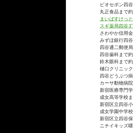
ビオセボン四谷
丸正食品まで約2
まいばすけっと
スギ薬局四谷3
さわやか信用金
みずほ銀行四谷
四谷通二郵便局
四谷歯科まで約
鈴木眼科まで約
樋口クリニック
四谷どうぶつ病
カーサ動物病院
新宿医療専門学
成女高等学校ま
新宿区立四谷小
成女学園中学校
新宿区立四谷保
ニチイキッズ曙