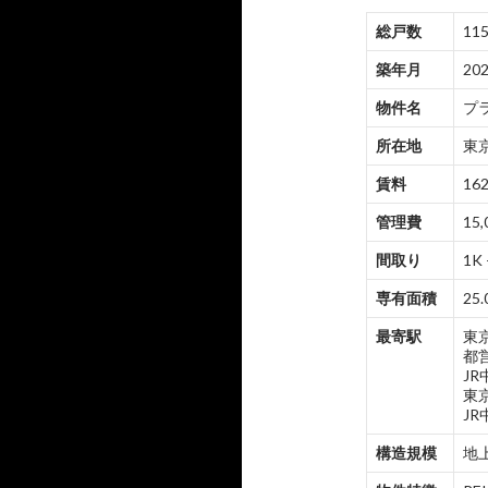
総戸数
11
築年月
20
物件名
プ
所在地
東京
賃料
162
管理費
15,
間取り
1K 
専有面積
25.
最寄駅
東
都
J
東
J
構造規模
地上