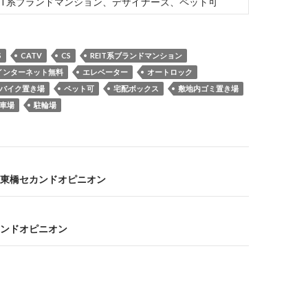
EIT系ブランドマンション、デザイナーズ、ペット可
S
CATV
CS
REIT系ブランドマンション
インターネット無料
エレベーター
オートロック
バイク置き場
ペット可
宅配ボックス
敷地内ゴミ置き場
車場
駐輪場
東橋セカンドオピニオン
ンドオピニオン