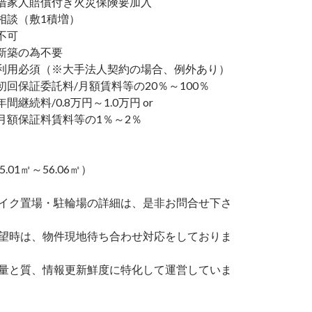
家人賠償付き火災保険要加入
談（敷1積増）
不可
新築の為不要
利用必須（※大手法人契約の場合、例外あり）
回保証委託料/月額賃料等の20％～100％
継続料/0.8万円～1.0万円 or
額保証料賃料等の1％～2％
5.01㎡～56.06㎡）
バイク置場・駐輪場の詳細は、是非お問合せ下さ
希望時は、物件現地待ち合わせ対応をしておりま
の量と質、情報更新鮮度に特化して運営していま