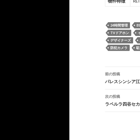
物件特徴
R
24時間管理
B
TVドアホン
デザイナーズ
防犯カメラ
駐
投
前の投稿
稿
パレスシンシア江
ナ
次の投稿
ビ
ラペルラ四谷セカ
ゲ
ー
シ