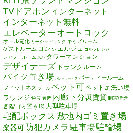
REIT系ブランドマンション
TVドアホン
インターネット
インターネット無料
エレベーター
オートロック
オール電化
キッズルーム
カーシェアリング
コンシェルジュ
ゲストルーム
ゴルフレンジ
タワーマンション
シアタールーム
スパ
デザイナーズ
トランクルーム
バイク置き場
パーティールーム
バレーサービス
ペット可
ペット足洗い場
フィットネス
プール
内廊下
分譲賃貸
ラウンジ
免震構造
制震構造
大型駐車場
各階ゴミ置き場
宅配ボックス
敷地内ゴミ置き場
防犯カメラ
駐輪場
駐車場
楽器可