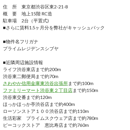
住 所 東京都渋谷区東2-21-8
概 要 地上15階 RC造
駐車場 2台（平置式)
■さらに賃料1.5ヶ月分を弊社がキャッシュバック
■物件名フリガナ
プライムレジデンスシブヤ
■近隣周辺施設情報
ライフ渋谷東店まで約200m
渋谷東二郵便局まで約70m
さわやか信用金庫東渋谷出張所
まで約100m
ファミリーマート渋谷東２丁目店
まで約150m
渋谷東交番まで約120m
ほっかほっか亭渋谷店まで約400m
ローソンストア１００渋谷店まで約110m
生活彩家 プライムスクウェア店まで約780m
ピーコックストア 恵比寿店まで約760m