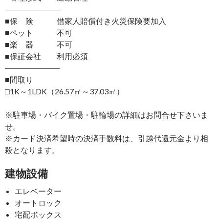
―――――――
■保 険 借家人賠償付き火災保険要加入
■ペット 不可
■楽 器 不可
■保証会社 利用必須
―――――――
■間取り
□1K～1LDK（26.57㎡～37.03㎡）
※駐車場・バイク置場・駐輪場の詳細はお問合せ下さいま
せ。
※カード決済希望時の決済手数料は、引越代還元金より相
殺となります。
建物設備
エレベーター
オートロック
宅配ボックス