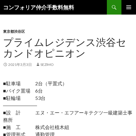
検
コンフォリア仲介手数料無料
索
コ
メインメ
ン
ニュー
テ
ン
東京都渋谷区
ツ
プライムレジデンス渋谷セ
へ
カンドオピニオン
ス
キ
ッ
2021年3月3日
SEZIMO
プ
■駐車場 2台（平置式）
■バイク置場 6台
■駐輪場 53台
―――――――
■設 計 エヌ・エー・エフアーキテクツ一級建築士事
務所
■施 工 株式会社植木組
■管理形式 通勤管理