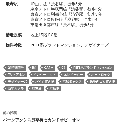
最寄駅
JR山手線「渋谷駅」徒歩8分
東京メトロ半蔵門線「渋谷駅」徒歩8分
東京メトロ副都心線「渋谷駅」徒歩8分
東京メトロ銀座線「渋谷駅」徒歩8分
東急田園都市線「渋谷駅」徒歩8分
構造規模
地上15階 RC造
物件特徴
REIT系ブランドマンション、デザイナーズ
24時間管理
BS
CATV
CS
REIT系ブランドマンション
TVドアホン
インターネット
エレベーター
オートロック
デザイナーズ
バイク置き場
宅配ボックス
敷地内ゴミ置き場
防犯カメラ
駐車場
駐輪場
投
前の投稿
稿
パークアクシス浅草橋セカンドオピニオン