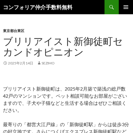
検
コンフォリア仲介手数料無料
索
コ
メインメ
ン
ニュー
テ
ン
東京都台東区
ツ
ブリリアイスト新御徒町セ
へ
カンドオピニオン
ス
キ
ッ
2025年2月14日
SEZIMO
プ
ブリリアイスト新御徒町は、2025年2月築で築浅の総戸数
42戸のマンションです。ペット相談可能なお部屋がござい
ますので、子犬や子猫などと生活する場合はぜひご相談く
ださい。
最寄りの「都営大江戸線」の「新御徒町駅」からは徒歩3分
の好立地です。さらにつくばエクスプレス新御徒町駅など