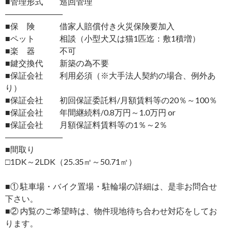
■管理形式 巡回管理
―――――――
■保 険 借家人賠償付き火災保険要加入
■ペット 相談（小型犬又は猫1匹迄：敷1積増）
■楽 器 不可
■鍵交換代 新築の為不要
■保証会社 利用必須（※大手法人契約の場合、例外あ
り）
■保証会社 初回保証委託料/月額賃料等の20％～100％
■保証会社 年間継続料/0.8万円～1.0万円 or
■保証会社 月額保証料賃料等の1％～2％
―――――――
■間取り
□1DK～2LDK（25.35㎡～50.71㎡）
■① 駐車場・バイク置場・駐輪場の詳細は、是非お問合せ
下さい。
■② 内覧のご希望時は、物件現地待ち合わせ対応をしてお
ります。