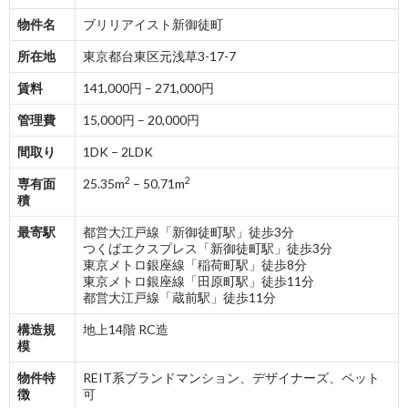
物件名
ブリリアイスト新御徒町
所在地
東京都台東区元浅草3-17-7
賃料
141,000円 – 271,000円
管理費
15,000円 – 20,000円
間取り
1DK – 2LDK
2
2
専有面
25.35m
– 50.71m
積
最寄駅
都営大江戸線「新御徒町駅」徒歩3分
つくばエクスプレス「新御徒町駅」徒歩3分
東京メトロ銀座線「稲荷町駅」徒歩8分
東京メトロ銀座線「田原町駅」徒歩11分
都営大江戸線「蔵前駅」徒歩11分
構造規
地上14階 RC造
模
物件特
REIT系ブランドマンション、デザイナーズ、ペット
徴
可