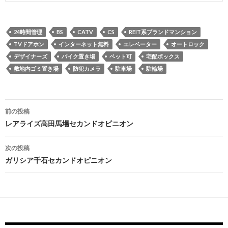
24時間管理
BS
CATV
CS
REIT系ブランドマンション
TVドアホン
インターネット無料
エレベーター
オートロック
デザイナーズ
バイク置き場
ペット可
宅配ボックス
敷地内ゴミ置き場
防犯カメラ
駐車場
駐輪場
投
前の投稿
稿
レアライズ高田馬場セカンドオピニオン
ナ
次の投稿
ビ
ガリシア千石セカンドオピニオン
ゲ
ー
シ