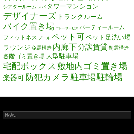
タワーマンション
シアタールーム
スパ
デザイナーズ
トランクルーム
バイク置き場
パーティールーム
バレーサービス
ペット可
ペット足洗い場
フィットネス
プール
内廊下
分譲賃貸
ラウンジ
免震構造
制震構造
大型駐車場
各階ゴミ置き場
宅配ボックス
敷地内ゴミ置き場
防犯カメラ
駐輪場
駐車場
楽器可
検
索: