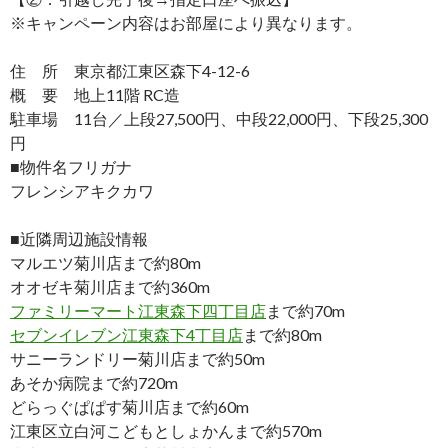
※キャンペーン内容はお部屋により異なります。
住 所 東京都江東区森下4-12-6
概 要 地上11階 RC造
駐車場 11台／上段27,500円、中段22,000円、下段25,300
円
■物件名フリガナ
フレンシアキクカワ
■近隣周辺施設情報
マルエツ菊川店まで約80m
オオゼキ菊川店まで約360m
ファミリーマート江東森下四丁目店
まで約70m
セブンイレブン江東森下4丁目店
まで約80m
サニーランドリー菊川店まで約50m
あそか病院まで約720m
どらっぐぱぱす菊川店まで約60m
江東区立白河こどもとしょかんまで約570m