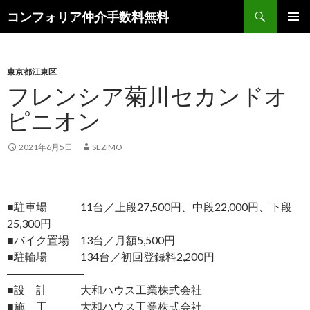
検
コンフォリア仲介手数料無料
索
コ
メインメ
ン
ニュー
テ
ン
東京都江東区
ツ
フレンシア菊川セカンドオ
へ
ピニオン
ス
キ
ッ
2021年6月5日
SEZIMO
プ
■駐車場 11台／上段27,500円、中段22,000円、下段
25,300円
■バイク置場 13台／月額5,500円
■駐輪場 134台／初回登録料2,200円
―――――――
■設 計 大和ハウス工業株式会社
■施 工 大和ハウス工業株式会社