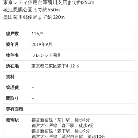
東京シティ信用金庫菊川支店まで約250m
猿江恩賜公園まで約550m
墨田菊川郵便局まで約320m
総戸数
116戸
築年月
2019年9月
物件名
フレンシア菊川
所在地
東京都江東区森下4-12-6
賃料
–
管理費
–
間取り
–
専有面積
–
最寄駅
都営新宿線「菊川駅」徒歩4分
都営大江戸線「森下駅」徒歩9分
都営新宿線「森下駅」徒歩9分
都営大江戸線「清澄白河駅」徒歩10分