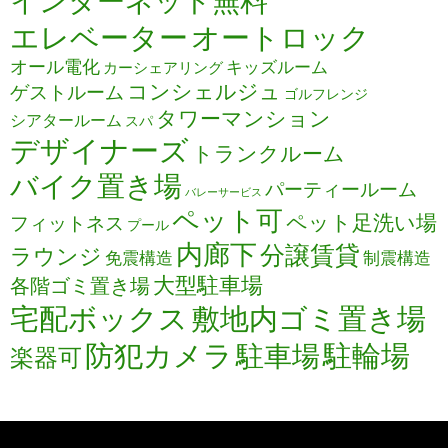
インターネット無料
エレベーター
オートロック
オール電化
キッズルーム
カーシェアリング
コンシェルジュ
ゲストルーム
ゴルフレンジ
タワーマンション
シアタールーム
スパ
デザイナーズ
トランクルーム
バイク置き場
パーティールーム
バレーサービス
ペット可
ペット足洗い場
フィットネス
プール
内廊下
分譲賃貸
ラウンジ
免震構造
制震構造
大型駐車場
各階ゴミ置き場
宅配ボックス
敷地内ゴミ置き場
防犯カメラ
駐輪場
駐車場
楽器可