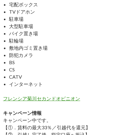
宅配ボックス
TVドアホン
駐車場
大型駐車場
バイク置き場
駐輪場
敷地内ゴミ置き場
防犯カメラ
BS
CS
CATV
インターネット
フレンシア菊川セカンドオピニオン
キャンペーン情報
キャンペーン中です。
【①．賃料の最大33％／引越代を還元】
【②．引越し完了後→指定口座へ振込】