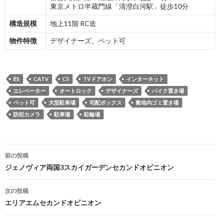
東京メトロ半蔵門線「清澄白河駅」徒歩10分
構造規模
地上11階 RC造
物件特徴
デザイナーズ、ペット可
BS
CATV
CS
TVドアホン
インターネット
エレベーター
オートロック
デザイナーズ
バイク置き場
ペット可
大型駐車場
宅配ボックス
敷地内ゴミ置き場
防犯カメラ
駐車場
駐輪場
投
前の投稿
稿
ジェノヴィア両国3スカイガーデンセカンドオピニオン
ナ
次の投稿
ビ
エリアエムセカンドオピニオン