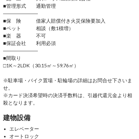
■管理形式 通勤管理
―――――――
■保 険 借家人賠償付き火災保険要加入
■ペット 相談（敷1積増）
■楽 器 不可
■保証会社 利用必須
―――――――
■間取り
□1K～2LDK（30.15㎡～59.76㎡）
※駐車場・バイク置場・駐輪場の詳細はお問合せ下さいま
せ。
※カード決済希望時の決済手数料は、引越代還元金より相
殺となります。
建物設備
エレベーター
オートロック