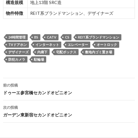
構造規模
地上13階 SRC造
物件特徴
REIT系ブランドマンション、デザイナーズ
24時間管理
BS
CATV
CS
REIT系ブランドマンション
TVドアホン
インターネット
エレベーター
オートロック
デザイナーズ
内廊下
宅配ボックス
敷地内ゴミ置き場
防犯カメラ
駐輪場
投
前の投稿
稿
ドゥーエ参宮橋セカンドオピニオン
ナ
次の投稿
ビ
ガーデン東新宿セカンドオピニオン
ゲ
ー