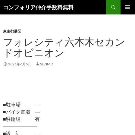
検
コンフォリア仲介手数料無料
索
コ
メインメ
ン
ニュー
テ
ン
東京都港区
ツ
フォレシティ六本木セカン
へ
ドオピニオン
ス
キ
ッ
2021年6月5日
SEZIMO
プ
■駐車場 ―
■バイク置場 ―
■駐輪場 有
―――――――
■設 計 ―