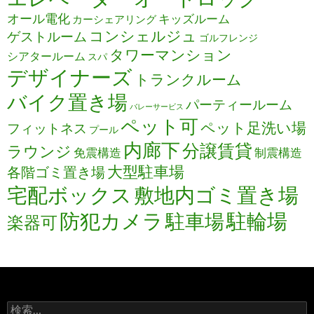
オール電化
キッズルーム
カーシェアリング
コンシェルジュ
ゲストルーム
ゴルフレンジ
タワーマンション
シアタールーム
スパ
デザイナーズ
トランクルーム
バイク置き場
パーティールーム
バレーサービス
ペット可
ペット足洗い場
フィットネス
プール
内廊下
分譲賃貸
ラウンジ
免震構造
制震構造
大型駐車場
各階ゴミ置き場
宅配ボックス
敷地内ゴミ置き場
防犯カメラ
駐輪場
駐車場
楽器可
検