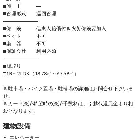
■施 工 ―
■管理形式 巡回管理
―――――――
■保 険 借家人賠償付き火災保険要加入
■ペット 不可
■楽 器 不可
■保証会社 利用必須
―――――――
■間取り
□1R～2LDK（18.78㎡～67.69㎡）
※駐車場・バイク置場・駐輪場の詳細はお問合せ下さいま
せ。
※カード決済希望時の決済手数料は、引越代還元金より相
殺となります。
建物設備
エレベーター