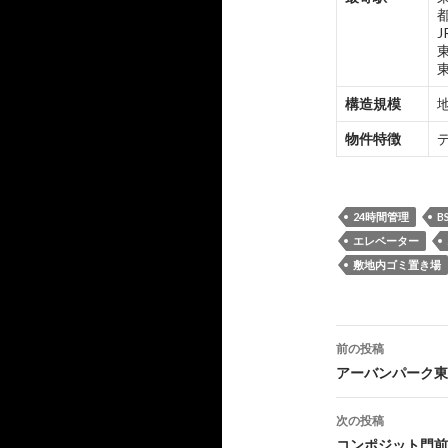
構造規模
地
物件特徴
24時間管理
B
エレベーター
敷地内ゴミ置き場
投
前の投稿
稿
アーバンパーク東
ナ
次の投稿
ビ
コンポジット門前