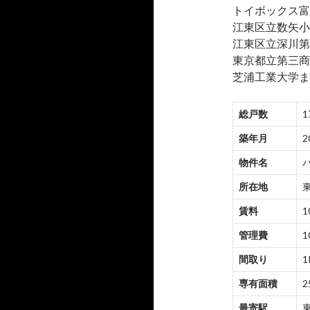
トイボックス富
江東区立数矢小
江東区立深川第
東京都立第三商
芝浦工業大学まで
総戸数
1
築年月
2
物件名
所在地
東
賃料
1
管理費
1
間取り
1
専有面積
2
最寄駅