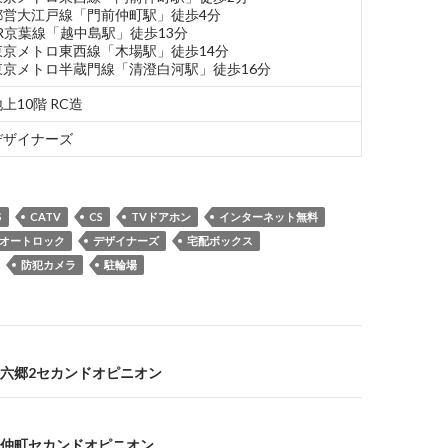
都営大江戸線「門前仲町駅」徒歩4分
JR京葉線「越中島駅」徒歩13分
東京メトロ東西線「木場駅」徒歩14分
東京メトロ半蔵門線「清澄白河駅」徒歩16分
上10階 RC造
デザイナーズ
S
CATV
CS
TVドアホン
インターネット無料
オートロック
デザイナーズ
宅配ボックス
防犯カメラ
駐輪場
六郷2セカンドオピニオン
仲町セカンドオピニオン