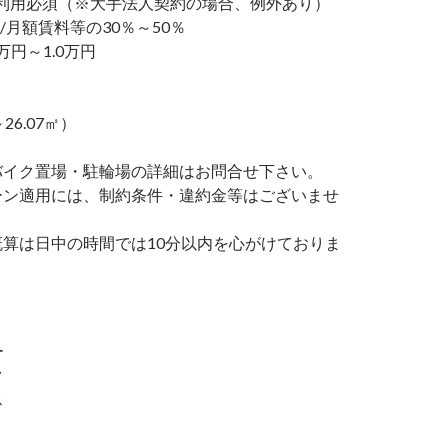
利用必須（※大手法人契約の場合、例外あり）
/月額賃料等の30％～50％
万円～1.0万円
～26.07㎡）
バイク置場・駐輪場の詳細はお問合せ下さい。
ーン適用には、制約条件・違約金等はございませ
概算は日中の時間では10分以内を心がけておりま
ー
ク
ス