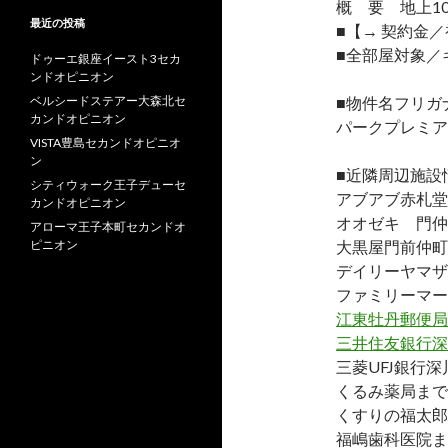
概 要 地上10
最近の投稿
■【→ 契約金
■全部屋対象／
ドゥーエ銀座イースト3セカ
ンドオピニオン
ベルシードステアー大森北セ
■物件名フリガ
カンドオピニオン
パークプレミア
VISTA豊島セカンドオピニオ
ン
■近隣周辺施設
シティウォーク王子デューセ
アブアブ赤札堂
カンドオピニオン
オオゼキ 門仲
アローマ王子本町セカンドオ
ピニオン
大黒屋門前仲町
デイリーヤマザ
ファミリーマー
江東牡丹郵便局
三井住友銀行深
三菱UFJ銀行深
くるみ薬局まで
くすりの福太郎
福嶋歯科医院ま