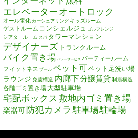
インターネット無料
エレベーター
オートロック
オール電化
キッズルーム
カーシェアリング
コンシェルジュ
ゲストルーム
ゴルフレンジ
タワーマンション
シアタールーム
スパ
デザイナーズ
トランクルーム
バイク置き場
パーティールーム
バレーサービス
ペット可
ペット足洗い場
フィットネス
プール
内廊下
分譲賃貸
ラウンジ
免震構造
制震構造
大型駐車場
各階ゴミ置き場
宅配ボックス
敷地内ゴミ置き場
防犯カメラ
駐輪場
駐車場
楽器可