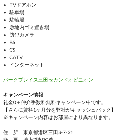
TVドアホン
駐車場
駐輪場
敷地内ゴミ置き場
防犯カメラ
BS
CS
CATV
インターネット
パークプレイス三田セカンドオピニオン
キャンペーン情報
礼金0
＋
仲介手数料無料
キャンペーン中です。
【さらに賃料1ヶ月分を弊社がキャッシュバック】
※キャンペーン内容はお部屋により異なります。
住 所 東京都港区三田3-7-31
概 要 地上7階 RC造