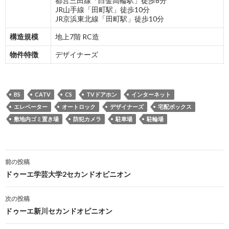
都営三田線「白金高輪駅」徒歩8分
JR山手線「田町駅」徒歩10分
JR京浜東北線「田町駅」徒歩10分
構造規模
地上7階 RC造
物件特徴
デザイナーズ
BS
CATV
CS
TVドアホン
インターネット
エレベーター
オートロック
デザイナーズ
宅配ボックス
敷地内ゴミ置き場
防犯カメラ
駐車場
駐輪場
投
前の投稿
稿
ドゥーエ学芸大学2セカンドオピニオン
ナ
次の投稿
ビ
ドゥーエ新川セカンドオピニオン