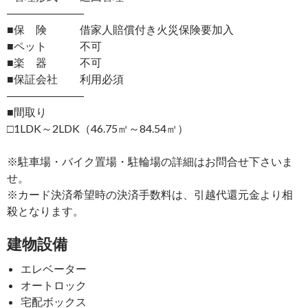
―――――――
■保 険 借家人賠償付き火災保険要加入
■ペット 不可
■楽 器 不可
■保証会社 利用必須
―――――――
■間取り
□1LDK～2LDK（46.75㎡～84.54㎡）
※駐車場・バイク置場・駐輪場の詳細はお問合せ下さいま
せ。
※カード決済希望時の決済手数料は、引越代還元金より相
殺となります。
建物設備
エレベーター
オートロック
宅配ボックス