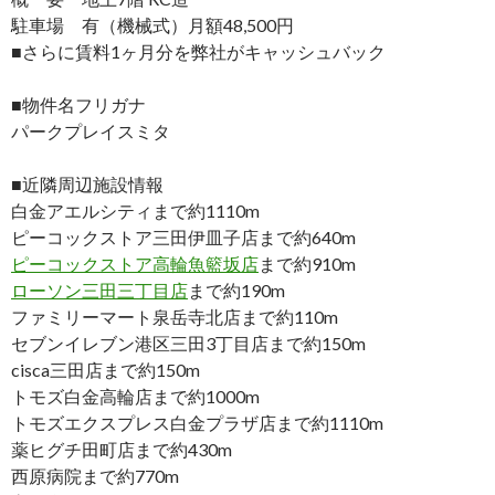
駐車場 有（機械式）月額48,500円
■さらに賃料1ヶ月分を弊社がキャッシュバック
■物件名フリガナ
パークプレイスミタ
■近隣周辺施設情報
白金アエルシティまで約1110m
ピーコックストア三田伊皿子店まで約640m
ピーコックストア高輪魚籃坂店
まで約910m
ローソン三田三丁目店
まで約190m
ファミリーマート泉岳寺北店まで約110m
セブンイレブン港区三田3丁目店まで約150m
cisca三田店まで約150m
トモズ白金高輪店まで約1000m
トモズエクスプレス白金プラザ店まで約1110m
薬ヒグチ田町店まで約430m
西原病院まで約770m