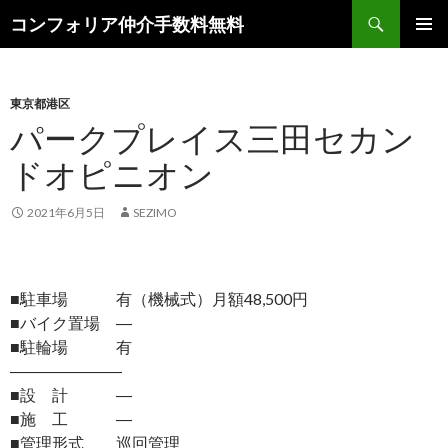
検
コンフォリア仲介手数料無料
索
コ
メインメ
ン
ニュー
テ
ン
東京都港区
ツ
パークプレイス三田セカン
へ
ドオピニオン
ス
キ
ッ
2021年6月5日
SEZIMO
プ
■駐車場 有（機械式）月額48,500円
■バイク置場 ―
■駐輪場 有
―――――――
■設 計 ―
■施 工 ―
■管理形式 巡回管理