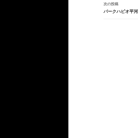
ナ
次の投稿
ビ
パークハビオ平河
ゲ
ー
シ
ョ
ン