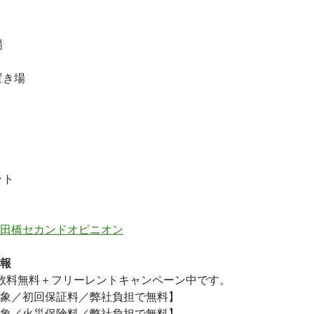
場
置き場
ット
田橋セカンドオピニオン
報
数料無料
＋
フリーレント
キャンペーン中です。
象／初回保証料／弊社負担で無料】
象／火災保険料／弊社負担で無料】