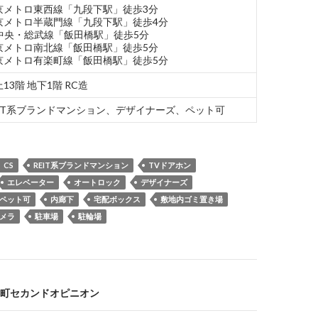
京メトロ東西線「九段下駅」徒歩3分
京メトロ半蔵門線「九段下駅」徒歩4分
R中央・総武線「飯田橋駅」徒歩5分
京メトロ南北線「飯田橋駅」徒歩5分
京メトロ有楽町線「飯田橋駅」徒歩5分
13階 地下1階 RC造
EIT系ブランドマンション、デザイナーズ、ペット可
CS
REIT系ブランドマンション
TVドアホン
エレベーター
オートロック
デザイナーズ
ペット可
内廊下
宅配ボックス
敷地内ゴミ置き場
メラ
駐車場
駐輪場
町セカンドオピニオン