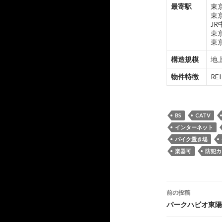
最寄駅
東
東
J
東
東
構造規模
地上
物件特徴
R
BS
CATV
インターネット
バイク置き場
楽器可
防犯カ
投
前の投稿
稿
パークハビオ東陽