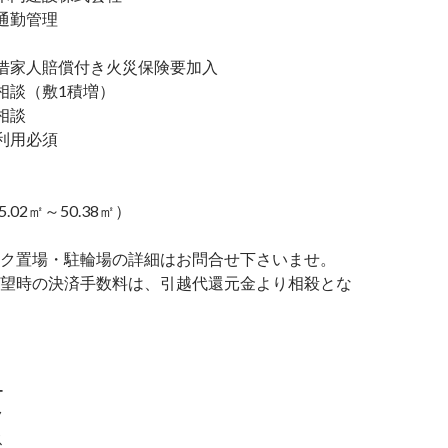
通勤管理
家人賠償付き火災保険要加入
談（敷1積増）
相談
利用必須
5.02㎡～50.38㎡）
ク置場・駐輪場の詳細はお問合せ下さいませ。
望時の決済手数料は、引越代還元金より相殺とな
ー
ク
ス