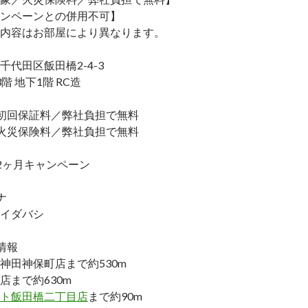
ンペーンとの併用不可】
内容はお部屋により異なります。
代田区飯田橋2-4-3
階 地下1階 RC造
初回保証料／弊社負担で無料
火災保険料／弊社負担で無料
2ヶ月キャンペーン
ナ
イダバシ
情報
神田神保町店まで約530m
店まで約630m
ト飯田橋二丁目店
まで約90m