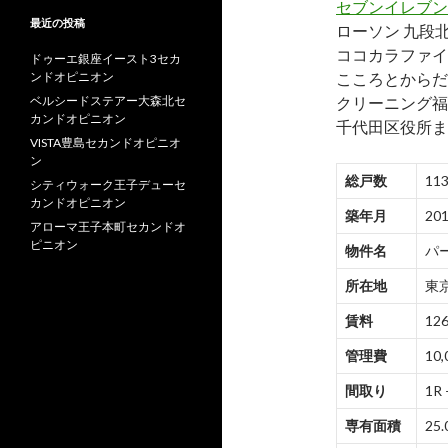
セブンイレブン
最近の投稿
ローソン 九段
ココカラファイ
ドゥーエ銀座イースト3セカ
ンドオピニオン
こころとからだ
ベルシードステアー大森北セ
クリーニング福
カンドオピニオン
千代田区役所ま
VISTA豊島セカンドオピニオ
ン
総戸数
11
シティウォーク王子デューセ
カンドオピニオン
築年月
20
アローマ王子本町セカンドオ
ピニオン
物件名
パ
所在地
東
賃料
126
管理費
10,
間取り
1R 
専有面積
25.