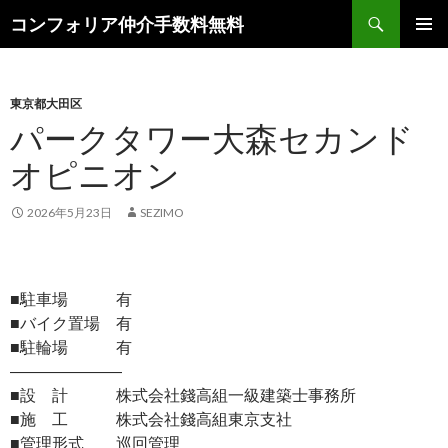
検
コンフォリア仲介手数料無料
索
コ
メインメ
ン
ニュー
テ
ン
東京都大田区
ツ
パークタワー大森セカンド
へ
オピニオン
ス
キ
ッ
2026年5月23日
SEZIMO
プ
■駐車場 有
■バイク置場 有
■駐輪場 有
―――――――
■設 計 株式会社錢高組一級建築士事務所
■施 工 株式会社錢高組東京支社
■管理形式 巡回管理