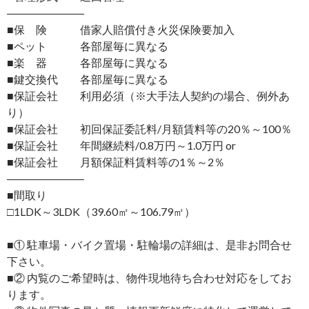
―――――――
■保 険 借家人賠償付き火災保険要加入
■ペット 各部屋毎に異なる
■楽 器 各部屋毎に異なる
■鍵交換代 各部屋毎に異なる
■保証会社 利用必須（※大手法人契約の場合、例外あ
り）
■保証会社 初回保証委託料/月額賃料等の20％～100％
■保証会社 年間継続料/0.8万円～1.0万円 or
■保証会社 月額保証料賃料等の1％～2％
―――――――
■間取り
□1LDK～3LDK（39.60㎡～106.79㎡）
■① 駐車場・バイク置場・駐輪場の詳細は、是非お問合せ
下さい。
■② 内覧のご希望時は、物件現地待ち合わせ対応をしてお
ります。