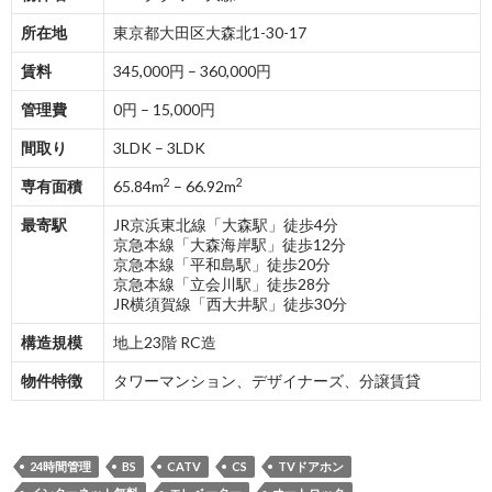
所在地
東京都大田区大森北1-30-17
賃料
345,000円 – 360,000円
管理費
0円 – 15,000円
間取り
3LDK – 3LDK
2
2
専有面積
65.84m
– 66.92m
最寄駅
JR京浜東北線「大森駅」徒歩4分
京急本線「大森海岸駅」徒歩12分
京急本線「平和島駅」徒歩20分
京急本線「立会川駅」徒歩28分
JR横須賀線「西大井駅」徒歩30分
構造規模
地上23階 RC造
物件特徴
タワーマンション、デザイナーズ、分譲賃貸
24時間管理
BS
CATV
CS
TVドアホン