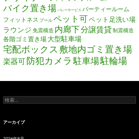
バイク置き場
パーティールーム
バレーサービス
ペット可
ペット足洗い場
フィットネス
プール
内廊下
分譲賃貸
ラウンジ
免震構造
制震構造
大型駐車場
各階ゴミ置き場
宅配ボックス
敷地内ゴミ置き場
防犯カメラ
駐輪場
駐車場
楽器可
検
索:
アーカイブ
2026年8月