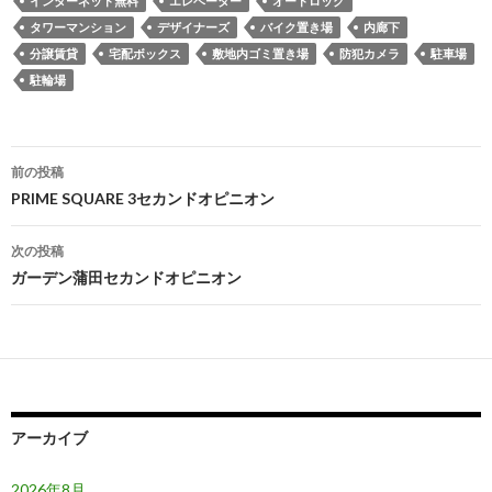
インターネット無料
エレベーター
オートロック
タワーマンション
デザイナーズ
バイク置き場
内廊下
分譲賃貸
宅配ボックス
敷地内ゴミ置き場
防犯カメラ
駐車場
駐輪場
投
前の投稿
稿
PRIME SQUARE 3セカンドオピニオン
ナ
次の投稿
ビ
ガーデン蒲田セカンドオピニオン
ゲ
ー
シ
ョ
アーカイブ
ン
2026年8月