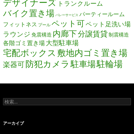
デザイナーズ
トランクルーム
バイク置き場
パーティールーム
バレーサービス
ペット可
ペット足洗い場
フィットネス
プール
内廊下
分譲賃貸
ラウンジ
免震構造
制震構造
大型駐車場
各階ゴミ置き場
宅配ボックス
敷地内ゴミ置き場
防犯カメラ
駐輪場
駐車場
楽器可
検
索:
アーカイブ