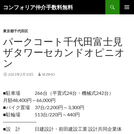
検
コンフォリア仲介手数料無料
索
コ
メインメ
ン
ニュー
テ
ン
東京都千代田区
ツ
パークコート千代田富士見
へ
ザタワーセカンドオピニオ
ス
キ
ン
ッ
プ
2021年2月10日
SEZIMO
■駐車場 266台（平置式24台・機械式242台）
月額48,400円～66,000円
■バイク置場 37台/2,200円～3,300円
■駐輪場 513台/220円～440円
―――――――
■設 計 日建設計・前田建設工業 設計共同企業体