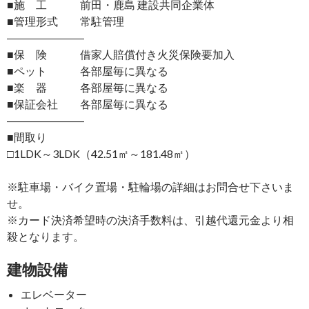
■施 工 前田・鹿島 建設共同企業体
■管理形式 常駐管理
―――――――
■保 険 借家人賠償付き火災保険要加入
■ペット 各部屋毎に異なる
■楽 器 各部屋毎に異なる
■保証会社 各部屋毎に異なる
―――――――
■間取り
□1LDK～3LDK（42.51㎡～181.48㎡）
※駐車場・バイク置場・駐輪場の詳細はお問合せ下さいま
せ。
※カード決済希望時の決済手数料は、引越代還元金より相
殺となります。
建物設備
エレベーター