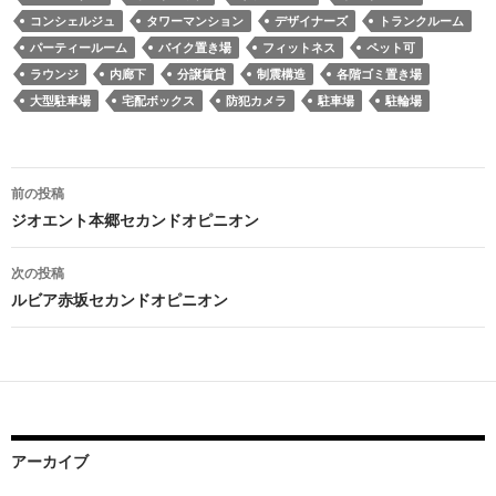
コンシェルジュ
タワーマンション
デザイナーズ
トランクルーム
パーティールーム
バイク置き場
フィットネス
ペット可
ラウンジ
内廊下
分譲賃貸
制震構造
各階ゴミ置き場
大型駐車場
宅配ボックス
防犯カメラ
駐車場
駐輪場
投
前の投稿
稿
ジオエント本郷セカンドオピニオン
ナ
次の投稿
ビ
ルビア赤坂セカンドオピニオン
ゲ
ー
シ
ョ
アーカイブ
ン