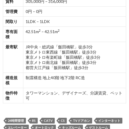
賃料
305,000円 – 316,000円
管理費
0円 – 0円
間取り
1LDK – 1LDK
2
2
専有面
42.51m
– 42.51m
積
最寄駅
JR中央・総武線「飯田橋駅」徒歩3分
東京メトロ東西線「飯田橋駅」徒歩3分
東京メトロ有楽町線「飯田橋駅」徒歩3分
東京メトロ南北線「飯田橋駅」徒歩3分
都営大江戸線「飯田橋駅」徒歩3分
構造規
制震構造 地上40階 地下2階 RC造
模
物件特
タワーマンション、デザイナーズ、分譲賃貸、ペット
徴
可
24時間管理
BS
CATV
CS
TVドアホン
インターネット
エレベーター
オートロック
キッズルーム
ゲストルーム