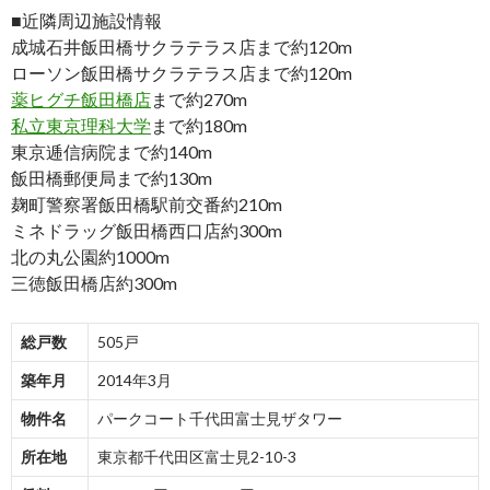
■近隣周辺施設情報
成城石井飯田橋サクラテラス店まで約120m
ローソン飯田橋サクラテラス店まで約120m
薬ヒグチ飯田橋店
まで約270m
私立東京理科大学
まで約180m
東京逓信病院まで約140m
飯田橋郵便局まで約130m
麹町警察署飯田橋駅前交番約210m
ミネドラッグ飯田橋西口店約300m
北の丸公園約1000m
三徳飯田橋店約300m
総戸数
505戸
築年月
2014年3月
物件名
パークコート千代田富士見ザタワー
所在地
東京都千代田区富士見2-10-3