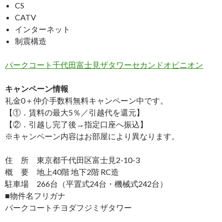
CS
CATV
インターネット
制震構造
パークコート千代田富士見ザタワーセカンドオピニオン
キャンペーン情報
礼金0
＋
仲介手数料無料
キャンペーン中です。
【①．賃料の最大5％／引越代を還元】
【②．引越し完了後→指定口座へ振込】
※キャンペーン内容はお部屋により異なります。
住 所 東京都千代田区富士見2-10-3
概 要 地上40階 地下2階 RC造
駐車場 266台（平置式24台・機械式242台）
■物件名フリガナ
パークコートチヨダフジミザタワー