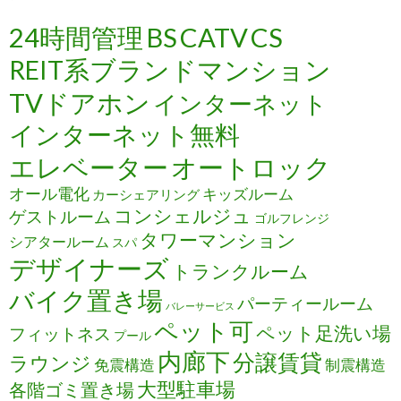
24時間管理
BS
CATV
CS
REIT系ブランドマンション
TVドアホン
インターネット
インターネット無料
エレベーター
オートロック
オール電化
キッズルーム
カーシェアリング
コンシェルジュ
ゲストルーム
ゴルフレンジ
タワーマンション
シアタールーム
スパ
デザイナーズ
トランクルーム
バイク置き場
パーティールーム
バレーサービス
ペット可
ペット足洗い場
フィットネス
プール
内廊下
分譲賃貸
ラウンジ
免震構造
制震構造
大型駐車場
各階ゴミ置き場