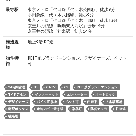
最寄駅
東京メトロ千代田線「代々木公園駅」徒歩9分
小田急線「代々木八幡駅」徒歩9分
東京メトロ千代田線「代々木上原駅」徒歩13分
京王井の頭線「駒場東大前駅」徒歩14分
京王井の頭線「神泉駅」徒歩14分
構造規
地上9階 RC造
模
物件特
REIT系ブランドマンション、デザイナーズ、ペット
徴
可
24時間管理
BS
CATV
CS
REIT系ブランドマンション
TVドアホン
インターネット
エレベーター
オートロック
デザイナーズ
バイク置き場
ペット可
内廊下
大型駐車場
宅配ボックス
敷地内ゴミ置き場
楽器可
防犯カメラ
駐車場
駐輪場