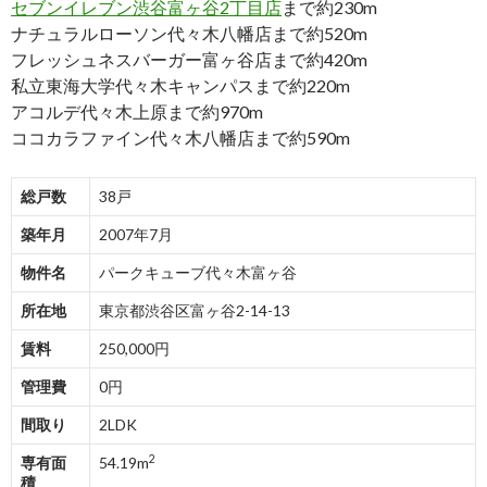
セブンイレブン渋谷富ヶ谷2丁目店
まで約230m
ナチュラルローソン代々木八幡店まで約520m
フレッシュネスバーガー富ヶ谷店まで約420m
私立東海大学代々木キャンパスまで約220m
アコルデ代々木上原まで約970m
ココカラファイン代々木八幡店まで約590m
総戸数
38戸
築年月
2007年7月
物件名
パークキューブ代々木富ヶ谷
所在地
東京都渋谷区富ヶ谷2-14-13
賃料
250,000円
管理費
0円
間取り
2LDK
2
専有面
54.19m
積