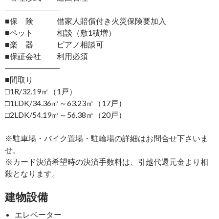
―――――――
■保 険 借家人賠償付き火災保険要加入
■ペット 相談（敷1積増）
■楽 器 ピアノ相談可
■保証会社 利用必須
―――――――
■間取り
□1R/32.19㎡（1戸）
□1LDK/34.36㎡～63.23㎡（17戸）
□2LDK/54.19㎡～56.38㎡（20戸）
※駐車場・バイク置場・駐輪場の詳細はお問合せ下さいま
せ。
※カード決済希望時の決済手数料は、引越代還元金より相
殺となります。
建物設備
エレベーター