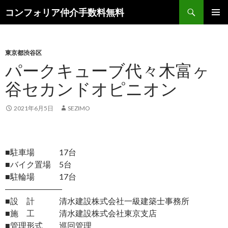
検
コンフォリア仲介手数料無料
索
コ
メインメ
ン
ニュー
テ
ン
東京都渋谷区
ツ
パークキューブ代々木富ヶ
へ
谷セカンドオピニオン
ス
キ
ッ
2021年6月5日
SEZIMO
プ
■駐車場 17台
■バイク置場 5台
■駐輪場 17台
―――――――
■設 計 清水建設株式会社一級建築士事務所
■施 工 清水建設株式会社東京支店
■管理形式 巡回管理