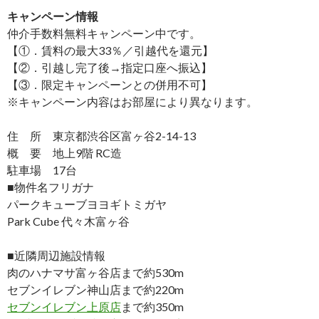
キャンペーン情報
仲介手数料無料
キャンペーン中です。
【①．賃料の最大33％／引越代を還元】
【②．引越し完了後→指定口座へ振込】
【③．限定キャンペーンとの併用不可】
※キャンペーン内容はお部屋により異なります。
住 所 東京都渋谷区富ヶ谷2-14-13
概 要 地上9階 RC造
駐車場 17台
■物件名フリガナ
パークキューブヨヨギトミガヤ
Park Cube 代々木富ヶ谷
■近隣周辺施設情報
肉のハナマサ富ヶ谷店まで約530m
セブンイレブン神山店まで約220m
セブンイレブン上原店
まで約350m