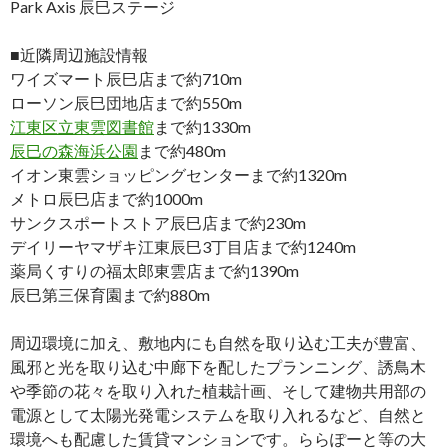
Park Axis 辰巳ステージ
■近隣周辺施設情報
ワイズマート辰巳店まで約710m
ローソン辰巳団地店まで約550m
江東区立東雲図書館
まで約1330m
辰巳の森海浜公園
まで約480m
イオン東雲ショッピングセンターまで約1320m
メトロ辰巳店まで約1000m
サンクスポートストア辰巳店まで約230m
デイリーヤマザキ江東辰巳3丁目店まで約1240m
薬局くすりの福太郎東雲店まで約1390m
辰巳第三保育園まで約880m
周辺環境に加え、敷地内にも自然を取り込む工夫が豊富、
風邪と光を取り込む中廊下を配したプランニング、誘鳥木
や季節の花々を取り入れた植栽計画、そして建物共用部の
電源として太陽光発電システムを取り入れるなど、自然と
環境へも配慮した賃貸マンションです。ららぽーと等の大