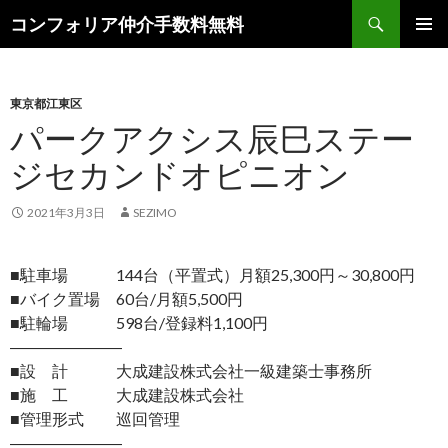
検
コンフォリア仲介手数料無料
索
コ
メインメ
ン
ニュー
テ
ン
東京都江東区
ツ
パークアクシス辰巳ステー
へ
ジセカンドオピニオン
ス
キ
ッ
2021年3月3日
SEZIMO
プ
■駐車場 144台（平置式）月額25,300円～30,800円
■バイク置場 60台/月額5,500円
■駐輪場 598台/登録料1,100円
―――――――
■設 計 大成建設株式会社一級建築士事務所
■施 工 大成建設株式会社
■管理形式 巡回管理
―――――――