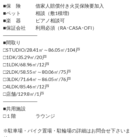
■保 険 借家人賠償付き火災保険要加入
■ペット 相談（敷1積増)
■楽 器 ピアノ相談可
■保証会社 利用必須（RA･CASA･OFI）
―――――――
■間取り
□STUDIO/28.41㎡～86.05㎡/104戸
□1DK/35.29㎡/20戸
□1LDK/68.96㎡/12戸
□2LDK/58.55㎡～80.06㎡/75戸
□3LDK/71.64㎡～86.05㎡/76戸
□4LDK/85.46㎡/12戸
□店舗/129.8㎡/1戸
―――――――
■共用施設
□１階 ラウンジ
※駐車場・バイク置場・駐輪場の詳細はお問合せ下さいま