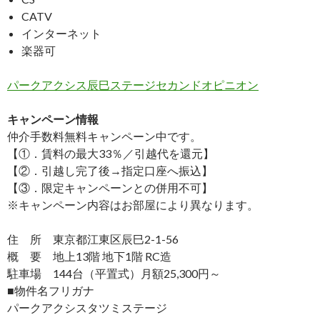
CATV
インターネット
楽器可
パークアクシス辰巳ステージセカンドオピニオン
キャンペーン情報
仲介手数料無料
キャンペーン中です。
【①．賃料の最大33％／引越代を還元】
【②．引越し完了後→指定口座へ振込】
【③．限定キャンペーンとの併用不可】
※キャンペーン内容はお部屋により異なります。
住 所 東京都江東区辰巳2-1-56
概 要 地上13階 地下1階 RC造
駐車場 144台（平置式）月額25,300円～
■物件名フリガナ
パークアクシスタツミステージ