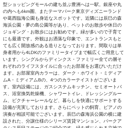
型ショッピングモールの建ち並ぶ豊洲へは一駅。銀座や丸
の内へも6km圏、またテーマパーク東京ディズニーランド
や葛西臨海公園も身近なスポットです。近隣には辰巳の森
海浜公園・夢の島公園等があり、ペットのお散歩や休日の
ジョギング・お散歩にはお勧めです。緑が多いので子育て
にも最適です。外観はお洒落な印象で、エントランスもと
ても広く開放感のある造りとなっております。間取りは単
身者用から4LDKのファミリータイプまで幅広くご用意して
います。シングルからディンクス・ファミリー全ての層そ
れぞれのライフスタイルに合ったお部屋をお選びいただけ
ます。お部屋室内カラーは、ダーク・ホワイト・ミディア
ムA・ミディアムBの、4つのカラーテイストがございま
す。室内設備には、ガスシステムキッチン、セミオートバ
ス、浴室換気乾燥機、シャワートイレ、ドレッシングルー
ム、ピクチャーレールなど、暮らしを快適にサポートする
設備が充実しております。さらにペットの飼育、ピアノの
演奏が相談可能でございます。辰巳の森海浜公園の横に建
設された、分譲仕様のシリーズ賃貸マンション、パークア
クシス辰巳ステージのご紹介です。緑を感じられる立地で