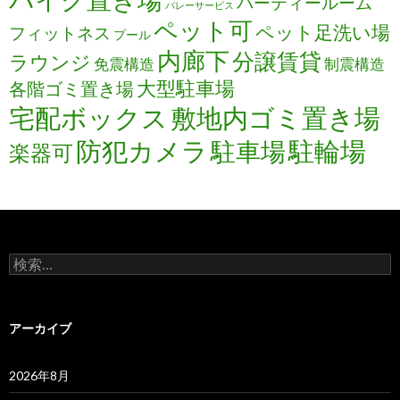
パーティールーム
バレーサービス
ペット可
ペット足洗い場
フィットネス
プール
内廊下
分譲賃貸
ラウンジ
免震構造
制震構造
大型駐車場
各階ゴミ置き場
宅配ボックス
敷地内ゴミ置き場
防犯カメラ
駐輪場
駐車場
楽器可
検
索:
アーカイブ
2026年8月