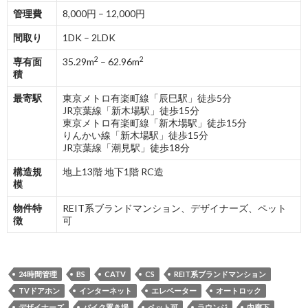
管理費
8,000円 – 12,000円
間取り
1DK – 2LDK
2
2
専有面
35.29m
– 62.96m
積
最寄駅
東京メトロ有楽町線「辰巳駅」徒歩5分
JR京葉線「新木場駅」徒歩15分
東京メトロ有楽町線「新木場駅」徒歩15分
りんかい線「新木場駅」徒歩15分
JR京葉線「潮見駅」徒歩18分
構造規
地上13階 地下1階 RC造
模
物件特
REIT系ブランドマンション、デザイナーズ、ペット
徴
可
24時間管理
BS
CATV
CS
REIT系ブランドマンション
TVドアホン
インターネット
エレベーター
オートロック
デザイナーズ
バイク置き場
ペット可
ラウンジ
内廊下