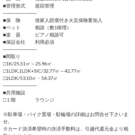
■管理形式 巡回管理
―――――――
■保 険 借家人賠償付き火災保険要加入
■ペット 相談（敷1積増）
■楽 器 ピアノ相談可
■保証会社 利用必須
―――――――
■間取り
□1K/25.51㎡～25.96㎡
□1LDK,1LDK+SIC/32.77㎡～42.77㎡
□2LDK/53.10㎡・54.37㎡
―――――――
■共用施設
□１階 ラウンジ
※駐車場・バイク置場・駐輪場の詳細はお問合せ下さいま
せ。
※カード決済希望時の決済手数料は、引越代還元金より相