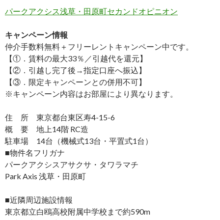
パークアクシス浅草・田原町セカンドオピニオン
キャンペーン情報
仲介手数料無料
＋
フリーレント
キャンペーン中です。
【①．賃料の最大33％／引越代を還元】
【②．引越し完了後→指定口座へ振込】
【③．限定キャンペーンとの併用不可】
※キャンペーン内容はお部屋により異なります。
住 所 東京都台東区寿4-15-6
概 要 地上14階 RC造
駐車場 14台（機械式13台・平置式1台）
■物件名フリガナ
パークアクシスアサクサ・タワラマチ
Park Axis 浅草・田原町
■近隣周辺施設情報
東京都立白鴎高校附属中学校まで約590m