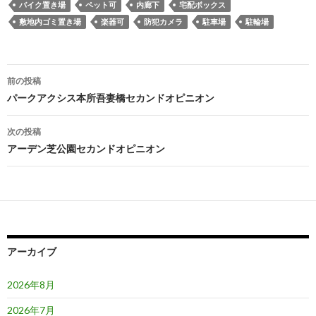
バイク置き場
ペット可
内廊下
宅配ボックス
敷地内ゴミ置き場
楽器可
防犯カメラ
駐車場
駐輪場
投
前の投稿
稿
パークアクシス本所吾妻橋セカンドオピニオン
ナ
次の投稿
ビ
アーデン芝公園セカンドオピニオン
ゲ
ー
シ
ョ
アーカイブ
ン
2026年8月
2026年7月