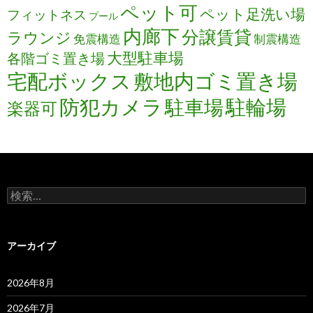
ペット可
ペット足洗い場
フィットネス
プール
内廊下
分譲賃貸
ラウンジ
免震構造
制震構造
大型駐車場
各階ゴミ置き場
宅配ボックス
敷地内ゴミ置き場
防犯カメラ
駐輪場
駐車場
楽器可
検
索:
アーカイブ
2026年8月
2026年7月