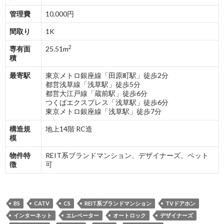
管理費
10,000円
間取り
1K
2
専有面
25.51m
積
最寄駅
東京メトロ銀座線「田原町駅」徒歩2分
都営浅草線「浅草駅」徒歩5分
都営大江戸線「蔵前駅」徒歩6分
つくばエクスプレス「浅草駅」徒歩6分
東京メトロ銀座線「浅草駅」徒歩7分
構造規
地上14階 RC造
模
物件特
REIT系ブランドマンション、デザイナーズ、ペット
徴
可
BS
CATV
CS
REIT系ブランドマンション
TVドアホン
インターネット
エレベーター
オートロック
デザイナーズ