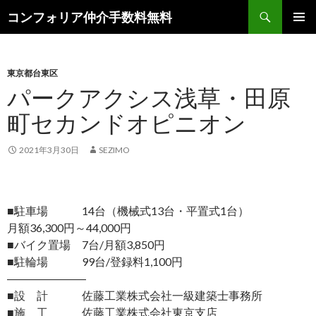
検
コンフォリア仲介手数料無料
索
コ
メインメ
ン
ニュー
テ
ン
東京都台東区
ツ
パークアクシス浅草・田原
へ
町セカンドオピニオン
ス
キ
ッ
2021年3月30日
SEZIMO
プ
■駐車場 14台（機械式13台・平置式1台）
月額36,300円～44,000円
■バイク置場 7台/月額3,850円
■駐輪場 99台/登録料1,100円
―――――――
■設 計 佐藤工業株式会社一級建築士事務所
■施 工 佐藤工業株式会社東京支店