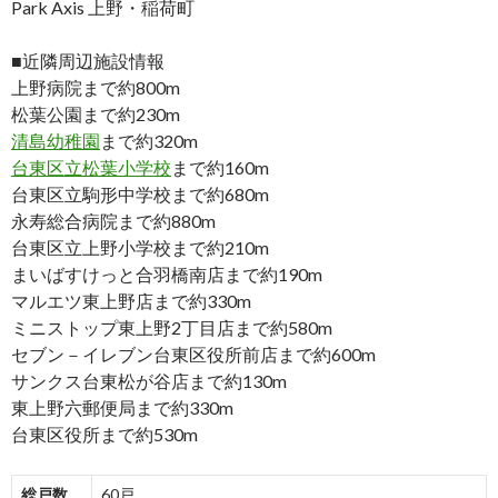
Park Axis 上野・稲荷町
■近隣周辺施設情報
上野病院まで約800m
松葉公園まで約230m
清島幼稚園
まで約320m
台東区立松葉小学校
まで約160m
台東区立駒形中学校まで約680m
永寿総合病院まで約880m
台東区立上野小学校まで約210m
まいばすけっと合羽橋南店まで約190m
マルエツ東上野店まで約330m
ミニストップ東上野2丁目店まで約580m
セブン－イレブン台東区役所前店まで約600m
サンクス台東松が谷店まで約130m
東上野六郵便局まで約330m
台東区役所まで約530m
総戸数
60戸