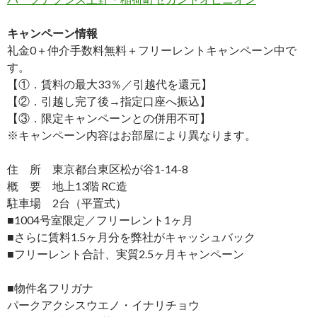
キャンペーン情報
礼金0
＋
仲介手数料無料
＋
フリーレント
キャンペーン中で
す。
【①．賃料の最大33％／引越代を還元】
【②．引越し完了後→指定口座へ振込】
【③．限定キャンペーンとの併用不可】
※キャンペーン内容はお部屋により異なります。
住 所 東京都台東区松が谷1-14-8
概 要 地上13階 RC造
駐車場 2台（平置式）
■1004号室限定／フリーレント1ヶ月
■さらに賃料1.5ヶ月分を弊社がキャッシュバック
■フリーレント合計、実質2.5ヶ月キャンペーン
■物件名フリガナ
パークアクシスウエノ・イナリチョウ