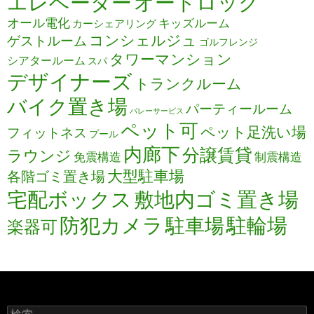
エレベーター
オートロック
オール電化
キッズルーム
カーシェアリング
コンシェルジュ
ゲストルーム
ゴルフレンジ
タワーマンション
シアタールーム
スパ
デザイナーズ
トランクルーム
バイク置き場
パーティールーム
バレーサービス
ペット可
ペット足洗い場
フィットネス
プール
内廊下
分譲賃貸
ラウンジ
免震構造
制震構造
大型駐車場
各階ゴミ置き場
宅配ボックス
敷地内ゴミ置き場
防犯カメラ
駐輪場
駐車場
楽器可
検