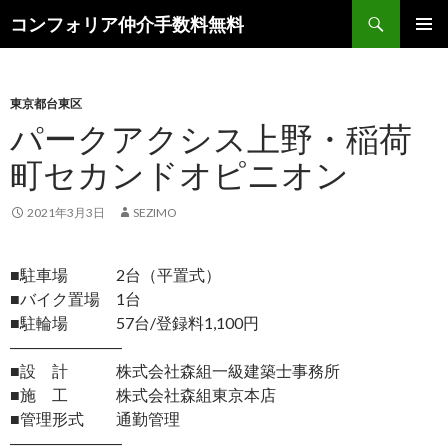
検
コンフォリア仲介手数料無料
索
コ
メインメ
ン
ニュー
テ
ン
東京都台東区
ツ
パークアクシス上野・稲荷
へ
町セカンドオピニオン
ス
キ
ッ
2021年3月3日
SEZIMO
プ
■駐車場 2台（平置式）
■バイク置場 1台
■駐輪場 57台/登録料1,100円
―――――――
■設 計 株式会社森組一級建築士事務所
■施 工 株式会社森組東京本店
■管理形式 通勤管理
―――――――