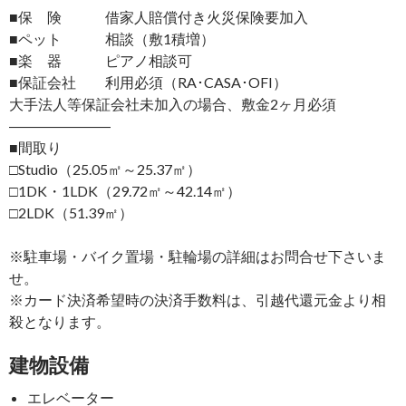
■保 険 借家人賠償付き火災保険要加入
■ペット 相談（敷1積増）
■楽 器 ピアノ相談可
■保証会社 利用必須（RA･CASA･OFI）
大手法人等保証会社未加入の場合、敷金2ヶ月必須
―――――――
■間取り
□Studio（25.05㎡～25.37㎡）
□1DK・1LDK（29.72㎡～42.14㎡）
□2LDK（51.39㎡）
※駐車場・バイク置場・駐輪場の詳細はお問合せ下さいま
せ。
※カード決済希望時の決済手数料は、引越代還元金より相
殺となります。
建物設備
エレベーター