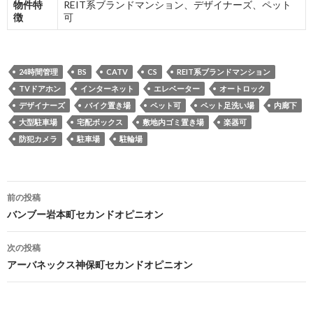
物件特
REIT系ブランドマンション、デザイナーズ、ペット
徴
可
24時間管理
BS
CATV
CS
REIT系ブランドマンション
TVドアホン
インターネット
エレベーター
オートロック
デザイナーズ
バイク置き場
ペット可
ペット足洗い場
内廊下
大型駐車場
宅配ボックス
敷地内ゴミ置き場
楽器可
防犯カメラ
駐車場
駐輪場
投
前の投稿
稿
バンブー岩本町セカンドオピニオン
ナ
次の投稿
ビ
アーバネックス神保町セカンドオピニオン
ゲ