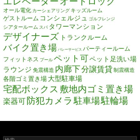
エレベーター
オートロック
オール電化
キッズルーム
カーシェアリング
コンシェルジュ
ゲストルーム
ゴルフレンジ
タワーマンション
シアタールーム
スパ
デザイナーズ
トランクルーム
バイク置き場
パーティールーム
バレーサービス
ペット可
ペット足洗い場
フィットネス
プール
内廊下
分譲賃貸
ラウンジ
免震構造
制震構造
大型駐車場
各階ゴミ置き場
宅配ボックス
敷地内ゴミ置き場
防犯カメラ
駐輪場
駐車場
楽器可
検