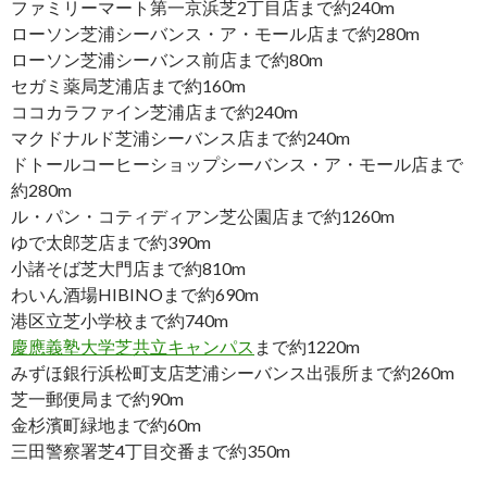
ファミリーマート第一京浜芝2丁目店まで約240m
ローソン芝浦シーバンス・ア・モール店まで約280m
ローソン芝浦シーバンス前店まで約80m
セガミ薬局芝浦店まで約160m
ココカラファイン芝浦店まで約240m
マクドナルド芝浦シーバンス店まで約240m
ドトールコーヒーショップシーバンス・ア・モール店まで
約280m
ル・パン・コティディアン芝公園店まで約1260m
ゆで太郎芝店まで約390m
小諸そば芝大門店まで約810m
わいん酒場HIBINOまで約690m
港区立芝小学校まで約740m
慶應義塾大学芝共立キャンパス
まで約1220m
みずほ銀行浜松町支店芝浦シーバンス出張所まで約260m
芝一郵便局まで約90m
金杉濱町緑地まで約60m
三田警察署芝4丁目交番まで約350m