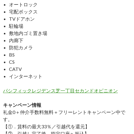
オートロック
宅配ボックス
TVドアホン
駐輪場
敷地内ゴミ置き場
内廊下
防犯カメラ
BS
CS
CATV
インターネット
パシフィックレジデンス芝一丁目セカンドオピニオン
キャンペーン情報
礼金0
＋
仲介手数料無料
＋
フリーレント
キャンペーン中で
す。
【①．賃料の最大33％／引越代を還元】
【②．引越し完了後→指定口座へ振込】