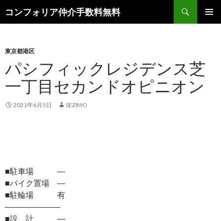
検
コンフォリア仲介手数料無料
索
コ
メインメ
ン
ニュー
テ
ン
東京都港区
ツ
パシフィックレジデンス芝
へ
一丁目セカンドオピニオン
ス
キ
ッ
2021年6月5日
SEZIMO
プ
■駐車場 ―
■バイク置場 ―
■駐輪場 有
―――――――
■設 計 ―