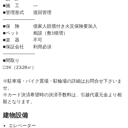
■施 工 ―
■管理形式 巡回管理
―――――――
■保 険 借家人賠償付き火災保険要加入
■ペット 相談（敷1積増）
■楽 器 不可
■保証会社 利用必須
―――――――
■間取り
□1K（23.28㎡）
※駐車場・バイク置場・駐輪場の詳細はお問合せ下さいま
せ。
※カード決済希望時の決済手数料は、引越代還元金より相
殺となります。
建物設備
エレベーター