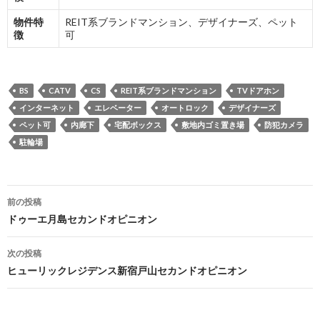
物件特
REIT系ブランドマンション、デザイナーズ、ペット
徴
可
BS
CATV
CS
REIT系ブランドマンション
TVドアホン
インターネット
エレベーター
オートロック
デザイナーズ
ペット可
内廊下
宅配ボックス
敷地内ゴミ置き場
防犯カメラ
駐輪場
投
前の投稿
稿
ドゥーエ月島セカンドオピニオン
ナ
次の投稿
ビ
ヒューリックレジデンス新宿戸山セカンドオピニオン
ゲ