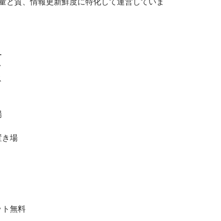
の量と質、情報更新鮮度に特化して運営していま
ー
ク
ス
場
置き場
ット無料