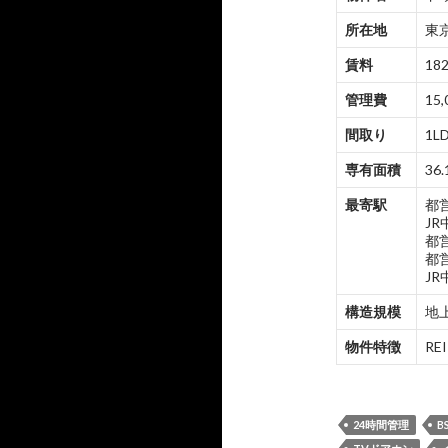
所在地
東京
賃料
182
管理費
15,
間取り
1LD
専有面積
36.
最寄駅
都
J
都
都
J
構造規模
地上
物件特徴
R
24時間管理
B