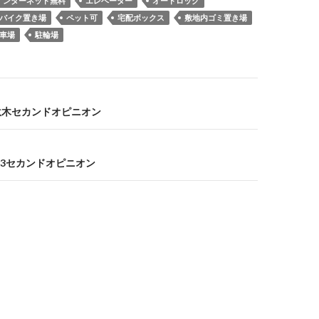
インターネット無料
エレベーター
オートロック
バイク置き場
ペット可
宅配ボックス
敷地内ゴミ置き場
車場
駐輪場
千駄木セカンドオピニオン
3セカンドオピニオン