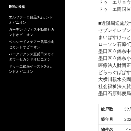
ドゥーエリョウ
最近の投稿
ドゥーエ両国Ⅳ
エルファーロ目黒3セカンド
オピニオン
■近隣周辺施設
ガーデンザヴィス不動前セカ
セブンイレブン
ンドオピニオン
まいばすけっと
ベルシードステアー武蔵小山
ローソン石原4
セカンドオピニオン
墨田区立錦糸中
パークアクシス五反田スカイ
墨田区立錦糸小
タワーセカンドオピニオン
医療法人財団正
ドゥーエ銀座イースト3セカ
ンドオピニオン
どらっぐぱぱす
大横川親水公園
社会福祉法人賛
墨田石原郵便局
総戸数
39
築年月
20
物件名
ド