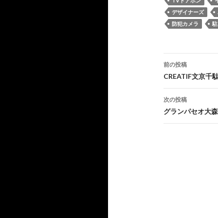
TVドアホン
デザイナーズ
防犯カメラ
駐
投
前の投稿
稿
CREATIF文京
ナ
次の投稿
ビ
グランパセオ大森
ゲ
ー
シ
ョ
ン