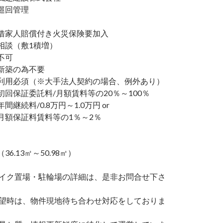
巡回管理
家人賠償付き火災保険要加入
談（敷1積増）
不可
新築の為不要
利用必須（※大手法人契約の場合、例外あり）
回保証委託料/月額賃料等の20％～100％
継続料/0.8万円～1.0万円 or
額保証料賃料等の1％～2％
（36.13㎡～50.98㎡）
バイク置場・駐輪場の詳細は、是非お問合せ下さ
希望時は、物件現地待ち合わせ対応をしておりま