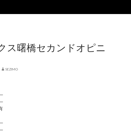
クス曙橋セカンドオピニ
SEZIMO
―
―
有
―
―