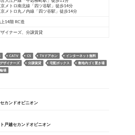
都営大江戸線「牛込柳町駅」徒歩11分
東京メトロ南北線「四ツ谷駅」徒歩14分
東京メトロ丸ノ内線「四ツ谷駅」徒歩14分
上14階 RC造
デザイナーズ、分譲賃貸
S
CATV
CS
TVドアホン
インターネット無料
デザイナーズ
分譲賃貸
宅配ボックス
敷地内ゴミ置き場
輪場
セカンドオピニオン
ト戸越セカンドオピニオン