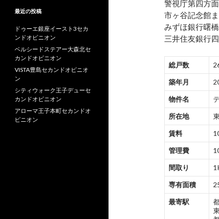
警視庁第四方面
最近の投稿
市ヶ谷記念館ま
みずほ銀行曙橋
ドゥーエ銀座イースト3セカ
ンドオピニオン
三井住友銀行四
ベルシードステアー大森北セ
カンドオピニオン
総戸数
2
VISTA豊島セカンドオピニオ
ン
築年月
2
シティウォーク王子デューセ
物件名
カンドオピニオン
アローマ王子本町セカンドオ
所在地
ピニオン
賃料
1
管理費
1
間取り
1
専有面積
2
最寄駅