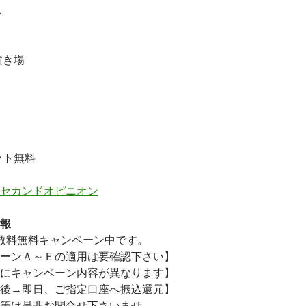
ス
置き場
ット無料
セカンドオピニオン
報
数料無料
キャンペーン中です。
ーンＡ～Ｅの適用は要確認下さい】
にキャンペーン内容が異なります】
後→即日、ご指定口座へ振込還元】
等は是非お問合せ下さいませ。