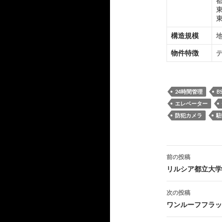
構造規模
地
物件特徴
24時間管理
B
エレベーター
防犯カメラ
駐
投
前の投稿
稿
リルシア都立大学
ナ
次の投稿
ビ
ワンルーフフラッ