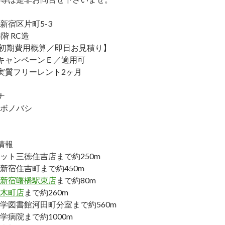
新宿区片町5-3
階 RC造
／初期費用概算／即日お見積り】
キャンペーンＥ／適用可
実質フリーレント2ヶ月
ナ
ボノバシ
情報
ット三徳住吉店まで約250m
新宿住吉町まで約450m
新宿曙橋駅東店
まで約80m
木町店
まで約260m
学図書館河田町分室まで約560m
学病院まで約1000m