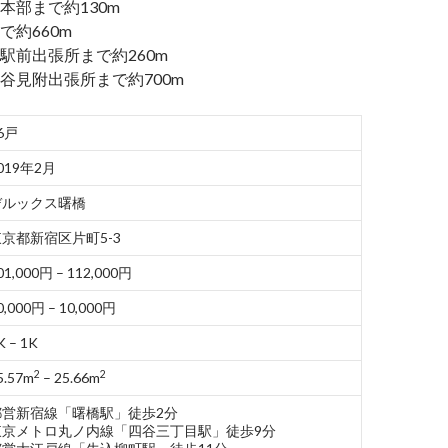
本部まで約130m
で約660m
駅前出張所まで約260m
谷見附出張所まで約700m
6戸
019年2月
デルックス曙橋
東京都新宿区片町5-3
01,000円 – 112,000円
0,000円 – 10,000円
K – 1K
2
2
5.57m
– 25.66m
都営新宿線「曙橋駅」徒歩2分
東京メトロ丸ノ内線「四谷三丁目駅」徒歩9分