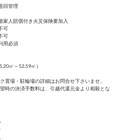
巡回管理
家人賠償付き火災保険要加入
不可
不可
利用必須
5.20㎡～52.59㎡）
ク置場・駐輪場の詳細はお問合せ下さいませ。
望時の決済手数料は、引越代還元金より相殺とな
ー
ク
ス