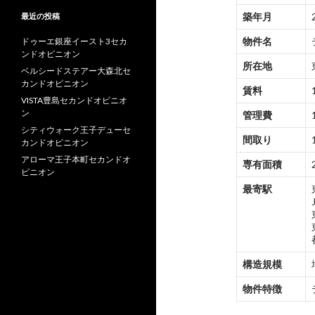
築年月
最近の投稿
物件名
ドゥーエ銀座イースト3セカ
ンドオピニオン
所在地
ベルシードステアー大森北セ
カンドオピニオン
賃料
VISTA豊島セカンドオピニオ
ン
管理費
シティウォーク王子デューセ
間取り
カンドオピニオン
アローマ王子本町セカンドオ
専有面積
ピニオン
最寄駅
構造規模
物件特徴