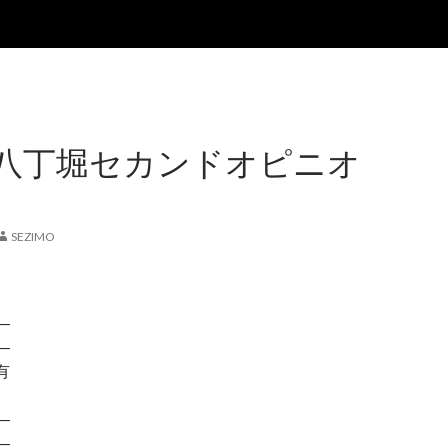
八丁堀セカンドオピニオ
SEZIMO
―
―
有
―
―