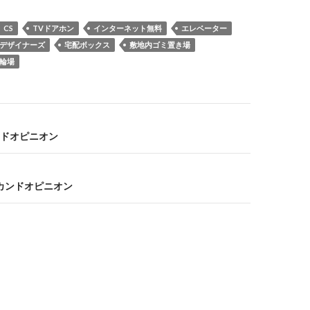
CS
TVドアホン
インターネット無料
エレベーター
デザイナーズ
宅配ボックス
敷地内ゴミ置き場
輪場
ドオピニオン
セカンドオピニオン