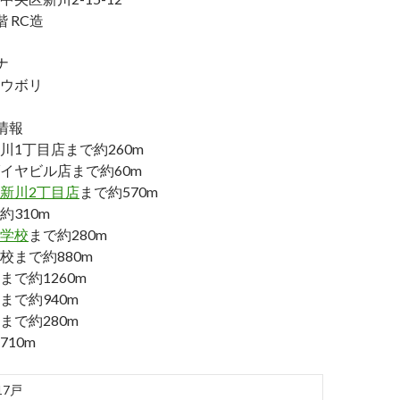
 RC造
ナ
ウボリ
情報
川1丁目店まで約260m
イヤビル店まで約60m
新川2丁目店
まで約570m
310m
学校
まで約280m
校まで約880m
で約1260m
まで約940m
まで約280m
10m
17戸