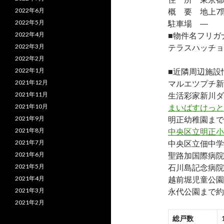
2022年6月
概 要 地上7階
2022年5月
駐車場 ―
2022年4月
■物件名フリガ
2022年3月
テラスハッチョ
2022年2月
2022年1月
■近隣周辺施設
2021年12月
マルエツプチ新
2021年11月
生活彩家新川ダ
2021年10月
まいばすけっと
2021年9月
明正幼稚園まで約
2021年8月
中央区立明正小
2021年7月
中央区立佃中学
2021年6月
聖路加国際病院ま
2021年5月
石川島記念病院
2021年4月
越前堀児童公園
2021年3月
永代公園まで約7
2021年2月
総戸数