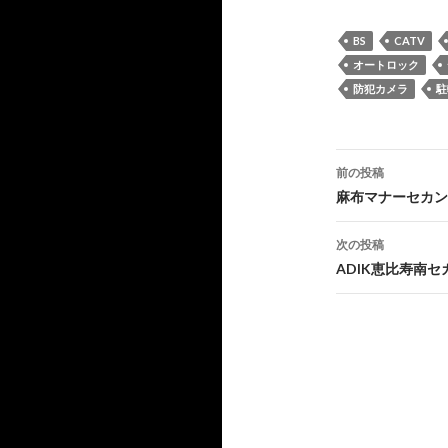
BS
CATV
オートロック
防犯カメラ
駐
投
前の投稿
稿
麻布マナーセカン
ナ
次の投稿
ビ
ADIK恵比寿南
ゲ
ー
シ
ョ
ン