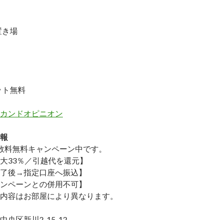
置き場
ット無料
カンドオピニオン
報
数料無料
キャンペーン中です。
大33％／引越代を還元】
了後→指定口座へ振込】
ンペーンとの併用不可】
内容はお部屋により異なります。
央区新川2-15-12