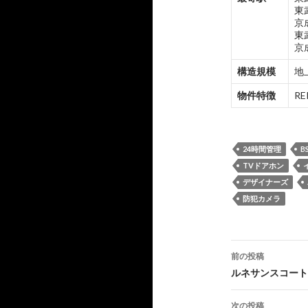
東
京
東
京
構造規模
地
物件特徴
R
24時間管理
B
TVドアホン
デザイナーズ
防犯カメラ
投
前の投稿
稿
ルネサンスコート
ナ
次の投稿