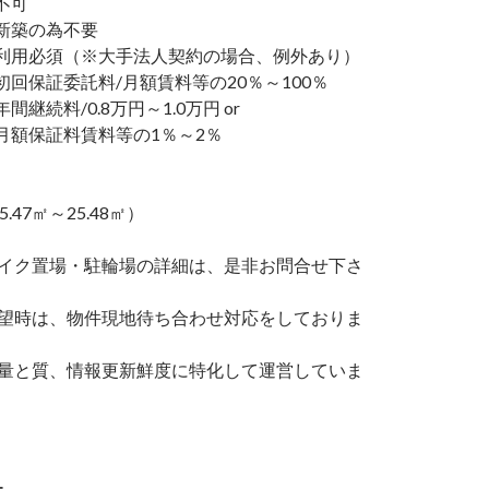
不可
新築の為不要
利用必須（※大手法人契約の場合、例外あり）
回保証委託料/月額賃料等の20％～100％
継続料/0.8万円～1.0万円 or
額保証料賃料等の1％～2％
5.47㎡～25.48㎡）
バイク置場・駐輪場の詳細は、是非お問合せ下さ
希望時は、物件現地待ち合わせ対応をしておりま
の量と質、情報更新鮮度に特化して運営していま
ー