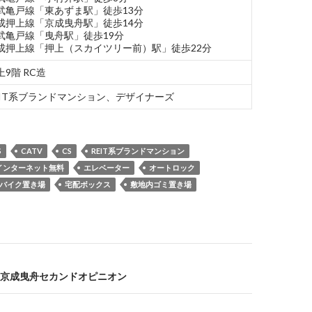
武亀戸線「東あずま駅」徒歩13分
成押上線「京成曳舟駅」徒歩14分
武亀戸線「曳舟駅」徒歩19分
成押上線「押上（スカイツリー前）駅」徒歩22分
上9階 RC造
EIT系ブランドマンション、デザイナーズ
S
CATV
CS
REIT系ブランドマンション
インターネット無料
エレベーター
オートロック
バイク置き場
宅配ボックス
敷地内ゴミ置き場
京成曳舟セカンドオピニオン