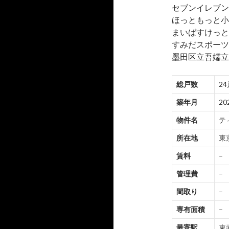
セブンイレブン
ほっともっと小
まいばすけっと
すみだスポーツ
墨田区立吾嬬立
総戸数
24
築年月
20
物件名
テ
所在地
東
賃料
–
管理費
–
間取り
–
専有面積
–
最寄駅
東