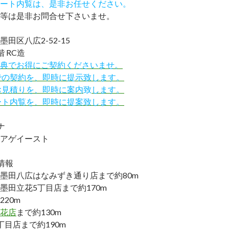
ート内覧は、是非お任せください。
等は是非お問合せ下さいませ。
田区八広2-52-15
 RC造
IND特典でお得にご契約くださいませ。
での契約を、即時に提示致します。
お見積りを、即時に案内
致
します。
ート内覧を、即時に提案致します。
ナ
アゲイースト
情報
墨田八広はなみずき通り店まで約80m
墨田立花5丁目店まで約170m
220m
花店
まで約130m
丁目店まで約190m