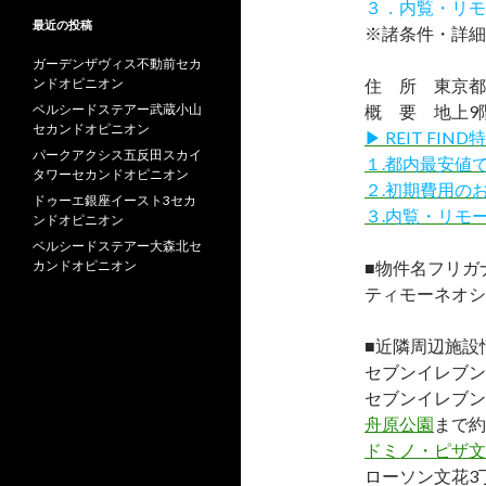
３．内覧・リモ
最近の投稿
※諸条件・詳細
ガーデンザヴィス不動前セカ
ンドオピニオン
住 所 東京都墨
ベルシードステアー武蔵小山
概 要 地上9階
セカンドオピニオン
▶ REIT F
パークアクシス五反田スカイ
１.都内最安値
タワーセカンドオピニオン
２.初期費用の
ドゥーエ銀座イースト3セカ
３.内覧・リモ
ンドオピニオン
ベルシードステアー大森北セ
カンドオピニオン
■物件名フリガ
ティモーネオシ
■近隣周辺施設
セブンイレブン
セブンイレブン
舟原公園
まで約
ドミノ・ピザ文
ローソン文花3