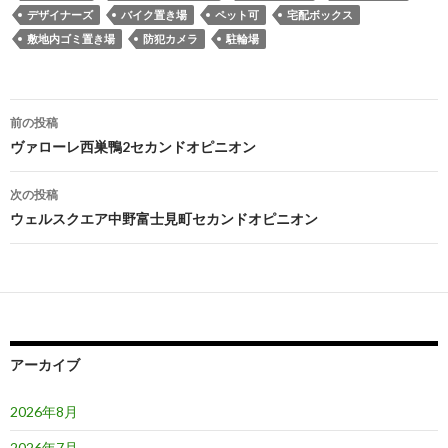
デザイナーズ
バイク置き場
ペット可
宅配ボックス
敷地内ゴミ置き場
防犯カメラ
駐輪場
投
前の投稿
稿
ヴァローレ西巣鴨2セカンドオピニオン
ナ
次の投稿
ビ
ウェルスクエア中野富士見町セカンドオピニオン
ゲ
ー
シ
ョ
アーカイブ
ン
2026年8月
2026年7月