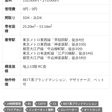
賃料
132,000円 – 273,000円
管理費
0円 – 0円
間取り
1DK – 2LDK
2
2
専有面
25.20m
– 51.16m
積
最寄駅
東京メトロ東西線「早稲田駅」徒歩4分
東京メトロ東西線「神楽坂駅」徒歩10分
都営大江戸線「牛込柳町駅」徒歩10分
東京メトロ有楽町線「江戸川橋駅」徒歩14分
都営大江戸線「牛込神楽坂駅」徒歩18分
構造規
地上13階 RC造
模
物件特
REIT系ブランドマンション、デザイナーズ、ペット
徴
可
24時間管理
BS
CATV
CS
REIT系ブランドマンション
TVドアホン
インターネット無料
エレベーター
オートロック