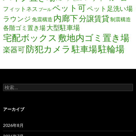
ペット可
ペット足洗い場
フィットネス
プール
内廊下
分譲賃貸
ラウンジ
免震構造
制震構造
大型駐車場
各階ゴミ置き場
宅配ボックス
敷地内ゴミ置き場
防犯カメラ
駐輪場
駐車場
楽器可
検
索:
アーカイブ
2026年8月