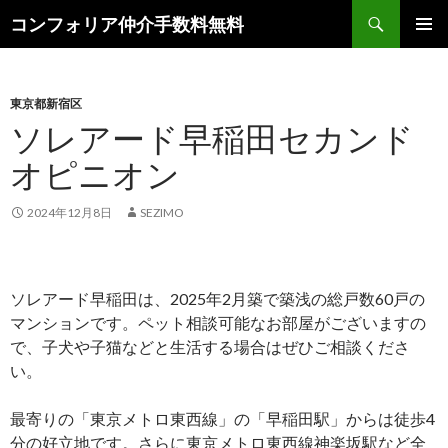
検
コンフォリア仲介手数料無料
索
コ
メインメ
ン
ニュー
テ
ン
東京都新宿区
ツ
ソレアード早稲田セカンド
へ
オピニオン
ス
キ
ッ
2024年12月8日
SEZIMO
プ
ソレアード早稲田は、2025年2月築で築浅の総戸数60戸の
マンションです。ペット相談可能なお部屋がございますの
で、子犬や子猫などと生活する場合はぜひご相談くださ
い。
最寄りの「東京メトロ東西線」の「早稲田駅」からは徒歩4
分の好立地です。さらに東京メトロ東西線神楽坂駅など全