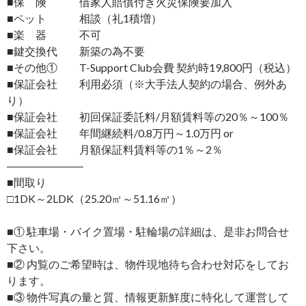
■保 険 借家人賠償付き火災保険要加入
■ペット 相談（礼1積増）
■楽 器 不可
■鍵交換代 新築の為不要
■その他① T-Support Club会費 契約時19,800円（税込）
■保証会社 利用必須（※大手法人契約の場合、例外あ
り）
■保証会社 初回保証委託料/月額賃料等の20％～100％
■保証会社 年間継続料/0.8万円～1.0万円 or
■保証会社 月額保証料賃料等の1％～2％
―――――――
■間取り
□1DK～2LDK（25.20㎡～51.16㎡）
■① 駐車場・バイク置場・駐輪場の詳細は、是非お問合せ
下さい。
■② 内覧のご希望時は、物件現地待ち合わせ対応をしてお
ります。
■③ 物件写真の量と質、情報更新鮮度に特化して運営して