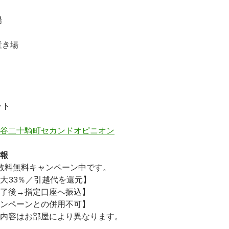
場
置き場
ット
谷二十騎町セカンドオピニオン
報
数料無料
キャンペーン中です。
大33％／引越代を還元】
了後→指定口座へ振込】
ンペーンとの併用不可】
内容はお部屋により異なります。