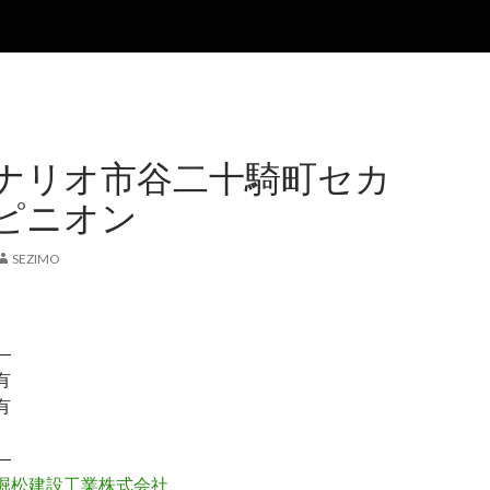
ナリオ市谷二十騎町セカ
ピニオン
SEZIMO
―
有
有
―
堀松建設工業株式会社