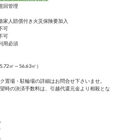
巡回管理
家人賠償付き火災保険要加入
不可
不可
利用必須
5.72㎡～56.63㎡）
ク置場・駐輪場の詳細はお問合せ下さいませ。
望時の決済手数料は、引越代還元金より相殺とな
ー
ク
ス