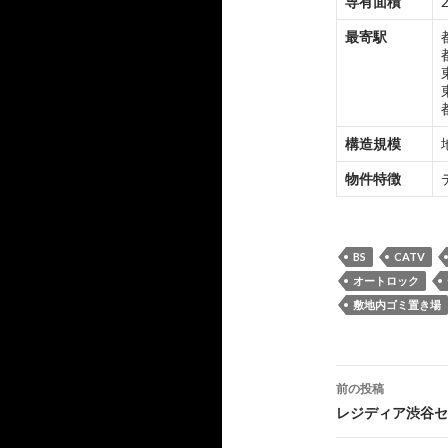
専有面積
最寄駅
構造規模
物件特徴
BS
CATV
オートロック
敷地内ゴミ置き場
投
前の投稿
稿
レジディア渋谷セ