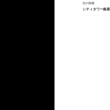
ナ
次の投稿
ビ
シティタワー銀座
ゲ
ー
シ
ョ
ン