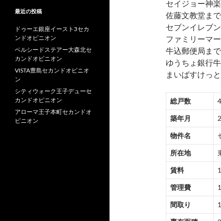
セイジョー神楽
最近の投稿
佐藤文教堂まで約
セブンイレブン
ドゥーエ銀座イースト3セカ
ンドオピニオン
ファミリーマー
ベルシードステアー大森北セ
牛込郵便局まで約
カンドオピニオン
ゆうちょ銀行牛
VISTA豊島セカンドオピニオ
まいばすけっと
ン
シティウォーク王子デューセ
カンドオピニオン
総戸数
アローマ王子本町セカンドオ
築年月
ピニオン
物件名
所在地
賃料
管理費
間取り