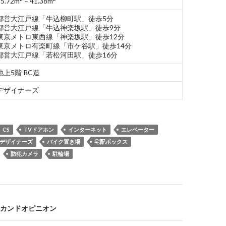
25.72m
– 41.38m
都営大江戸線「牛込柳町駅」徒歩5分
都営大江戸線「牛込神楽坂駅」徒歩9分
東京メトロ東西線「神楽坂駅」徒歩12分
東京メトロ有楽町線「市ケ谷駅」徒歩14分
都営大江戸線「若松河田駅」徒歩16分
地上5階 RC造
デザイナーズ
CS
TVドアホン
インターネット
エレベーター
デザイナーズ
バイク置き場
宅配ボックス
防犯カメラ
駐輪場
カンドオピニオン