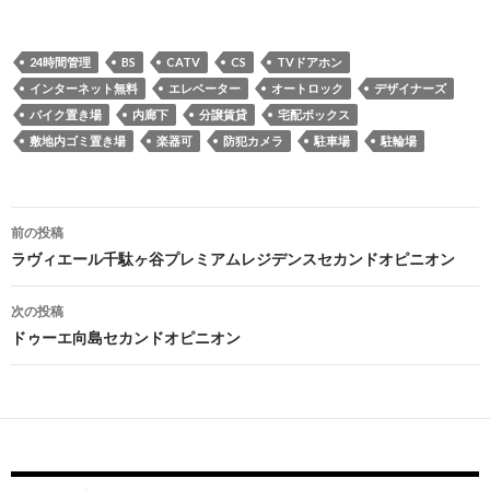
24時間管理
BS
CATV
CS
TVドアホン
インターネット無料
エレベーター
オートロック
デザイナーズ
バイク置き場
内廊下
分譲賃貸
宅配ボックス
敷地内ゴミ置き場
楽器可
防犯カメラ
駐車場
駐輪場
投
前の投稿
稿
ラヴィエール千駄ヶ谷プレミアムレジデンスセカンドオピニオン
ナ
次の投稿
ビ
ドゥーエ向島セカンドオピニオン
ゲ
ー
シ