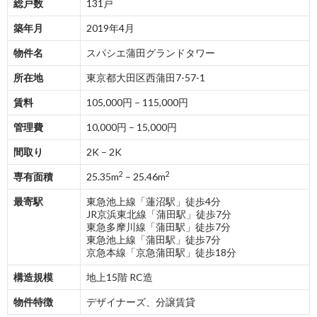
総戸数
131戸
築年月
2019年4月
物件名
スパシエ蒲田グランドタワー
所在地
東京都大田区西蒲田7-57-1
賃料
105,000円 – 115,000円
管理費
10,000円 – 15,000円
間取り
2K – 2K
2
2
専有面積
25.35m
– 25.46m
最寄駅
東急池上線「蓮沼駅」徒歩4分
JR京浜東北線「蒲田駅」徒歩7分
東急多摩川線「蒲田駅」徒歩7分
東急池上線「蒲田駅」徒歩7分
京急本線「京急蒲田駅」徒歩18分
構造規模
地上15階 RC造
物件特徴
デザイナーズ、分譲賃貸