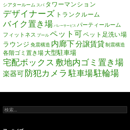
タワーマンション
シアタールーム
スパ
デザイナーズ
トランクルーム
バイク置き場
パーティールーム
バレーサービス
ペット可
ペット足洗い場
フィットネス
プール
内廊下
分譲賃貸
ラウンジ
免震構造
制震構造
大型駐車場
各階ゴミ置き場
宅配ボックス
敷地内ゴミ置き場
防犯カメラ
駐輪場
駐車場
楽器可
検
索: