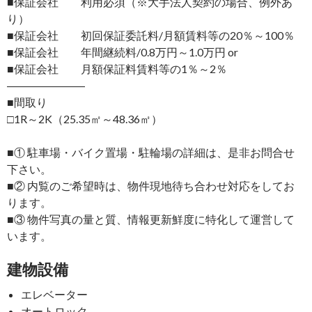
■保証会社 利用必須（※大手法人契約の場合、例外あ
り）
■保証会社 初回保証委託料/月額賃料等の20％～100％
■保証会社 年間継続料/0.8万円～1.0万円 or
■保証会社 月額保証料賃料等の1％～2％
―――――――
■間取り
□1R～2K（25.35㎡～48.36㎡）
■① 駐車場・バイク置場・駐輪場の詳細は、是非お問合せ
下さい。
■② 内覧のご希望時は、物件現地待ち合わせ対応をしてお
ります。
■③ 物件写真の量と質、情報更新鮮度に特化して運営して
います。
建物設備
エレベーター
オートロック