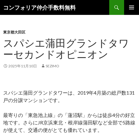
検
コンフォリア仲介手数料無料
索
コ
メインメ
ン
ニュー
テ
ン
東京都大田区
ツ
スパシエ蒲田グランドタワ
へ
ーセカンドオピニオン
ス
キ
ッ
2025年11月10日
SEZIMO
プ
スパシエ蒲田グランドタワーは、2019年4月築の総戸数131
戸の分譲マンションです。
最寄りの「東急池上線」の「蓮沼駅」からは徒歩4分の好立
地です。さらにJR京浜東北・根岸線蒲田駅など全部で5路線
が使えて、交通の便がとても優れています。