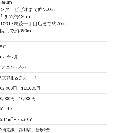
80m
ンタービビオまで約900m
志茂店まで約430m
00 LS志茂一丁目店まで約70m
院まで約350m
49戸
2021年2月
ジオエント赤羽
東京都北区赤羽1-4-11
02,000円 – 110,000円
0,000円 – 10,000円
K – 1K
2
2
5.11m
– 25.30m
JR埼京線「赤羽駅」徒歩2分