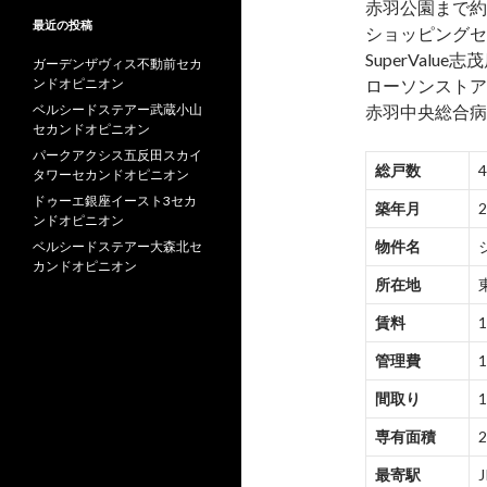
赤羽公園まで約3
最近の投稿
ショッピングセ
SuperValue
ガーデンザヴィス不動前セカ
ンドオピニオン
ローソンストア1
ベルシードステアー武蔵小山
赤羽中央総合病
セカンドオピニオン
パークアクシス五反田スカイ
総戸数
タワーセカンドオピニオン
ドゥーエ銀座イースト3セカ
築年月
ンドオピニオン
物件名
ベルシードステアー大森北セ
カンドオピニオン
所在地
賃料
1
管理費
1
間取り
1
専有面積
2
最寄駅