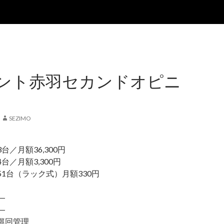
ント赤羽セカンドオピニ
SEZIMO
／月額36,300円
台／月額3,300円
台（ラック式）月額330円
―
―
巡回管理