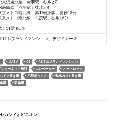
JR京浜東北線「赤羽駅」徒歩2分
JR高崎線「赤羽駅」徒歩2分
東京メトロ南北線「赤羽岩淵駅」徒歩13分
東京メトロ南北線「志茂駅」徒歩18分
地上11階 RC造
REIT系ブランドマンション、デザイナーズ
S
CATV
CS
REIT系ブランドマンション
インターネット無料
エレベーター
オートロック
バイク置き場
宅配ボックス
敷地内ゴミ置き場
車場
駐輪場
セカンドオピニオン