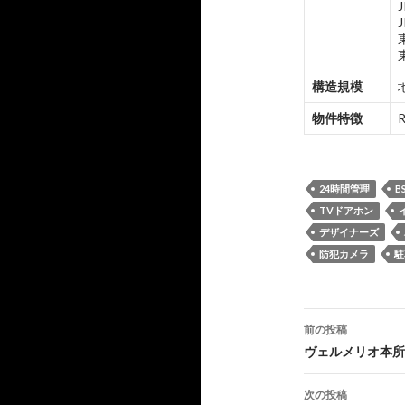
構造規模
物件特徴
24時間管理
B
TVドアホン
デザイナーズ
防犯カメラ
駐
投
前の投稿
稿
ヴェルメリオ本所
ナ
次の投稿