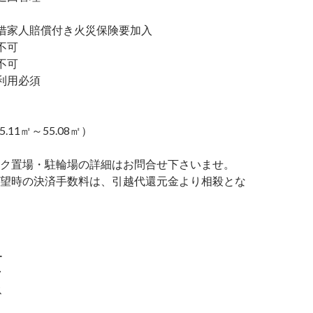
家人賠償付き火災保険要加入
不可
不可
利用必須
5.11㎡～55.08㎡）
ク置場・駐輪場の詳細はお問合せ下さいませ。
望時の決済手数料は、引越代還元金より相殺とな
ー
ク
ス