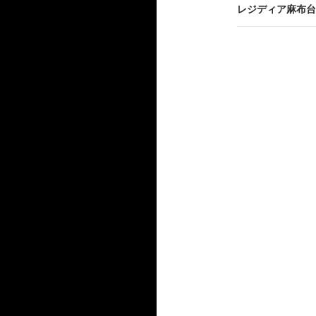
ビ
レジディア麻布台
ゲ
ー
シ
ョ
ン