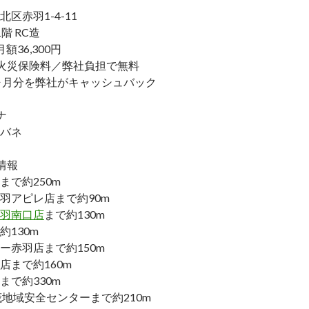
区赤羽1-4-11
階 RC造
額36,300円
火災保険料／弊社負担で無料
ヶ月分を弊社がキャッシュバック
ナ
バネ
情報
まで約250m
羽アピレ店まで約90m
羽南口店
まで約130m
約130m
ー赤羽店まで約150m
店まで約160m
まで約330m
茂地域安全センターまで約210m