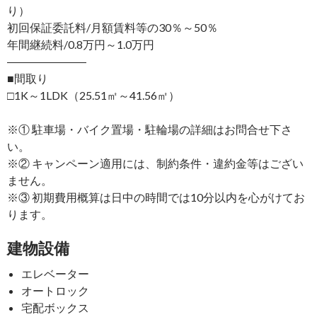
り）
初回保証委託料/月額賃料等の30％～50％
年間継続料/0.8万円～1.0万円
―――――――
■間取り
□1K～1LDK（25.51㎡～41.56㎡）
※① 駐車場・バイク置場・駐輪場の詳細はお問合せ下さ
い。
※② キャンペーン適用には、制約条件・違約金等はござい
ません。
※③ 初期費用概算は日中の時間では10分以内を心がけてお
ります。
建物設備
エレベーター
オートロック
宅配ボックス