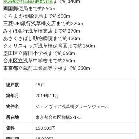
永寿総合病院柳橋分院
まで約140m
両国郵便局まで約550m
くらまえ橋郵便局まで約600m
三菱UFJ銀行浅草橋支店まで約220m
みずほ銀行浅草橋支店まで約270m
あさくさばし動物病院まで約430m
クオリスキッズ浅草橋保育園まで約160m
墨田区立両国小学校まで約660m
台東区立浅草中学校まで約250m
東京都立蔵前工業高等学校まで約330m
総戸数
45戸
築年月
2014年11月
物件名
ジェノヴィア浅草橋グリーンヴェール
所在地
東京都台東区柳橋2-1-5
賃料
150,000円
管理費
18,000円