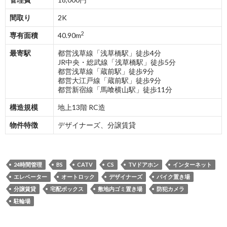
間取り
2K
2
専有面積
40.90m
最寄駅
都営浅草線「浅草橋駅」徒歩4分
JR中央・総武線「浅草橋駅」徒歩5分
都営浅草線「蔵前駅」徒歩9分
都営大江戸線「蔵前駅」徒歩9分
都営新宿線「馬喰横山駅」徒歩11分
構造規模
地上13階 RC造
物件特徴
デザイナーズ、分譲賃貸
24時間管理
BS
CATV
CS
TVドアホン
インターネット
エレベーター
オートロック
デザイナーズ
バイク置き場
分譲賃貸
宅配ボックス
敷地内ゴミ置き場
防犯カメラ
駐輪場