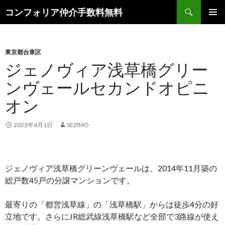
検
コンフォリア仲介手数料無料
索
コ
メインメ
ン
ニュー
テ
ン
東京都台東区
ツ
ジェノヴィア浅草橋グリー
へ
ンヴェールセカンドオピニ
ス
キ
オン
ッ
プ
2023年4月1日
SEZIMO
ジェノヴィア浅草橋グリーンヴェールは、2014年11月築の
総戸数45戸の分譲マンションです。
最寄りの「都営浅草線」の「浅草橋駅」からは徒歩4分の好
立地です。さらにJR総武線浅草橋駅など全部で3路線が使え