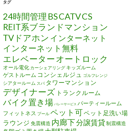
タグ
24時間管理
BS
CATV
CS
REIT系ブランドマンション
TVドアホン
インターネット
インターネット無料
エレベーター
オートロック
オール電化
キッズルーム
カーシェアリング
コンシェルジュ
ゲストルーム
ゴルフレンジ
タワーマンション
シアタールーム
スパ
デザイナーズ
トランクルーム
バイク置き場
パーティールーム
バレーサービス
ペット可
ペット足洗い場
フィットネス
プール
内廊下
分譲賃貸
ラウンジ
免震構造
制震構造