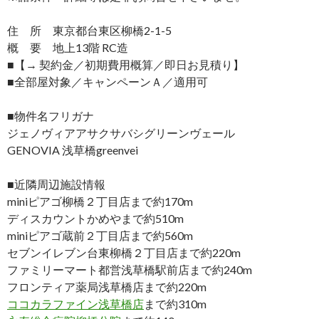
住 所 東京都台東区柳橋2-1-5
概 要 地上13階 RC造
■【→ 契約金／初期費用概算／即日お見積り】
■全部屋対象／キャンペーンＡ／適用可
■物件名フリガナ
ジェノヴィアアサクサバシグリーンヴェール
GENOVIA 浅草橋greenvei
■近隣周辺施設情報
miniピアゴ柳橋２丁目店まで約170m
ディスカウントかめやまで約510m
miniピアゴ蔵前２丁目店まで約560m
セブンイレブン台東柳橋２丁目店まで約220m
ファミリーマート都営浅草橋駅前店まで約240m
フロンティア薬局浅草橋店まで約220m
ココカラファイン浅草橋店
まで約310m