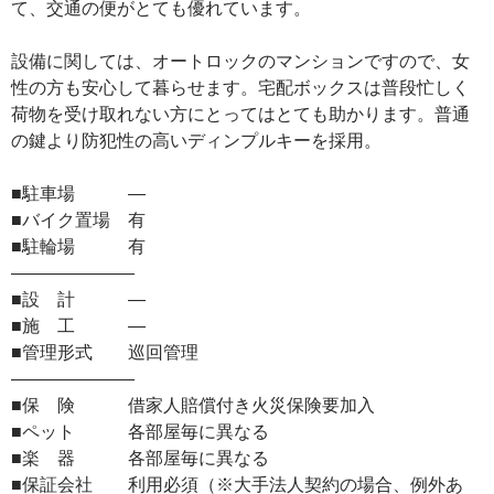
て、交通の便がとても優れています。
設備に関しては、オートロックのマンションですので、女
性の方も安心して暮らせます。宅配ボックスは普段忙しく
荷物を受け取れない方にとってはとても助かります。普通
の鍵より防犯性の高いディンプルキーを採用。
■駐車場 ―
■バイク置場 有
■駐輪場 有
―――――――
■設 計 ―
■施 工 ―
■管理形式 巡回管理
―――――――
■保 険 借家人賠償付き火災保険要加入
■ペット 各部屋毎に異なる
■楽 器 各部屋毎に異なる
■保証会社 利用必須（※大手法人契約の場合、例外あ