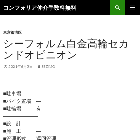
検
コンフォリア仲介手数料無料
索
コ
メインメ
ン
ニュー
テ
ン
東京都港区
ツ
シーフォルム白金高輪セカ
へ
ンドオピニオン
ス
キ
ッ
2021年6月5日
SEZIMO
プ
■駐車場 ―
■バイク置場 ―
■駐輪場 有
―――――――
■設 計 ―
■施 工 ―
■管理形式 巡回管理