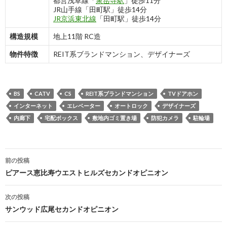
都営浅草線「
泉岳寺駅
」徒歩11分
JR山手線「田町駅」徒歩14分
JR京浜東北線
「田町駅」徒歩14分
構造規模
地上11階 RC造
物件特徴
REIT系ブランドマンション、デザイナーズ
BS
CATV
CS
REIT系ブランドマンション
TVドアホン
インターネット
エレベーター
オートロック
デザイナーズ
内廊下
宅配ボックス
敷地内ゴミ置き場
防犯カメラ
駐輪場
投
前の投稿
稿
ピアース恵比寿ウエストヒルズセカンドオピニオン
ナ
次の投稿
ビ
サンウッド広尾セカンドオピニオン