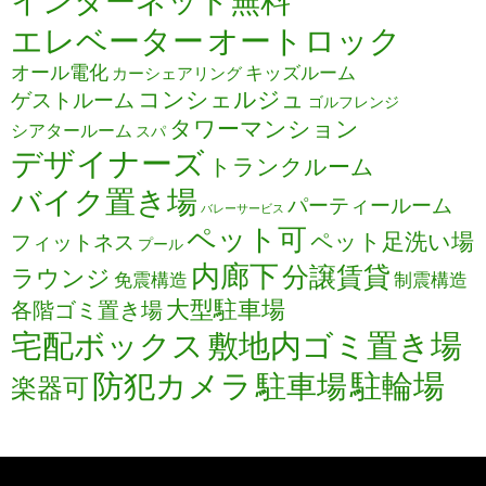
インターネット無料
エレベーター
オートロック
オール電化
キッズルーム
カーシェアリング
コンシェルジュ
ゲストルーム
ゴルフレンジ
タワーマンション
シアタールーム
スパ
デザイナーズ
トランクルーム
バイク置き場
パーティールーム
バレーサービス
ペット可
ペット足洗い場
フィットネス
プール
内廊下
分譲賃貸
ラウンジ
免震構造
制震構造
大型駐車場
各階ゴミ置き場
宅配ボックス
敷地内ゴミ置き場
防犯カメラ
駐輪場
駐車場
楽器可