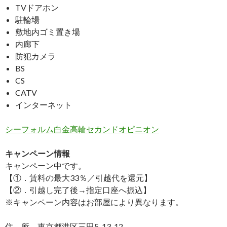
TVドアホン
駐輪場
敷地内ゴミ置き場
内廊下
防犯カメラ
BS
CS
CATV
インターネット
シーフォルム白金高輪セカンドオピニオン
キャンペーン情報
キャンペーン中です。
【①．賃料の最大33％／引越代を還元】
【②．引越し完了後→指定口座へ振込】
※キャンペーン内容はお部屋により異なります。
住 所 東京都港区三田5-13-12