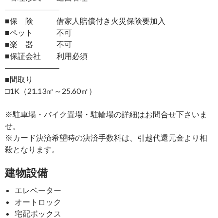
―――――――
■保 険 借家人賠償付き火災保険要加入
■ペット 不可
■楽 器 不可
■保証会社 利用必須
―――――――
■間取り
□1K（21.13㎡～25.60㎡）
※駐車場・バイク置場・駐輪場の詳細はお問合せ下さいま
せ。
※カード決済希望時の決済手数料は、引越代還元金より相
殺となります。
建物設備
エレベーター
オートロック
宅配ボックス