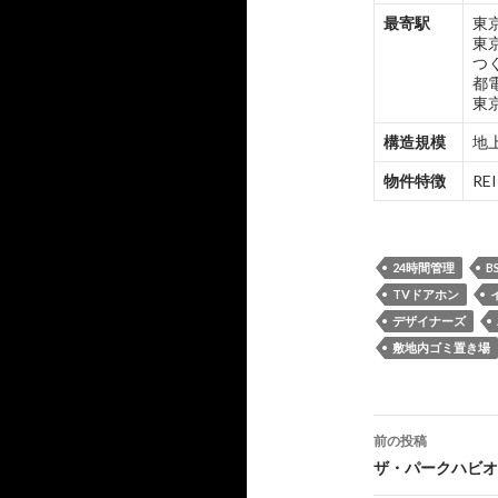
最寄駅
東
東
つ
都
東
構造規模
地上
物件特徴
R
24時間管理
B
TVドアホン
デザイナーズ
敷地内ゴミ置き場
投
前の投稿
稿
ザ・パークハビオ