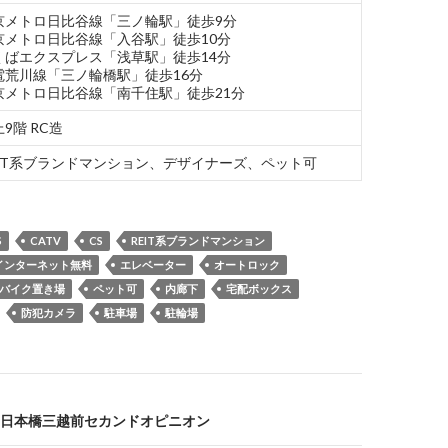
京メトロ日比谷線「三ノ輪駅」徒歩9分
京メトロ日比谷線「入谷駅」徒歩10分
くばエクスプレス「浅草駅」徒歩14分
電荒川線「三ノ輪橋駅」徒歩16分
京メトロ日比谷線「南千住駅」徒歩21分
9階 RC造
EIT系ブランドマンション、デザイナーズ、ペット可
S
CATV
CS
REIT系ブランドマンション
インターネット無料
エレベーター
オートロック
バイク置き場
ペット可
内廊下
宅配ボックス
防犯カメラ
駐車場
駐輪場
日本橋三越前セカンドオピニオン