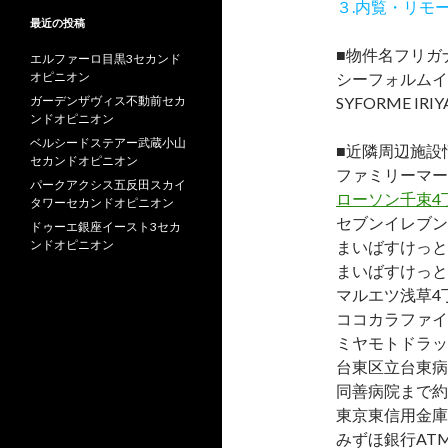
３.内覧・リモ
最近の投稿
■物件名フリガ
エルファーロ目黒3セカンド
オピニオン
シーフォルムイ
ガーデンザヴィス不動前セカ
SYFORME IRI
ンドオピニオン
ベルシードステアー武蔵小山
■近隣周辺施設
セカンドオピニオン
ファミリーマー
パークアクシス五反田スカイ
ローソン千束4
タワーセカンドオピニオン
セブンイレブン
ドゥーエ銀座イースト3セカ
ンドオピニオン
まいばすけっと
まいばすけっと
マルエツ浅草4
ココカラファイ
ミヤモトドラッ
台東区立台東病
同善病院まで約9
東京東信用金庫
みずほ銀行AT