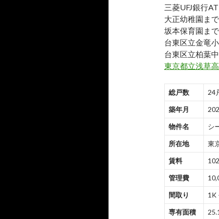
三菱UFJ銀行A
大正幼稚園まで約
坂本保育園まで約
台東区立金竜小
台東区立柏葉中
東京都立浅草高
総戸数
24
築年月
20
物件名
シ
所在地
東京
賃料
102
管理費
10,
間取り
1K 
専有面積
25.