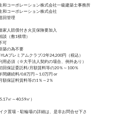
和コーポレーション株式会社一級建築士事務所
和コーポレーション株式会社
巡回管理
家人賠償付き火災保険要加入
談（敷1積増）
不可
新築の為不要
LAプレミアムクラブ/2年24,200円（税込）
利用必須（※大手法人契約の場合、例外あり）
回保証委託料/月額賃料等の20％～100％
継続料/0.8万円～1.0万円 or
額保証料賃料等の1％～2％
5.17㎡～40.59㎡）
バイク置場・駐輪場の詳細は、是非お問合せ下さ