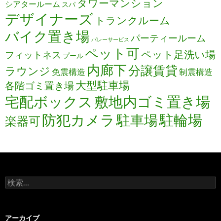
タワーマンション
シアタールーム
スパ
デザイナーズ
トランクルーム
バイク置き場
パーティールーム
バレーサービス
ペット可
ペット足洗い場
フィットネス
プール
内廊下
分譲賃貸
ラウンジ
免震構造
制震構造
大型駐車場
各階ゴミ置き場
宅配ボックス
敷地内ゴミ置き場
防犯カメラ
駐輪場
駐車場
楽器可
検
索:
アーカイブ