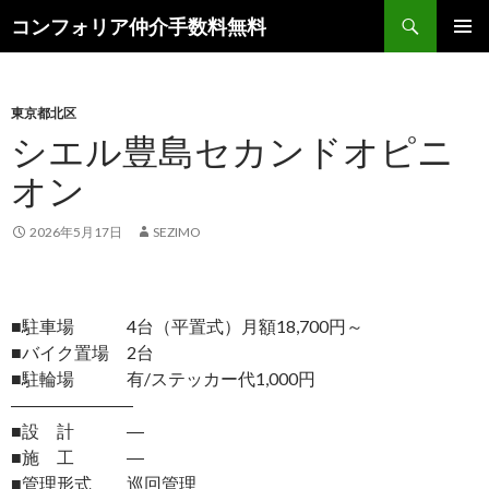
検
コンフォリア仲介手数料無料
索
コ
メインメ
ン
ニュー
テ
ン
東京都北区
ツ
シエル豊島セカンドオピニ
へ
オン
ス
キ
ッ
2026年5月17日
SEZIMO
プ
■駐車場 4台（平置式）月額18,700円～
■バイク置場 2台
■駐輪場 有/ステッカー代1,000円
―――――――
■設 計 ―
■施 工 ―
■管理形式 巡回管理