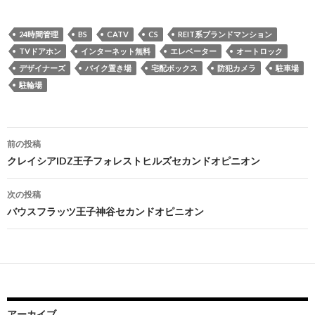
24時間管理
BS
CATV
CS
REIT系ブランドマンション
TVドアホン
インターネット無料
エレベーター
オートロック
デザイナーズ
バイク置き場
宅配ボックス
防犯カメラ
駐車場
駐輪場
投
前の投稿
稿
クレイシアIDZ王子フォレストヒルズセカンドオピニオン
ナ
次の投稿
ビ
バウスフラッツ王子神谷セカンドオピニオン
ゲ
ー
シ
ョ
アーカイブ