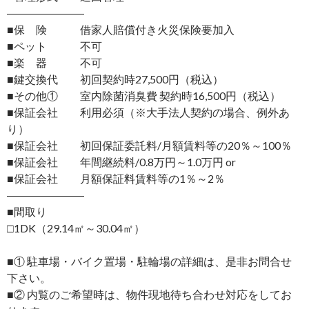
―――――――
■保 険 借家人賠償付き火災保険要加入
■ペット 不可
■楽 器 不可
■鍵交換代 初回契約時27,500円（税込）
■その他① 室内除菌消臭費 契約時16,500円（税込）
■保証会社 利用必須（※大手法人契約の場合、例外あ
り）
■保証会社 初回保証委託料/月額賃料等の20％～100％
■保証会社 年間継続料/0.8万円～1.0万円 or
■保証会社 月額保証料賃料等の1％～2％
―――――――
■間取り
□1DK（29.14㎡～30.04㎡）
■① 駐車場・バイク置場・駐輪場の詳細は、是非お問合せ
下さい。
■② 内覧のご希望時は、物件現地待ち合わせ対応をしてお