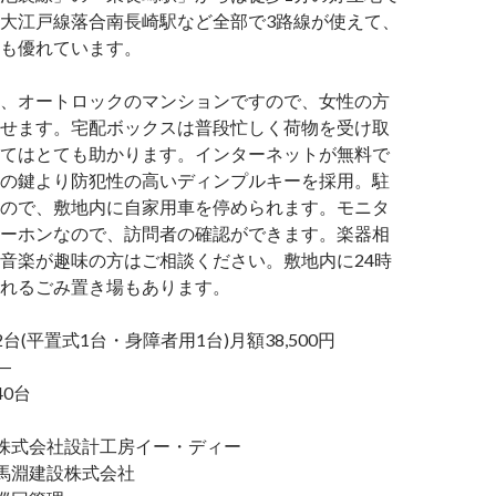
大江戸線落合南長崎駅など全部で3路線が使えて、
も優れています。
、オートロックのマンションですので、女性の方
せます。宅配ボックスは普段忙しく荷物を受け取
てはとても助かります。インターネットが無料で
の鍵より防犯性の高いディンプルキーを採用。駐
ので、敷地内に自家用車を停められます。モニタ
ーホンなので、訪問者の確認ができます。楽器相
音楽が趣味の方はご相談ください。敷地内に24時
れるごみ置き場もあります。
平置式1台・身障者用1台)月額38,500円
―
0台
式会社設計工房イー・ディー
淵建設株式会社