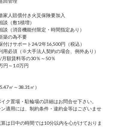
巡回管理
家人賠償付き火災保険要加入
談（敷1積増）
談（消音機能付限定・時間指定あり）
新築の為不要
けサポート24/2年16,500円（税込）
利用必須（※大手法人契約の場合、例外あり）
/月額賃料等の30％～50％
万円～1.0万円
5.47㎡～38.31㎡）
バイク置場・駐輪場の詳細はお問合せ下さい。
ーン適用には、制約条件・違約金等はございませ
概算は日中の時間では10分以内を心がけておりま