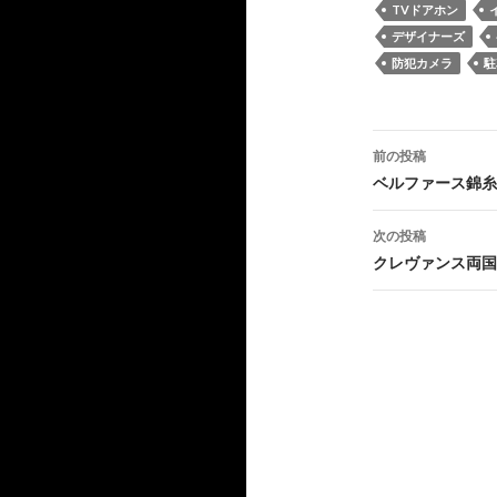
TVドアホン
デザイナーズ
防犯カメラ
駐
投
前の投稿
稿
ベルファース錦糸
ナ
次の投稿
ビ
クレヴァンス両国
ゲ
ー
シ
ョ
ン