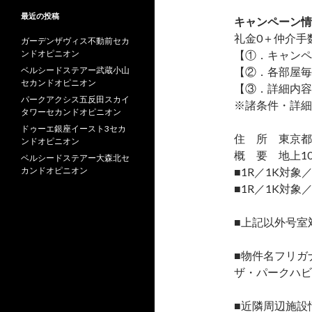
最近の投稿
キャンペーン情
礼金0
＋
仲介手
ガーデンザヴィス不動前セカ
ンドオピニオン
【①．キャンペ
ベルシードステアー武蔵小山
【②．各部屋毎
セカンドオピニオン
【③．詳細内容
パークアクシス五反田スカイ
※諸条件・詳細
タワーセカンドオピニオン
ドゥーエ銀座イースト3セカ
住 所 東京都豊
ンドオピニオン
概 要 地上10
ベルシードステアー大森北セ
カンドオピニオン
■1R／1K対
■1R／1K対
■上記以外号室
■物件名フリガ
ザ・パークハビ
■近隣周辺施設