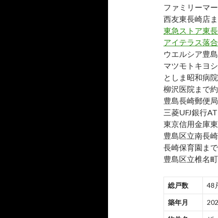
ファミリーマー
西友東長崎店ま
東急ストア東長
アイテラス落合
ウエルシア豊島
マツモトキヨシ
としま昭和病院
柳沢医院まで約2
豊島長崎郵便局
三菱UFJ銀行
東京信用金庫東
豊島区立南長崎
長崎保育園まで約
豊島区立椎名町
総戸数
48
築年月
20