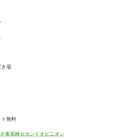
ー
ク
ス
置き場
ット無料
オ東長崎セカンドオピニオン