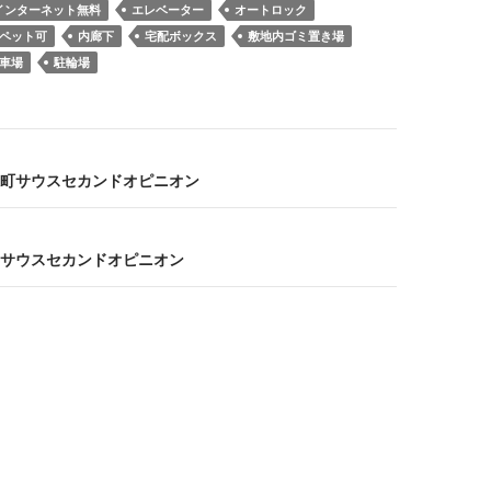
インターネット無料
エレベーター
オートロック
ペット可
内廊下
宅配ボックス
敷地内ゴミ置き場
車場
駐輪場
町サウスセカンドオピニオン
サウスセカンドオピニオン