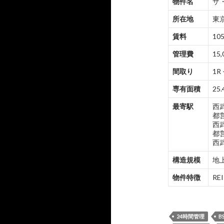
物件名
ザ
所在地
東京
賃料
105
管理費
15,
間取り
1R 
専有面積
25.
最寄駅
西
都
西
都
西
構造規模
地上
物件特徴
R
24時間管理
B